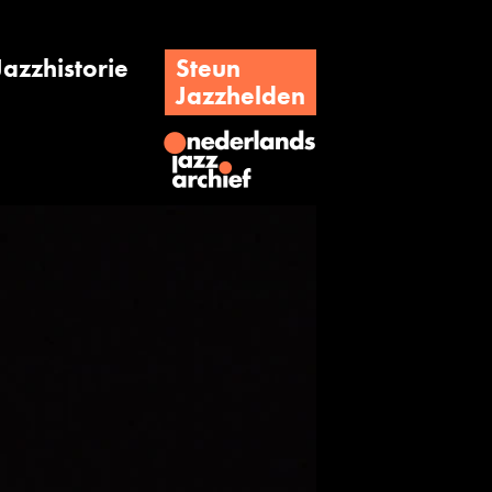
Jazzhistorie
Steun
Jazzhelden