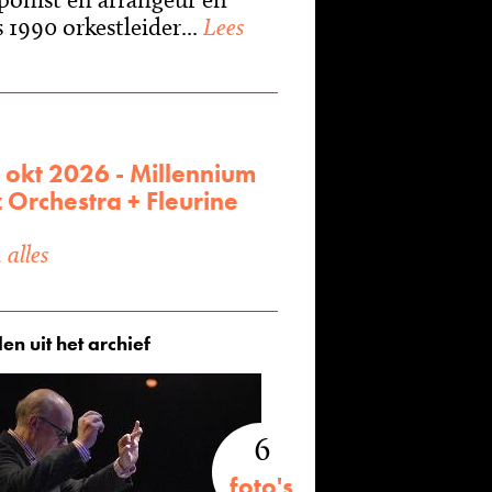
 1990 orkestleider...
Lees
 okt 2026 - Millennium
 Orchestra + Fleurine
alles
en uit het archief
6
foto's