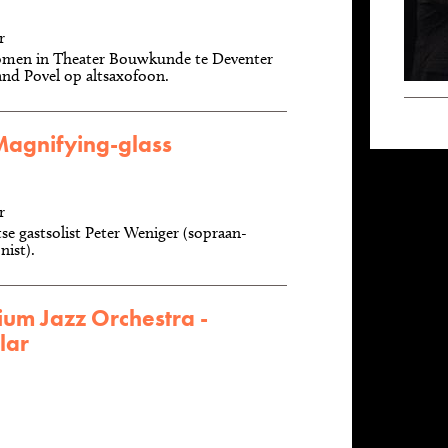
r
omen in Theater Bouwkunde te Deventer
nd Povel op altsaxofoon.
Magnifying-glass
r
se gastsolist Peter Weniger (sopraan-
nist).
ium Jazz Orchestra -
lar