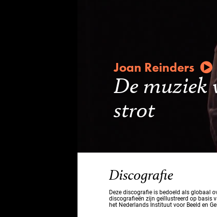
Joan Reinders
De muziek v
strot
Discografie
Deze discografie is bedoeld als globaal 
discografieën zijn geïllustreerd op basis 
het Nederlands Instituut voor Beeld en Ge