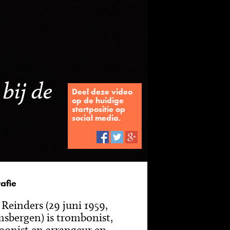
bij de
Deel deze video
op de huidige
startpositie op
social media.
afie
 Reinders (29 juni 1959,
sbergen) is trombonist,
onist en arrangeur en