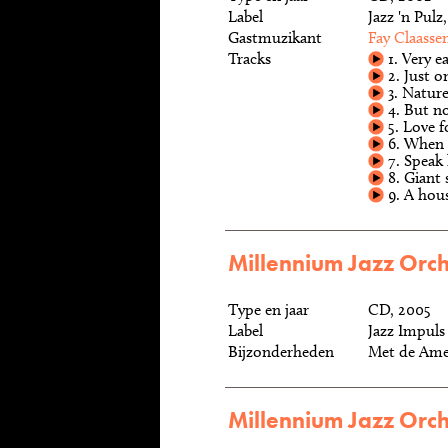
Label
Jazz 'n Pul
Gastmuzikant
Fay Claasse
Tracks
1. Very ea
2. Just o
3. Natur
4. But n
5. Love f
6. When 
7. Speak
8. Giant 
9. A hous
Millennium Jazz Orch
Type en jaar
CD, 2005
Label
Jazz Impuls
Bijzonderheden
Met de Amer
Millennium Jazz Orch