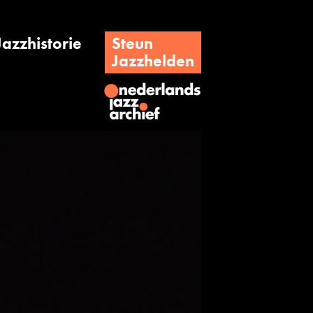
Jazzhistorie
Steun
Jazzhelden