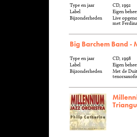
Type en jaar
CD, 1992
Label
Eigen behee
Bijzonderheden
Live opgen
met Ferdina
Big Barchem Band - 
Type en jaar
CD, 1998
Label
Eigen behee
Bijzonderheden
Met de Duit
tenorsaxofo
Millenn
Triangu