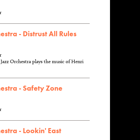
r
stra - Distrust All Rules
r
Jazz Orchestra plays the music of Henri
estra - Safety Zone
r
stra - Lookin' East