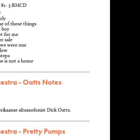
z, 81- 3-BMCD
n
rly
ne of those things
e boy
ot for me
or sale
we were one
 low
steps
e is not a home
estra - Oatts Notes
ikaanse altsaxofonist Dick Oatts.
estra - Pretty Pumps