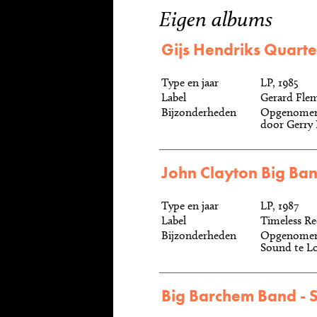
Eigen albums
Gijs Hendriks Quarte
Type en jaar
LP, 1985
Label
Gerard Flem
Bijzonderheden
Opgenomen 
door Gerry 
John Clayton Big Band
Type en jaar
LP, 1987
Label
Timeless Re
Bijzonderheden
Opgenomen 
Sound te Lo
Big Barchem Band - 