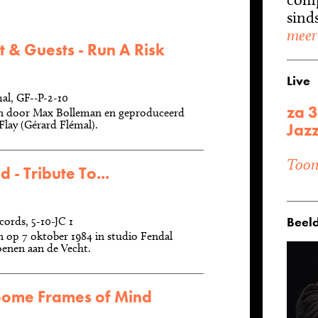
sinds
meer
t & Guests - Run A Risk
Live
al, GF--P-2-10
za 3
door Max Bolleman en geproduceerd
Flay (Gérard Flémal).
Jazz
Toon 
 - Tribute To...
Beeld
cords, 5-10-JC 1
op 7 oktober 1984 in studio Fendal
enen aan de Vecht.
Some Frames of Mind