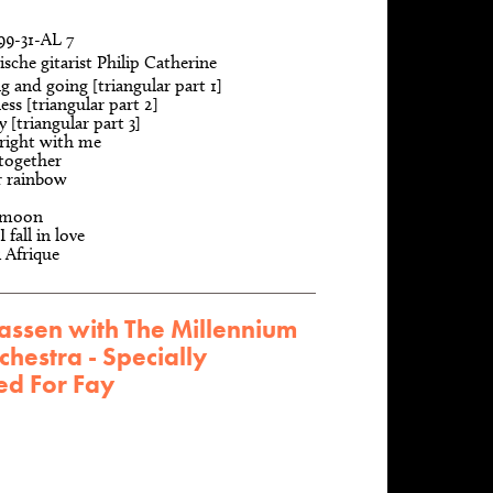
99-31-AL 7
sche gitarist Philip Catherine
 and going [triangular part 1]
ss [triangular part 2]
 [triangular part 3]
l right with me
together
r rainbow
 moon
 fall in love
 Afrique
assen with The Millennium
chestra - Specially
ed For Fay