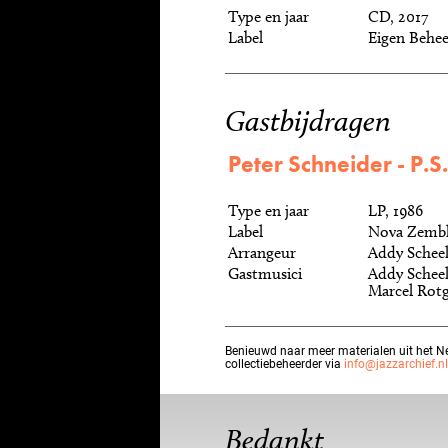
Type en jaar
CD, 2017
Label
Eigen Behee
Gastbijdragen
Peter Schneider - P.S
Type en jaar
LP, 1986
Label
Nova Zemb
Arrangeur
Addy Schee
Gastmusici
Addy Scheel
Marcel Rotg
Benieuwd naar meer materialen uit het N
collectiebeheerder via
info@jazzarchief.nl
Bedankt