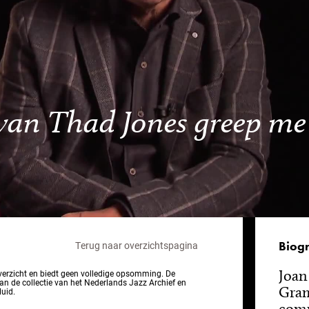
an Thad Jones greep me 
Biogr
Terug naar overzichtspagina
Joan
overzicht en biedt geen volledige opsomming. De
van de collectie van het Nederlands Jazz Archief en
Gram
luid.
comp