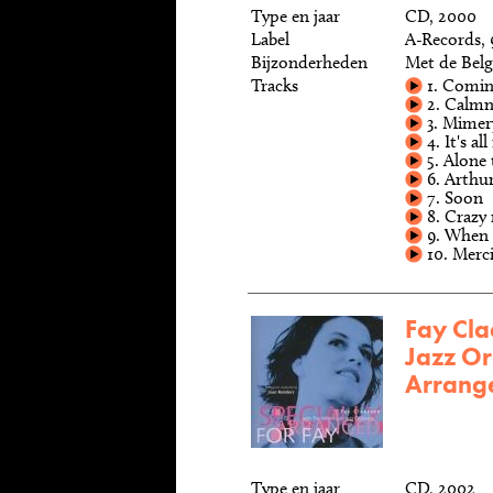
Type en jaar
CD, 2000
Label
A-Records, 
Bijzonderheden
Met de Belgi
Tracks
1. Coming
2. Calmne
3. Mimery
4. It's al
5. Alone 
6. Arthu
7. Soon
8. Crazy
9. When I
10. Merci
Fay Cla
Jazz Or
Arrang
Type en jaar
CD, 2002