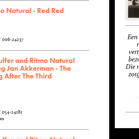
o Natural - Red Red
Een 
C 006-24237
vert
bez
lfer and Ritmo Natural
Die 
ng Jan Akkerman - The
zorg
 After The Third
C 054-24181
an