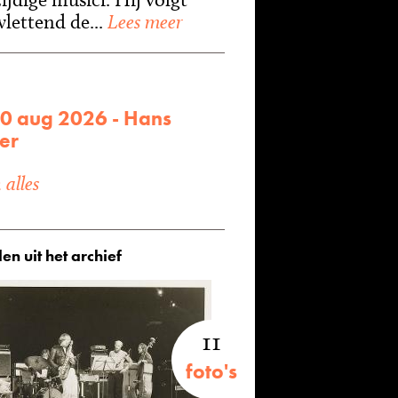
lettend de...
Lees meer
30 aug 2026 - Hans
er
alles
en uit het archief
11
foto's