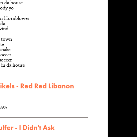
 in da house
body yo
in Hornblower
ada
wind
i town
nte
 snake
soccer
soccer
s in da house
ikels - Red Red Libanon
5595
fer - I Didn't Ask