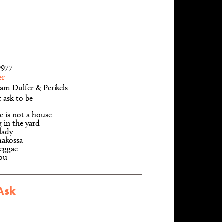
6977
er
am Dulfer & Perikels
t ask to be
 is not a house
g in the yard
 lady
makossa
eggae
you
 Ask