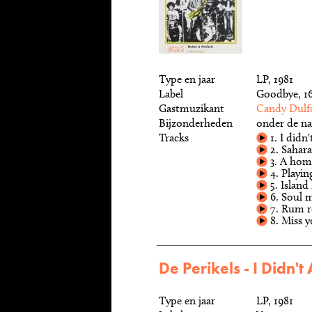
Type en jaar
LP, 1981
Label
Goodbye, 1
Gastmuzikant
Candy Dulf
Bijzonderheden
onder de na
Tracks
1. I didn'
2. Sahara
3. A home
4. Playin
5. Island
6. Soul 
7. Rum r
8. Miss 
De Perikels - I Didn't
Type en jaar
LP, 1981