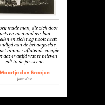
self made man, die zich door
niets en niemand iets laat
ellen en zich nog nooit heeft
ondigd aan de behaagziekte.
met nimmer aflatende energie
t dat er altijd wat te beleven
valt in de jazzscene.
Maartje den Breejen
journalist