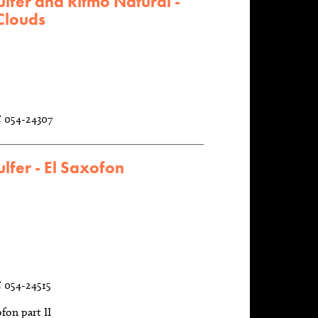
lfer and Ritmo Natural -
Clouds
C 054-24307
lfer - El Saxofon
C 054-24515
ofon part II