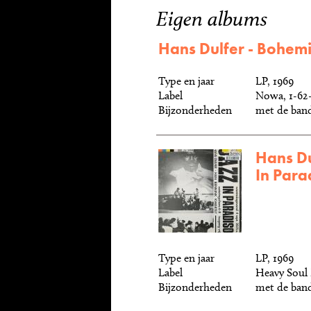
Eigen albums
Hans Dulfer - Bohem
Type en jaar
LP, 1969
Label
Nowa, 1-62
Bijzonderheden
met de band
Hans Du
In Para
Type en jaar
LP, 1969
Label
Heavy Soul
Bijzonderheden
met de ban