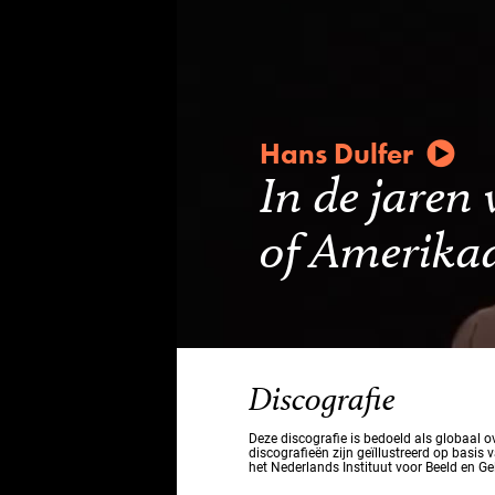
Hans Dulfer
In de jaren 
of Amerika
Discografie
Deze discografie is bedoeld als globaal 
discografieën zijn geïllustreerd op basis 
het Nederlands Instituut voor Beeld en Ge