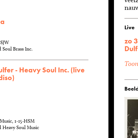
nauw
ia
Live
zo 
-SJW
Dulf
 Soul Brass Inc.
Toon 
lfer - Heavy Soul Inc. (live
diso)
Beeld
 Music, 1-15-HSM
d Heavy Soul Music