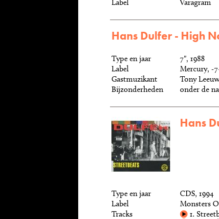
Label
Varagram
Hans Dulfer - High 
Type en jaar
7", 1988
Label
Mercury, -7
Gastmuzikant
Tony Leeu
Bijzonderheden
onder de n
Hans Du
Type en jaar
CDS, 1994
Label
Monsters Of
Tracks
1. Street