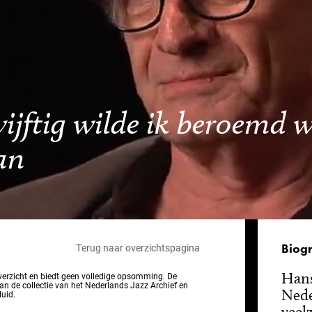
vijftig wilde ik beroemd 
an
Biogr
Terug naar overzichtspagina
Hans
overzicht en biedt geen volledige opsomming. De
van de collectie van het Nederlands Jazz Archief en
Nede
luid.
veelz