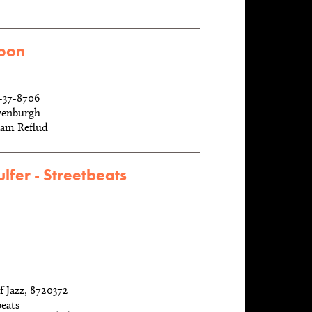
Noon
-37-8706
wenburgh
aam Reflud
lfer - Streetbeats
 Jazz, 8720372
beats