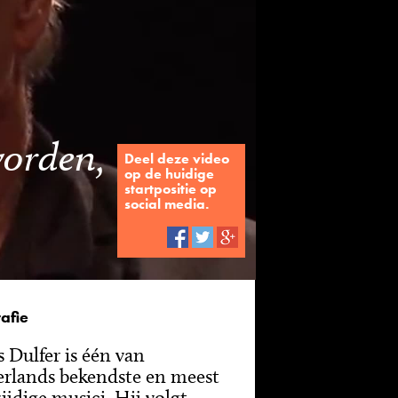
worden,
Deel deze video
op de huidige
startpositie op
social media.
afie
 Dulfer is één van
rlands bekendste en meest
ijdige musici. Hij volgt