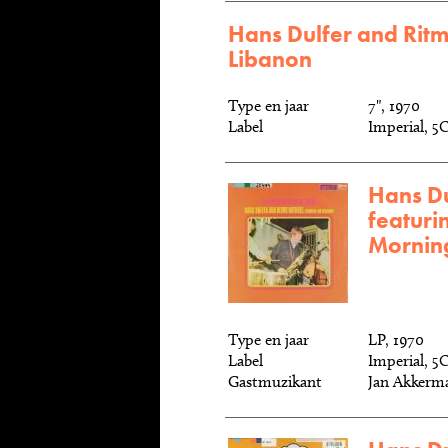
Hans Dulfer and Ritm
Libanon
Type en jaar
7", 1970
Label
Imperial, 5
Hans Du
featuri
Morning
Type en jaar
LP, 1970
Label
Imperial, 5
Gastmuzikant
Jan Akkerm