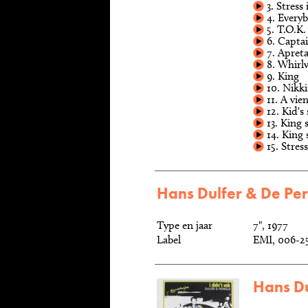
3. Stress
4. Every
5. T.O.K.
6. Capta
7. Apret
8. Whirl
9. King
10. Nikk
11. A vie
12. Kid's
13. King 
14. King 
15. Stres
Hans Dulfer & De Per
Type en jaar
7", 1977
Label
EMI, 006-2
Hans Dul