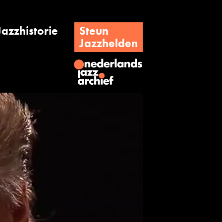
Jazzhistorie
Steun
Jazzhelden