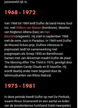
jazzwereld rijk is.
1968 - 1972
Van 1968 tot 1969 leidt Dulfer de band Heavy Soul
Inc. met
Willem van Manen
(trombone), Maarten
van Regteren Altena (bas) en
Han
Bennink
(slagwerk). Hij start in september 1968
met de serie Jazz in Paradiso. In 1969 wint Dulfer
de Wessel Ilcken-prijs. Dulfers interesse in
popmuziek leidt tot samenwerking met
popgroepen als Groep 1850 en Barrelhouse.
Samen met Jan Akkerman maakt Dulfer de plaat
The Morning After The Third in 1970, gevolgd door
de soloplaten Candy Clouds en El Saxofon. Hij
wordt daarbij onder meer begeleid door de
latinmuzikanten van Ritmo Natural.
1975 - 1981
In deze periode treedt Dulfer op met De Perikels,
waarin Rinus Groeneveld en een aantal ex-leden
van de Amsterdamse funkband Solat meespelen: