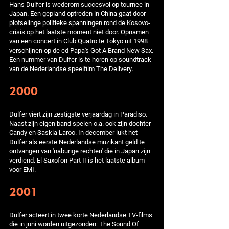
Hans Dulfer is wederom succesvol op tournee in
Japan. Een gepland optreden in China gaat door
plotselinge politieke spanningen rond de Kosovo-
crisis op het laatste moment niet door. Opnamen
van een concert in Club Quatro te Tokyo uit 1998
verschijnen op de cd Papa's Got A Brand New Sax.
Een nummer van Dulfer is te horen op soundtrack
van de Nederlandse speelfilm The Delivery.
2000
Dulfer viert zijn zestigste verjaardag in Paradiso.
Naast zijn eigen band spelen o.a. ook zijn dochter
Candy en Saskia Laroo. In december lukt het
Dulfer als eerste Nederlandse muzikant geld te
ontvangen van 'naburige rechten' die in Japan zijn
verdiend. El Saxofon Part II is het laatste album
voor EMI.
2001
Dulfer acteert in twee korte Nederlandse TV-films
die in juni worden uitgezonden: The Sound Of