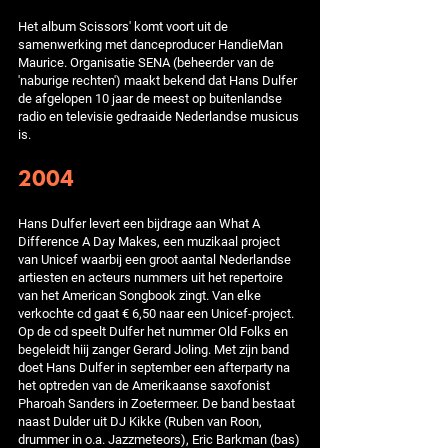
Het album Scissors' komt voort uit de
samenwerking met danceproducer HandieMan
Maurice. Organisatie SENA (beheerder van de
'naburige rechten') maakt bekend dat Hans Dulfer
de afgelopen 10 jaar de meest op buitenlandse
radio en televisie gedraaide Nederlandse musicus
is.
2004
Hans Dulfer levert een bijdrage aan What A
Difference A Day Makes, een muzikaal project
van Unicef waarbij een groot aantal Nederlandse
artiesten en acteurs nummers uit het repertoire
van het American Songbook zingt. Van elke
verkochte cd gaat € 6,50 naar een Unicef-project.
Op de cd speelt Dulfer het nummer Old Folks en
begeleidt hiij zanger Gerard Joling. Met zijn band
doet Hans Dulfer in september een afterparty na
het optreden van de Amerikaanse saxofonist
Pharoah Sanders in Zoetermeer. De band bestaat
naast Dulder uit DJ Kikke (Ruben van Roon,
drummer in o.a. Jazzmeteors), Eric Barkman (bas)