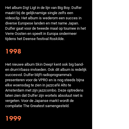
Het album Dig! Ligt in de lijn van Big Boy. Dulfer
maakt bij de gelijknamige single zelfs een
videoclip. Het album is wederom een succes in
diverse Europese landen en met name Japan.
Dulfer gaat voor de tweede maal op tournee in het
Verre Oosten en speelt in Europa ondermeer
tijdens het Deense festival Roskilde.
1998
Het nieuwe album Skin Deep! kent ook big band-
en drum'n'bass-invloeden. Ook dit album is redelijk
succesvol. Dulfer blijft radioprogramma's
presenteren voor de VPRO en is nog steeds bijna
elke woensdag te zien in jazzcafé Alto te
Amsterdam met zijn jazzcombo. Deze optredens
laten zien dat Dulfer zijn wortels absoluut niet is
vergeten. Voor de Japanse markt wordt de
compilatie The Greatest samengesteld.
1999