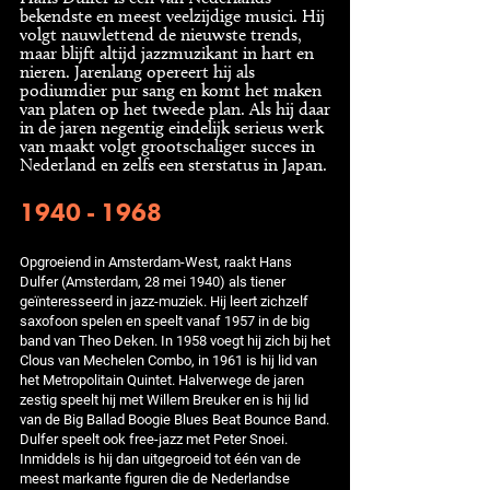
bekendste en meest veelzijdige musici. Hij
volgt nauwlettend de nieuwste trends,
maar blijft altijd jazzmuzikant in hart en
nieren. Jarenlang opereert hij als
podiumdier pur sang en komt het maken
van platen op het tweede plan. Als hij daar
in de jaren negentig eindelijk serieus werk
van maakt volgt grootschaliger succes in
Nederland en zelfs een sterstatus in Japan.
1940 - 1968
Opgroeiend in Amsterdam-West, raakt Hans
Dulfer (Amsterdam, 28 mei 1940) als tiener
geïnteresseerd in jazz-muziek. Hij leert zichzelf
saxofoon spelen en speelt vanaf 1957 in de big
band van Theo Deken. In 1958 voegt hij zich bij het
Clous van Mechelen Combo, in 1961 is hij lid van
het Metropolitain Quintet. Halverwege de jaren
zestig speelt hij met Willem Breuker en is hij lid
van de Big Ballad Boogie Blues Beat Bounce Band.
Dulfer speelt ook free-jazz met Peter Snoei.
Inmiddels is hij dan uitgegroeid tot één van de
meest markante figuren die de Nederlandse