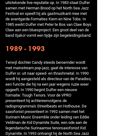
uitstekende live-reputatie op. In 1983 staat Dulfer
samen met Herman Brood op het North Sea Jazz
Festival en speelt hij als gastmuzikant mee met
de avantgarde-formaties Kiem en Nine Tobs. In
1985 werkt Dulfer met Peter te Bos van Claw Boys
Claw aan een bluesproject. Een groot deel van de
band Sjako! vormt een tijdje zijn begeleidingsband.
1989 - 1993
Terwijl dochter Candy steeds beroemder wordt
met mainstream pop-jazz, gaat de interesse van
Dulfer sr. uit naar speed- en thrashmetal. In 1990
wordt hij aangesteld als directeur van de Paradiso,
een functie die hij na een jaar wegens ruzie weer
opgeeft. In 1990 begint Dulfer een nieuwe
formatie: Tough Tenors. Voor de VPRO
presenteert hij achtereenvolgens de
radioprogramma's Streetbeats en Hothouse. De
saxofonist presenteert in 1992 samen met het
Surinam Music Ensemble onder leiding van Eddie
Veldman de Kid Dynamite Suite, een ode aan de
legendarische Surinaamse tenorsaxofonist Kid
Dynamite. In 1993 ontvangt hij de North Sea Jazz