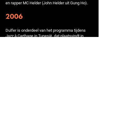
en rapper MC Helder (John Helder uit Gung Ho).
2006
Dulfer is onderdeel van het programma tijdens
Jazz à Carthage in Tunesië, dat plaatsvindt in
Tunis van 12 tot en met 22 april. Hij speelt daar op
19 april samen met Joseph Bowie (Defunkt) en
wordt daarbij begeleid door pianist Bas van Lier,
bassist Barkman en drummer Erik Kooger. Het
album 70 Minutes Of Live Music verschijnt niet op
cd, maar als USB-stick.
2013
Tijdens zijn optreden in P60 te Amstelveen op 15
februari krijgt Hans Dulfer uit handen van
bevriende acteur Pierre Bokma en dochter Candy
een platina plaat voor zijn album Big Boy uit 1994.
Van de verschillende versies van de cd zijn in
totaal ruim 65.000 exemplaren verkocht.
2014 - 2015