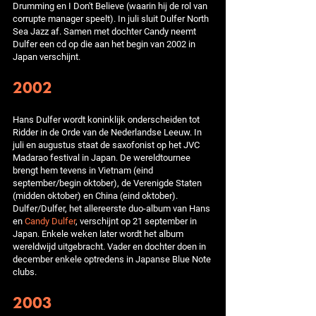
Drumming en I Don't Believe (waarin hij de rol van
corrupte manager speelt). In juli sluit Dulfer North
Sea Jazz af. Samen met dochter Candy neemt
Dulfer een cd op die aan het begin van 2002 in
Japan verschijnt.
2002
Hans Dulfer wordt koninklijk onderscheiden tot
Ridder in de Orde van de Nederlandse Leeuw. In
juli en augustus staat de saxofonist op het JVC
Madarao festival in Japan. De wereldtournee
brengt hem tevens in Vietnam (eind
september/begin oktober), de Verenigde Staten
(midden oktober) en China (eind oktober).
Dulfer/Dulfer, het allereerste duo-album van Hans
en
Candy Dulfer
, verschijnt op 21 september in
Japan. Enkele weken later wordt het album
wereldwijd uitgebracht. Vader en dochter doen in
december enkele optredens in Japanse Blue Note
clubs.
2003