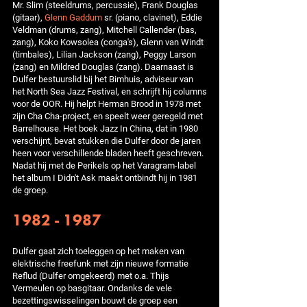
Mr. Slim (steeldrums, percussie), Frank Douglas
(gitaar),
Glenn Gaddum
sr. (piano, clavinet), Eddie
Veldman (drums, zang), Mitchell Callender (bas,
zang), Koko Kowsolea (conga's), Glenn van Windt
(timbales), Lilian Jackson (zang), Peggy Larson
(zang) en Mildred Douglas (zang). Daarnaast is
Dulfer bestuurslid bij het Bimhuis, adviseur van
het North Sea Jazz Festival, en schrijft hij columns
voor de OOR. Hij helpt Herman Brood in 1978 met
zijn Cha Cha-project, en speelt weer geregeld met
Barrelhouse. Het boek Jazz In China, dat in 1980
verschijnt, bevat stukken die Dulfer door de jaren
heen voor verschillende bladen heeft geschreven.
Nadat hij met de Perikels op het Varagram-label
het album I Didn't Ask maakt ontbindt hij in 1981
de groep.
1982 - 1987
Dulfer gaat zich toeleggen op het maken van
elektrische freefunk met zijn nieuwe formatie
Reflud (Dulfer omgekeerd) met o.a. Thijs
Vermeulen op basgitaar. Ondanks de vele
bezettingswisselingen bouwt de groep een