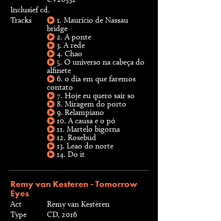
Inclusief cd.
Tracks
1. Maurício de Nassau
bridge
2. A ponte
3. A rede
4. Chao
5. O universo na cabeça do
alfinete
6. o dia em que faremos
contato
7. Hoje eu quero sair so
8. Miragem do porto
9. Relampiano
10. A causa e o pó
11. Martelo bigorna
12. Rosebud
13. Leao do norte
14. Do it
Remy van Kesteren - Tomorrow
Eyes
Act
Remy van Kesteren
Type
CD, 2016