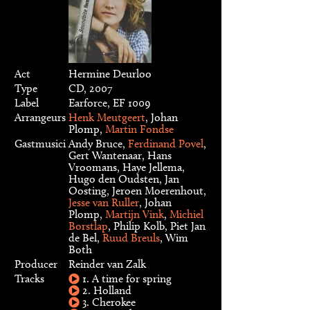
Act
Hermine Deurloo
Type
CD, 2007
Label
Earforce, EF 1009
Arrangeurs
Henk Meutgeert
, Johan
Plomp,
Martin Fondse
Gastmusici
Andy Bruce,
Ferdinand Povel
,
Gert Wantenaar, Hans
Vroomans, Haye Jellema,
Hugo den Oudsten, Jan
Oosting, Jeroen Moerenhout,
Jesse van Ruller
, Johan
Plomp,
Martijn Vink
,
Michiel
Borstlap
, Philip Kolb, Piet Jan
de Bel,
Ruud Breuls
, Wim
Both
Producer
Reinder van Zalk
Tracks
1. A time for spring
2. Holland
3. Cherokee