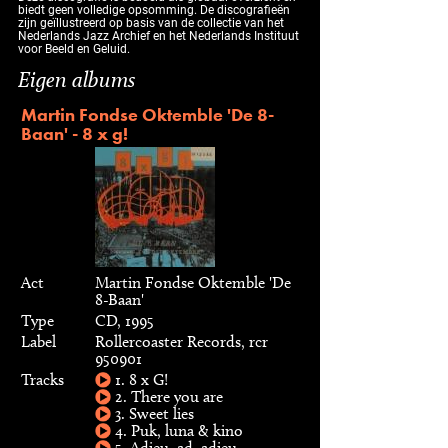
biedt geen volledige opsomming. De discografieën
zijn geïllustreerd op basis van de collectie van het
Nederlands Jazz Archief en het Nederlands Instituut
voor Beeld en Geluid.
Eigen albums
Martin Fondse Oktemble 'De 8-
Baan' - 8 x g!
Act
Martin Fondse Oktemble 'De
8-Baan'
Type
CD, 1995
Label
Rollercoaster Records, rcr
950901
Tracks
1. 8 x G!
2. There you are
3. Sweet lies
4. Puk, luna & kino
5. Adieu, ad, adieu