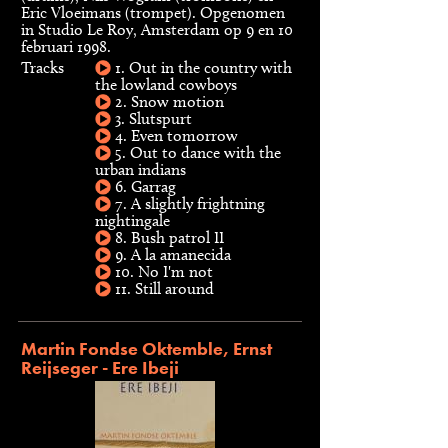
Eric Vloeimans (trompet). Opgenomen
in Studio Le Roy, Amsterdam op 9 en 10
februari 1998.
Tracks
1. Out in the country with
the lowland cowboys
2. Snow motion
3. Slutspurt
4. Even tomorrow
5. Out to dance with the
urban indians
6. Garrag
7. A slightly frightning
nightingale
8. Bush patrol II
9. A la amanecida
10. No I'm not
11. Still around
Martin Fondse Oktemble, Ernst
Reijseger - Ere Ibeji