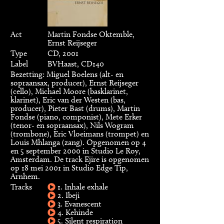
Act
Martin Fondse Oktemble,
Ernst Reijseger
Type
CD, 2001
Label
BVHaast, CD140
Bezetting: Miguel Boelens (alt- en
sopraansax, producer), Ernst Reijseger
(cello), Michael Moore (basklarinet,
klarinet), Eric van der Westen (bas,
producer), Pieter Bast (drums), Martin
Fondse (piano, componist), Mete Erker
(tenor- en sopraansax), Nils Wogram
(trombone), Eric Vloeimans (trompet) en
Louis Mhlanga (zang). Opgenomen op 4
en 5 september 2000 in Studio Le Roy,
Amsterdam. De track Ejire is opgenomen
op 18 mei 2001 in Studio Edge Tip,
Arnhem.
Tracks
1. Inhale exhale
2. Ibeji
3. Evanescent
4. Kehinde
5. Silent respiration