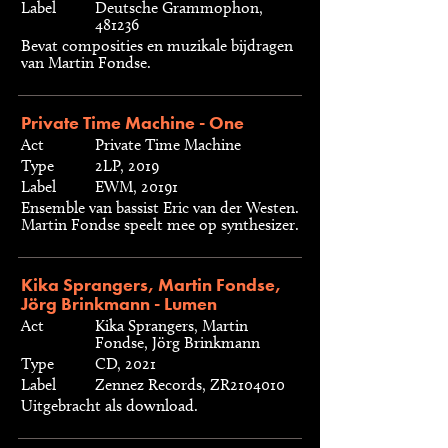
Label
Deutsche Grammophon,
481236
Bevat composities en muzikale bijdragen
van Martin Fondse.
Private Time Machine - One
Act
Private Time Machine
Type
2LP, 2019
Label
EWM, 20191
Ensemble van bassist Eric van der Westen.
Martin Fondse speelt mee op synthesizer.
Kika Sprangers, Martin Fondse,
Jörg Brinkmann - Lumen
Act
Kika Sprangers, Martin
Fondse, Jörg Brinkmann
Type
CD, 2021
Label
Zennez Records, ZR2104010
Uitgebracht als download.