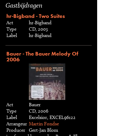
Gastbijdragen
hr-Bigband - Two Suites
Act
hr-Bigband
Type
CD, 2003
Label
hr-Bigband
Bauer - The Bauer Melody Of
2006
Act
Bauer
Type
CD, 2006
Label
Excelsior, EXCEL96122
Arrangeur
Martin Fondse
Producer
Gert-Jan Blom