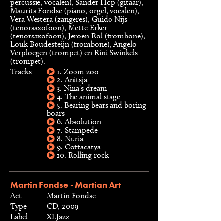
percussie, vocalen), Sander Hop (gitaar),
Maurits Fondse (piano, orgel, vocalen),
Vera Westera (zangeres), Guido Nijs
(tenorsaxofoon), Mette Erker
(tenorsaxofoon), Jeroen Rol (trombone),
Louk Boudesteijn (trombone), Angelo
Verploegen (trompet) en Rini Swinkels
(trompet).
Tracks
1. Zoom zoo
2. Anitsja
3. Nina's dream
4. The animal stage
5. Bearing bears and boring
boars
6. Absolution
7. Stampede
8. Nuria
9. Cottacatya
10. Rolling rock
Martin Fondse - Martian Art
Act
Martin Fondse
Type
CD, 2009
Label
XLJazz