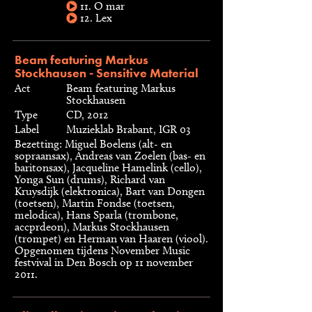
11. O mar
12. Lex
Beam featuring Markus
Stockhausen - Sensitive Material
Act
Beam featuring Markus
Stockhausen
Type
CD, 2012
Label
Muzieklab Brabant, IGR 03
Bezetting: Miguel Boelens (alt- en
sopraansax), Andreas van Zoelen (bas- en
baritonsax), Jacqueline Hamelink (cello),
Yonga Sun (drums), Richard van
Kruysdijk (elektronica), Bart van Dongen
(toetsen), Martin Fondse (toetsen,
melodica), Hans Sparla (trombone,
accprdeon), Markus Stockhausen
(trompet) en Herman van Haaren (viool).
Opgenomen tijdens November Music
festvival in Den Bosch op 11 november
2011.