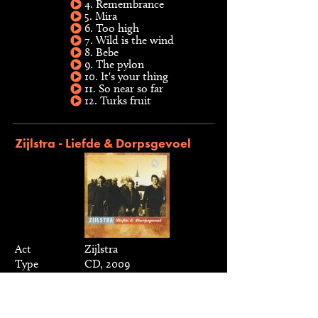
4. Remembrance
5. Mira
6. Too high
7. Wild is the wind
8. Bebe
9. The pylon
10. It's your thing
11. So near so far
12. Turks fruit
Zijlstra - Liefde & Dorpsgevoel
Act
Zijlstra
Type
CD, 2009
Label
Blauwe Zomers
Arrangeur
Martin Fondse
Gastmuzikant
Jesse van Ruller