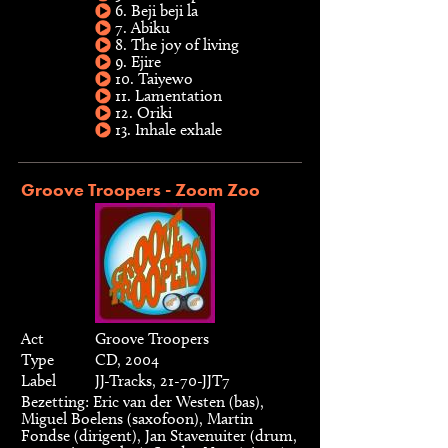
6. Beji beji la
7. Abiku
8. The joy of living
9. Ejire
10. Taiyewo
11. Lamentation
12. Oriki
13. Inhale exhale
Groove Troopers - Zoom Zoo
Act
Groove Troopers
Type
CD, 2004
Label
JJ-Tracks, 21-70-JJT7
Bezetting: Eric van der Westen (bas),
Miguel Boelens (saxofoon), Martin
Fondse (dirigent), Jan Stavenuiter (drum,