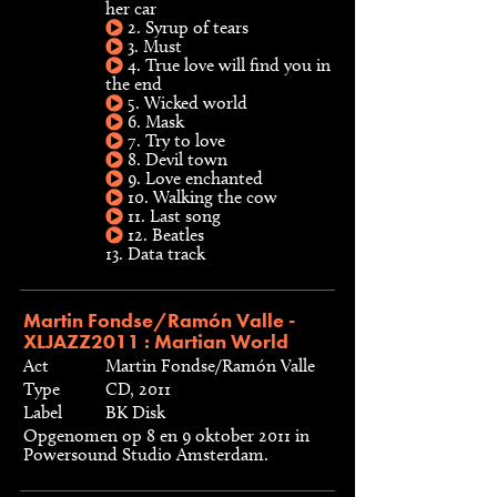
her car
2. Syrup of tears
3. Must
4. True love will find you in
the end
5. Wicked world
6. Mask
7. Try to love
8. Devil town
9. Love enchanted
10. Walking the cow
11. Last song
12. Beatles
13. Data track
Martin Fondse/Ramón Valle -
XLJAZZ2011 : Martian World
Act
Martin Fondse/Ramón Valle
Type
CD, 2011
Label
BK Disk
Opgenomen op 8 en 9 oktober 2011 in
Powersound Studio Amsterdam.