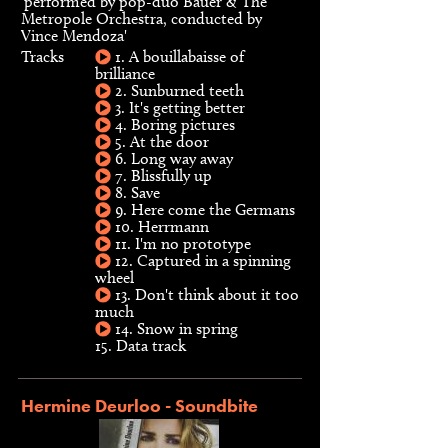
'performed by pop-duo Bauer & The
Metropole Orchestra, conducted by
Vince Mendoza'
Tracks
1. A bouillabaisse of
brilliance
2. Sunburned teeth
3. It's getting better
4. Boring pictures
5. At the door
6. Long way away
7. Blissfully up
8. Save
9. Here come the Germans
10. Herrmann
11. I'm no prototype
12. Captured in a spinning
wheel
13. Don't think about it too
much
14. Snow in spring
15. Data track
Hermine Deurloo - Soundbite