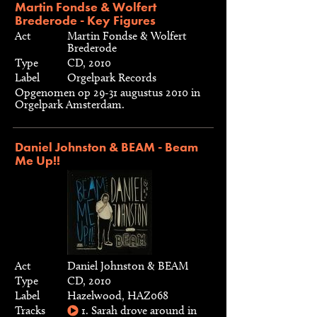
Martin Fondse & Wolfert
Brederode - Key Figures
Act
Martin Fondse & Wolfert
Brederode
Type
CD, 2010
Label
Orgelpark Records
Opgenomen op 29-31 augustus 2010 in
Orgelpark Amsterdam.
Daniel Johnston & BEAM - Beam
Me Up!!
Act
Daniel Johnston & BEAM
Type
CD, 2010
Label
Hazelwood, HAZ068
Tracks
1. Sarah drove around in