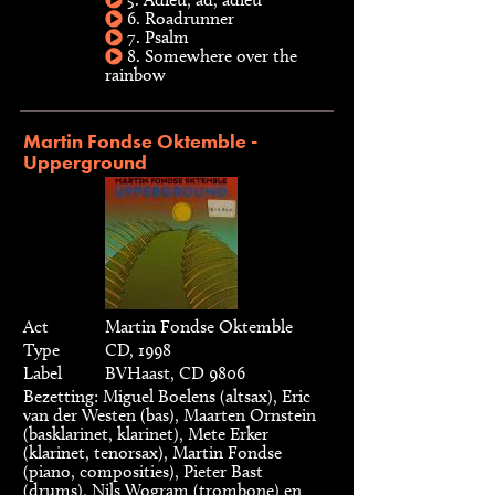
6. Roadrunner
7. Psalm
8. Somewhere over the
rainbow
Martin Fondse Oktemble -
Upperground
Act
Martin Fondse Oktemble
Type
CD, 1998
Label
BVHaast, CD 9806
Bezetting: Miguel Boelens (altsax), Eric
van der Westen (bas), Maarten Ornstein
(basklarinet, klarinet), Mete Erker
(klarinet, tenorsax), Martin Fondse
(piano, composities), Pieter Bast
(drums), Nils Wogram (trombone) en