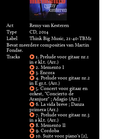
Act
Remy van Kesteren
Type
CD, 2014
Label
Think Big Music, 21-40-TBM1
Bevat meerdere composities van Martin
Fondse.
Tracks
1. Prelude voor gitaar nr.1
in e kl.t. (Arr.)
2. Memento I
3. Encora
4. Prelude voor gitaar nr.2
in E gr.t. (Arr.)
5. Concert voor gitaar en
orkest, "Concierto de
Aranjuez" ; Adagio (Arr.)
6. La vida breve ; Danza
primera (Arr.)
7. Prelude voor gitaar nr.3
in a kl.t. (Arr.)
8. Memento II
9. Cordoba
10. Suite voor piano's [2],