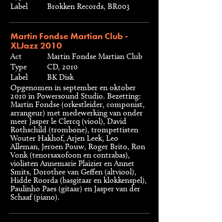
Label
Brokken Records, BR003
Martin Fondse Martian Club -
XLJazz 2010
Act
Martin Fondse Martian Club
Type
CD, 2010
Label
BK Disk
Opgenomen in september en oktober
2010 in Powersound Studio. Bezetting:
Martin Fondse (orkestleider, componist,
arrangeur) met medewerking van onder
meer Jasper le Clercq (viool), David
Rothschild (trombone), trompettisten
Wouter Hakhof, Arjen Leek, Leo
Alleman, Jeroen Pouw, Roger Brito, Ron
Vonk (tenorsaxofoon en contrabas),
violisten Annemarie Plaizier en Annet
Smits, Dorothee van Geffen (altviool),
Hidde Roorda (basgitaar en klokkenspel),
Paulinho Paes (gitaar) en Jasper van der
Schaaf (piano).