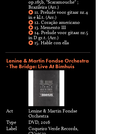
op.165b, "Scaramouche" ;
Brazileira (Arr.)
11. Prelude voor gitaar nr.4
in e kl.t. (Arr.)
12. Coração americano
13. Memento III
14. Prelude voor gitaar nr.5
in D gr.t. (Arr.)
15. Hable con ella
Lenine & Martin Fondse Orchestra
- The Bridge: Live At Bimhuis
Act
Lenine & Martin Fondse
Orchestra
Type
DVD, 2016
Label
Coqueiro Verde Records,
CV20532