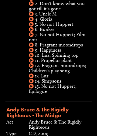
2. Don't know what you
got till it's gone
3. Uncle M
4. Gloria
5. No not Huppert
6. Bunker
7. No not Huppert; Film
noir
8. Fragrant moondrops
9. Happiness
10. Luz; Spinning top
11. Propellor plant
12. Fragrant moondrops;
Children's play song
13. Luz
14. Simpsons
15. No not Huppert;
Epilogue
Andy Bruce & The Rigidly
Righteous - The Midge
Act
Andy Bruce & The Rigidly
Righteous
Type
CD, 2009