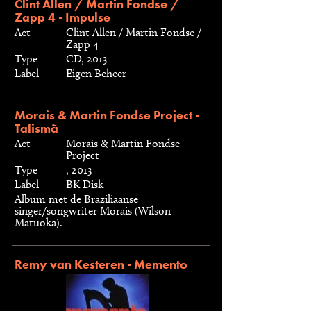
Clint Allen / Martin Fondse /
Zapp 4 - Impulse
Act
Clint Allen / Martin Fondse /
Zapp 4
Type
CD, 2013
Label
Eigen Beheer
Morais & Martin Fondse Project -
Talismã
Act
Morais & Martin Fondse
Project
Type
, 2013
Label
BK Disk
Album met de Braziliaanse
singer/songwriter Morais (Wilson
Matuoka).
Remy van Kesteren - Memento