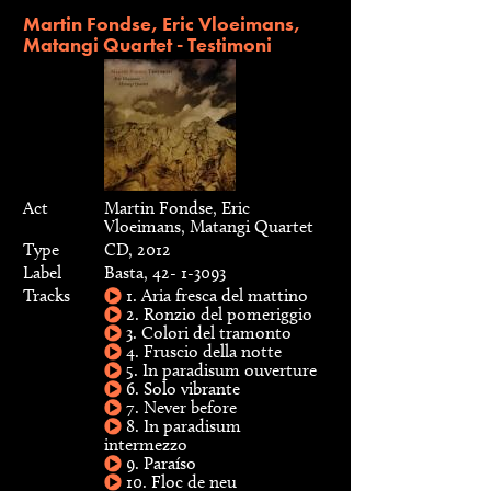
Martin Fondse, Eric Vloeimans,
Matangi Quartet - Testimoni
Act
Martin Fondse, Eric
Vloeimans, Matangi Quartet
Type
CD, 2012
Label
Basta, 42- 1-3093
Tracks
1. Aria fresca del mattino
2. Ronzio del pomeriggio
3. Colori del tramonto
4. Fruscio della notte
5. In paradisum ouverture
6. Solo vibrante
7. Never before
8. In paradisum
intermezzo
9. Paraíso
10. Floc de neu