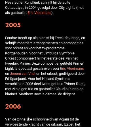
Hessischer Rundfunk schrijft hij de suite
Cottacatya!, in 2004 gevolgd door City Lights (met
als gastsolist
Eric Vloeimans
).
2005
Fondse treedt op als pianist bij Freek de Jonge, en
schrijft meerdere arrangementen en composities
voor orkest en voor het tv-programma
Kortgehouden. Voor het Limburgs Symfonie
Orkest componeert hij het eerste deel van het
tweeluik Primer. Deze compositie, getiteld Primer
Light, is speciaal geschreven voor
Eric Vloeimans
en
Jeroen van Vliet
en het orkest, gedirigeerd door
Ed Spanjaard. Voor het Holland Symfonia
verschijnt in 2006 deel twee, getiteld 'Primer Dark',
met zijn eigen trio en gastsolist Claudio Puntin op
klarinet. Matthew Row is ditmaal de dirigent.
2006
Van de zinnelijke schoonheid van Adjani tot de
verwoestende kracht van de orkaan, Izabel, het