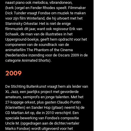
naast piano ook melodica, vibrandoneon,
(kerk-)orgel en Fender Rhodes speelt. Filmmaker
Dick Tuinder vraagt Fondse om muziek te maken
voor zijn film Winterland, die hij uitvoert met het
Starvinsky Orkestar. Het is niet de enige
filmmuziek dit jaar, want ook regisseur Erik van
Schaaik, de man van de illustraties in het
Upperground-boekje, geeft hem opdracht voor het
componeren van de soundtrack van de
animatiefilm The Phantom of the Cinema
(Nederlandse inzending voor de Oscars 2009 in de
categorie Animated Shorts).
2009
De Stichting Buitenkunst vraagt hem als leider van
XL Jazz, een jaarlijks project met gevorderde
amateurs, semiprofs en jonge talenten. Met het
27-koppige orkest, plus gasten Claudio Puntin
(klarinetten) en Sander Hop (gitaar) neemt hij de
CD Martian Art op, die in 2010 verschijnt. Een
speciale bewerking van Fondse's compositie
Uncle M. (opgedragen aan de dichter/vertaler
Marko Fondse) wordt uitgevoerd voor het