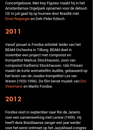
Concertgebouw. Met Key Figures maakt hij in het
Amsterdamse Orgelpark opnamen voor de debuut-
CD In juli gaat hij op tournee door Brazilië met
Ernst Reijseger
en Dirk-Peter Kölsch.
2011
Vanaf januari is Fondse artistiek leider van het
BEAM Orchestra in Tilburg. BEAM doet in
november een project met componist en
trompettist Markus Stockhausen, zoon van
componist Karlheinz Stockhausen. Udo Prinsen
maakt de korte animatiefilm Auditie, gebaseerd op
het leven van de Joodse trompettist Lex van
Weren (1920-1996). De film bevat muziek van
Eric
Vloeimans
en Martin Fondse.
2012
Fondse reist in september naar Rio de Janeiro
voor een samenwerking met Lenine (1959). Hij
heeft deze Braziliaanse zanger een jaar eerder
voor het eerst ontmoet op het JazzAhead-congres