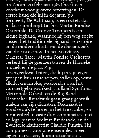
op Zoom, 20 februari 1967) heeft een
voorkeur voor grotere bezettingen. De
eerste band die hij in de jaren '90
formeert, De Achtbaan, is een octet, dat
hij later omdoopt tot het Martin Fondse
Oktemble. De Groove Troopers is een
kleine bigband, waarmee hij een weg zoekt
tussen het traditionele bigband-repertoire
en de moderne beats van de dansmuziek
van de 21ste eeuw. In het Starvinsky
Orkestar (later: Martin Fondse Orchestra)
verkent hij de grenzen tussen de klassieke
muziek en de jazz. Zijn
arrangeerkwaliteiten, die hij in zijn eigen
groepen kan aanscherpen, vallen op, want
allerlei ensembles, waaronder ook het
Concertgebouworkest, Holland Symfonia,
Metropole Orkest, en de Big Band
Hessischer Rundfunk gaan graag gebruik
maken van zijn diensten. Daarnaast is
Fondse ook te horen in het trio Izabel, en
momenteel in vaste duo-combinaties, met
collega-pianist Wolfert Brederode, en de
Zwitserse klarinettist Claudio Puntin. Hij
componeert voor alle ensembles in een
eigen, narratieve, humoristische stijl.