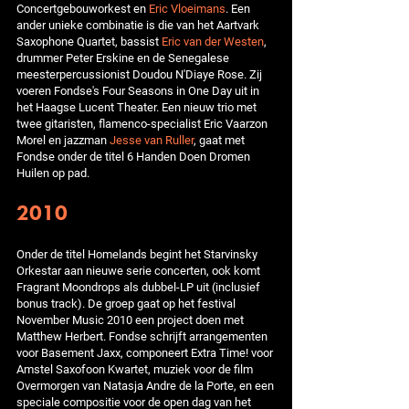
Concertgebouworkest en
Eric Vloeimans
. Een
ander unieke combinatie is die van het Aartvark
Saxophone Quartet, bassist
Eric van der Westen
,
drummer Peter Erskine en de Senegalese
meesterpercussionist Doudou N'Diaye Rose. Zij
voeren Fondse's Four Seasons in One Day uit in
het Haagse Lucent Theater. Een nieuw trio met
twee gitaristen, flamenco-specialist Eric Vaarzon
Morel en jazzman
Jesse van Ruller
, gaat met
Fondse onder de titel 6 Handen Doen Dromen
Huilen op pad.
2010
Onder de titel Homelands begint het Starvinsky
Orkestar aan nieuwe serie concerten, ook komt
Fragrant Moondrops als dubbel-LP uit (inclusief
bonus track). De groep gaat op het festival
November Music 2010 een project doen met
Matthew Herbert. Fondse schrijft arrangementen
voor Basement Jaxx, componeert Extra Time! voor
Amstel Saxofoon Kwartet, muziek voor de film
Overmorgen van Natasja Andre de la Porte, en een
speciale compositie voor de open dag van het