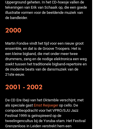
Upperground geheten. In het CD-hoesje vallen de
tekeningen van Erik van Schaaik op, die een goede
illustratie vormen voor de beeldende muziek van
de bandleider.
2000
Martin Fondse vindt het tijd voor een nieuw groot
ensemble, en dat is de Groove Troopers. Het is
een kleine bigband, die met onder meer twee
drummers, zang en de nodige elektronica een weg
zoekt tussen het traditionele bigband-repertoire en
de moderne beats van de dansmuziek van de
21ste eeuw.
2001 - 2002
De CD Ere Ibeji van het Oktemble verschijnt, met
als speciale gast
Ernst Reijseger
op cello. De
compositieopdracht voor het VPRO/SJU Jazz
Festival 1999 is geïnspireerd op de
tweelingencultus bij de Yoruba-stam. Het Festival
Grenzenloos in Leiden verstrekt hem een