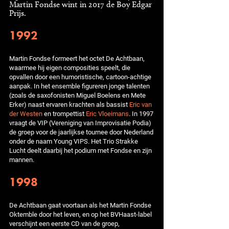
Martin Fondse wint in 2017 de Boy Edgar
Prijs.
1992
Martin Fondse formeert het octet De Achtbaan,
waarmee hij eigen composities speelt, die
opvallen door een humoristische, cartoon-achtige
aanpak. In het ensemble figureren jonge talenten
(zoals de saxofonisten Miguel Boelens en Mete
Erker) naast ervaren krachten als bassist
Eric van
der Westen
en trompettist
Eric Vloeimans
. In 1997
vraagt de VIP (Vereniging van Improvisatie Podia)
de groep voor de jaarlijkse tournee door Nederland
onder de naam Young VIPS. Het Trio Strakke
Lucht deelt daarbij het podium met Fondse en zijn
mannen.
1998
De Achtbaan gaat voortaan als het Martin Fondse
Oktemble door het leven, en op het BVHaast-label
verschijnt een eerste CD van de groep,