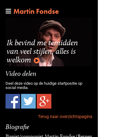
Martin Fondse
Ik bevind me temidden
van veel stijlen, alles is
welkom
Video delen
Deel deze video op de huidige startpositie op
social media.
Terug naar overzichtspagina
Biografie
Pianist/componist Martin Fondse (Bergen