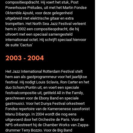
compositieopdracht. Hij voert het stuk, Post
Powerhouse Préludes, uit met het Martin Fondse
Oktemble Ajouté, voor deze gelegenheid
uitgebreid met elektrische gitaar en extra
trompetten. Het North Sea Jazz Festival verleent
hem in 2002 een compositieopdracht, die hij
uitvoert met een speciaal samengesteld
internationaal octet. Hij schrijft speciaal hiervoor
de suite 'Cactus'
2003 - 2004
Het Jazz International Rotterdam Festival stelt
hem aan als gastprogrammeur voor het jaarlijkse
festival. Hij nodigt Louis Sclavis, Ron Carter en het
duo Schorn/Puntin uit, en voert een speciale
festivalcompositie uit, getiteld All in the Family,
geschreven voor de Ebony Band en speciale
gastmusici. Voor het Dunya Festival orkestreert
Fondse repertoire van de Kameroenese saxofonist
Manu Dibango. In 2004 wordt die nog eens
uitgevoerd door het Orchestre de Paris. Voor de
NPS orkestreert hij de Chamber Works van Zappa-
drummer Terry Bozzio. Voor de Big Band