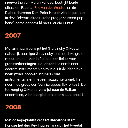
nieuwe trio van Martin Fondse, bestrijkt beide
uitersten. Bassist
Eric van der Westen
en de
Duitse drummer Dirk-Peter Kölsch zijn de partners
in deze 'electro-akoestische prog-jazz-impro-pop-
band', soms aangevuld met Claudio Puntin.
2007
Met zijn naam verwijst het Starvinsky Orkestar
natuurlijk naar Igor Stravinsky, en met deze grote
meester deelt Martin Fondse een liefde voor
grensverkenningen. Het ensemble combineert
daarom instrumenten en musici uit de klassieke
hoek (zoals hobo en strijkers) met
instrumentalisten met een jazzachtergrond. Hij
noemt de groep een 'pan-Europees flex-orkest'. De
toevoeging Orkestar verwijst naar de Balkan-
ensembles, wier energie hem enorm aanspreekt.
2008
Met collega-pianist Wolfert Brederode start
Fondse het duo Key Figures, waarbij het tweetal