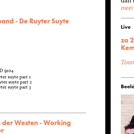
dan t
meer
and - De Ruyter Suyte
Live
za 2
Kem
Toon 
D 9104
ter suyte part 1
ter suyte part 2
Beeld
ter suyte part 3
n der Westen - Working
r