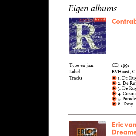
Eigen albums
Contrab
Type en jaar
CD, 1991
Label
BVHaast, C
Tracks
1. De Ruy
2. De Ruy
3. De Ruy
4. Cosini
5. Parade
6. Tony
Eric va
Dreame