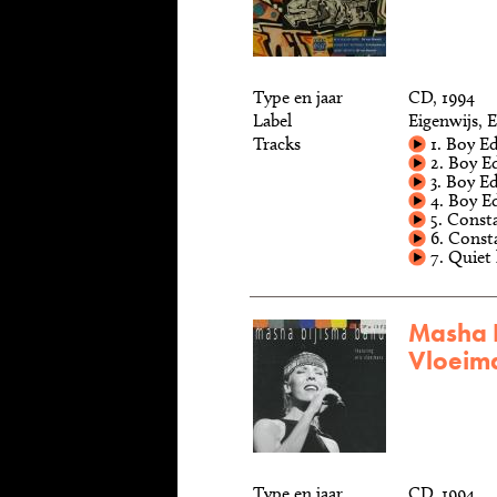
Type en jaar
CD, 1994
Label
Eigenwijs, 
Tracks
1. Boy Ed
2. Boy Ed
3. Boy Ed
4. Boy Ed
5. Consta
6. Consta
7. Quiet
Masha B
Vloeima
Type en jaar
CD, 1994