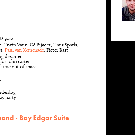
D 9212
n, Erwin Vann, Gé Bijvoet, Hans Sparla,
st,
Paul van Kemenade
, Pieter Bast
ng dreamer
 for john carter
 time out of space
I
V
nderdog
ay party
and - Boy Edgar Suite