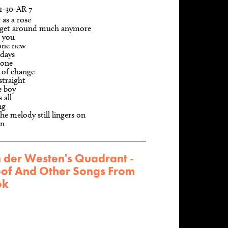
2-30-AR 7
 as a rose
 get around much anymore
n you
one new
 days
lone
 of change
straight
e boy
 all
ng
he melody still lingers on
an
n der Westen's Quadrant -
oof And Other Songs From
ok