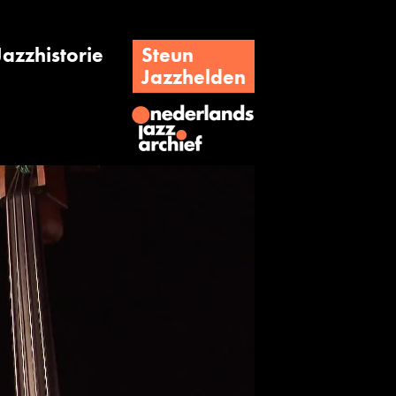
Jazzhistorie
Steun
Jazzhelden