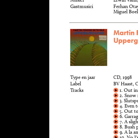
Gastmusici
Ferhan Otay
Miguel Boe
Martin 
Upperg
Type en jaar
CD, 1998
Label
BV Haast, 
Tracks
1. Out in
2. Snow
3. Slutsp
4. Even 
5. Out to
6. Garra
7. A slig
8. Bush p
9. A la a
10. No I