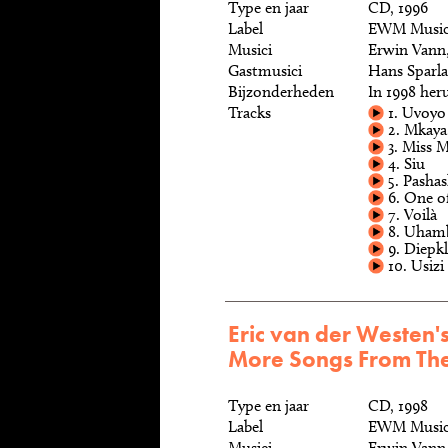
Type en jaar
CD, 1996
Label
EWM Music
Musici
Erwin Vann
Gastmusici
Hans Sparla
Bijzonderheden
In 1998 he
Tracks
1. Uvoyo
2. Mkaya
3. Miss 
4. Siu
5. Pasha
6. One of
7. Voilà
8. Uham
9. Diepk
10. Usizi
Eric van der Westen
More Songs From Th
Type en jaar
CD, 1998
Label
EWM Music,
Musici
Erwin Vann