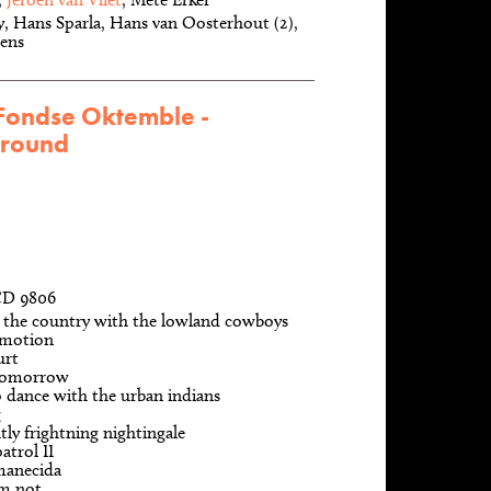
, Hans Sparla, Hans van Oosterhout (2),
lens
Fondse Oktemble -
round
CD 9806
 the country with the lowland cowboys
 motion
urt
tomorrow
 dance with the urban indians
g
htly frightning nightingale
atrol II
manecida
'm not