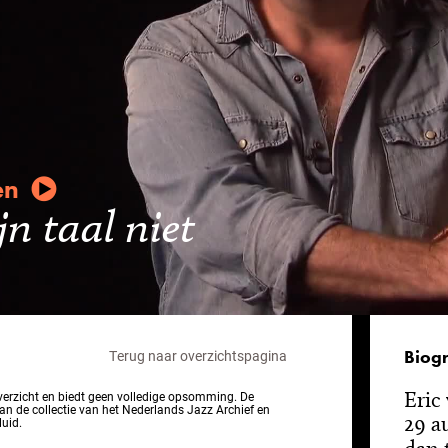
en
n taal niet
Biogr
Terug naar overzichtspagina
Eric
overzicht en biedt geen volledige opsomming. De
van de collectie van het Nederlands Jazz Archief en
29 a
luid.