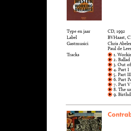
Type en jaar
CD, 1992
Label
BVHaast, C
Gastmusici
Chris Abele
Paul de Lee
Tracks
1. Worki
2. Ballad
3. Out of
4. Part I
5. Part II
6. Part I
7. Part V
8. The u
9. Birthd
Contrab