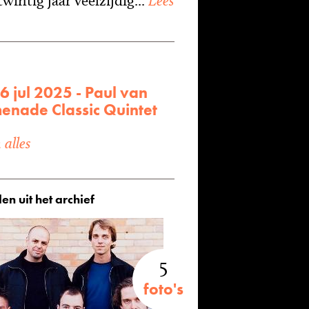
wintig jaar veelzijdig...
Lees
6 jul 2025 - Paul van
enade Classic Quintet
alles
en uit het archief
5
foto's