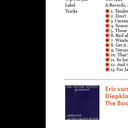
Label
A-Records, 
Tracks
1. Tender
2. Don't
3. I mea
4. Some
5. Those
6. Bird a
7. Winds
8. Get it 
9. Natur
10. That's
11. So lo
12. And t
13. For J
Eric va
Diepkl
The Bo