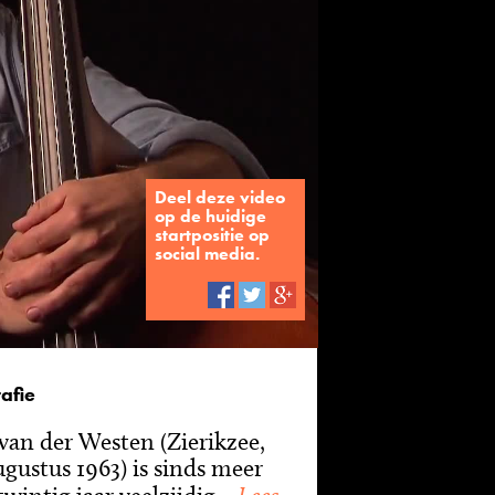
Deel deze video
op de huidige
startpositie op
social media.
afie
 van der Westen (Zierikzee,
ugustus 1963) is sinds meer