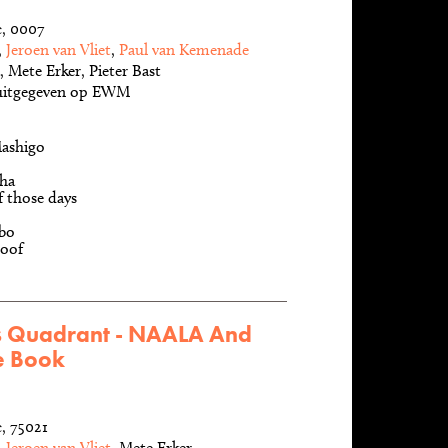
, 0007
,
Jeroen van Vliet
,
Paul van Kemenade
, Mete Erker, Pieter Bast
ruitgegeven op EWM
Mashigo
sha
 those days
bo
loof
's Quadrant - NAALA And
e Book
 75021
,
Jeroen van Vliet
, Mete Erker