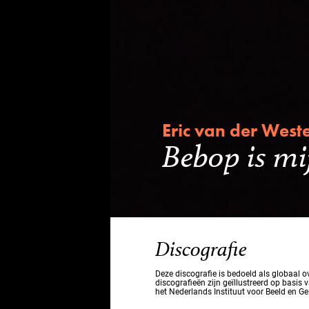
Eric van der West
Bebop is mij
Discografie
Deze discografie is bedoeld als globaal 
discografieën zijn geïllustreerd op basis 
het Nederlands Instituut voor Beeld en Ge