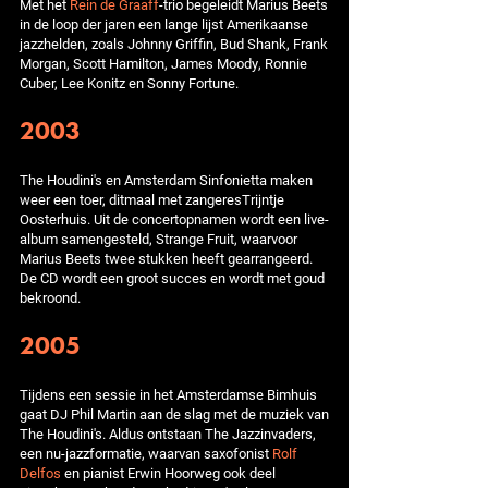
Met het
Rein de Graaff
-trio begeleidt Marius Beets
in de loop der jaren een lange lijst Amerikaanse
jazzhelden, zoals Johnny Griffin, Bud Shank, Frank
Morgan, Scott Hamilton, James Moody, Ronnie
Cuber, Lee Konitz en Sonny Fortune.
2003
The Houdini's en Amsterdam Sinfonietta maken
weer een toer, ditmaal met zangeresTrijntje
Oosterhuis. Uit de concertopnamen wordt een live-
album samengesteld, Strange Fruit, waarvoor
Marius Beets twee stukken heeft gearrangeerd.
De CD wordt een groot succes en wordt met goud
bekroond.
2005
Tijdens een sessie in het Amsterdamse Bimhuis
gaat DJ Phil Martin aan de slag met de muziek van
The Houdini's. Aldus ontstaan The Jazzinvaders,
een nu-jazzformatie, waarvan saxofonist
Rolf
Delfos
en pianist Erwin Hoorweg ook deel