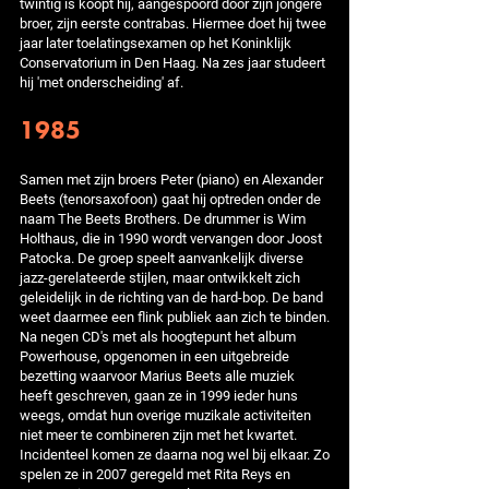
twintig is koopt hij, aangespoord door zijn jongere
broer, zijn eerste contrabas. Hiermee doet hij twee
jaar later toelatingsexamen op het Koninklijk
Conservatorium in Den Haag. Na zes jaar studeert
hij 'met onderscheiding' af.
1985
Samen met zijn broers Peter (piano) en Alexander
Beets (tenorsaxofoon) gaat hij optreden onder de
naam The Beets Brothers. De drummer is Wim
Holthaus, die in 1990 wordt vervangen door Joost
Patocka. De groep speelt aanvankelijk diverse
jazz-gerelateerde stijlen, maar ontwikkelt zich
geleidelijk in de richting van de hard-bop. De band
weet daarmee een flink publiek aan zich te binden.
Na negen CD's met als hoogtepunt het album
Powerhouse, opgenomen in een uitgebreide
bezetting waarvoor Marius Beets alle muziek
heeft geschreven, gaan ze in 1999 ieder huns
weegs, omdat hun overige muzikale activiteiten
niet meer te combineren zijn met het kwartet.
Incidenteel komen ze daarna nog wel bij elkaar. Zo
spelen ze in 2007 geregeld met Rita Reys en