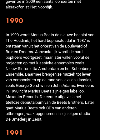
geven ze in 2009 een aantal concerten met
altsaxofonist Piet Noordijk.
1990
In 1990 wordt Marius Beets de nieuwe bassist van
The Houdini's, het hard-bop-sextet dat in 1987 is
ontstaan vanuit het orkest van de Boulevard of
Broken Dreams. Aanvankelijk wordt de hard-
bopkoers voortgezet, maar later vallen vooral de
projecten op met klassieke ensembles zoals
Nieuw Sinfonietta Amsterdam en het Schönberg
Ensemble. Daarmee brengen ze muziek tot leven
van componisten op de rand van jazz en klassiek,
zoals George Gershwin en John Adams. Eveneens
in 1990 richt Marius Beets zijn eigen label op,
Maxanter Records. De eerste uitgave is het
titelloze debuutalbum van de Beets Brothers. Later
gaat Marius Beets ook CD's van anderen
uitbrengen, vaak opgenomen in zijn eigen studio
De Smederij in Zeist.
1991