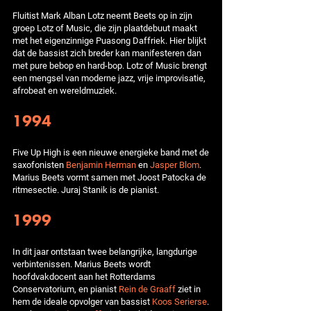
Fluitist Mark Alban Lotz neemt Beets op in zijn
groep Lotz of Music, die zijn plaatdebuut maakt
met het eigenzinnige Puasong Daffriek. Hier blijkt
dat de bassist zich breder kan manifesteren dan
met pure bebop en hard-bop. Lotz of Music brengt
een mengsel van moderne jazz, vrije improvisatie,
afrobeat en wereldmuziek.
1994
Five Up High is een nieuwe energieke band met de
saxofonisten
Benjamin Herman
en
Jasper Blom
.
Marius Beets vormt samen met Joost Patocka de
ritmesectie. Juraj Stanik is de pianist.
1999
In dit jaar ontstaan twee belangrijke, langdurige
verbintenissen. Marius Beets wordt
hoofdvakdocent aan het Rotterdams
Conservatorium, en pianist
Rein de Graaff
ziet in
hem de ideale opvolger van bassist
Koos Serierse
.