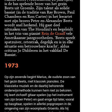
is de bas spelende broer van het gezin
Beets uit Groenlo. Zijn talent als solide
bassist (in de traditie van Ray Brown, Paul
Chambers en Ron Carter) in het kwartet
met zijn broers Peter en Alexander Beets
wordt snel herkend. Hij gaat deel
uitmaken van The Houdini's en begeleidt
in het trio van pianist
Rein de Graaff
vele
Amerikaanse jazzgrootheden. 'Beets speelt
spatzuiver, retestrak, degelijk en is in elke
situatie een betrouwbare kracht', aldus
criticus Jo Didderen in het vakblad De
Bassist.
1973
Op zijn zevende begint Marius, de oudste zoon van
het gezin Beets, met klassiek pianoles. De
klassieke muziek en de daarbij behorende
onderwijsmethode kunnen hem niet zo bekoren.
Hij leert zichzelf gitaar spelen (op het instrument
van zijn broer Peter) en gaat enige tijd later, vooral
op basgitaar, spelen in allerlei popgroepen in de
omgeving van zijn woonplaats Groenlo. Als hij