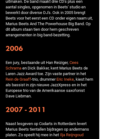
uitmaken. De band maakt drie CD's plus een
aantal singles, opgenomen in Beets' studio en
bewerkt door diverse DJ's. Ook in 2005 brengt
Beets voor het eerst een CD onder eigen naam uit,
Marius Beets And The Powerhouse Big Band. Op
dit album staan tien door hem geschreven
arrangementen in big band-bezetting.
2006
Een jury, bestaande uit Han Reiziger,
Cees
Schrama
en Dick Bakker, kent Marius Beets de
Laren Jazz Award toe. Zijn vaste partner in het
Rein de Graaff
-trio, drummer
Eric Ineke
, kiest hem
als bassist in zijn nieuwe JazzXpress en in het
Europese trio van de Amerikaanse saxofonist
Dave Liebman.
2007 - 2011
Naast lesgeven op Codarts in Rotterdam levert
Marius Beets tientallen bijdragen op andermans
platen. Zo speelt hij mee in het
Ilja Reijngoud