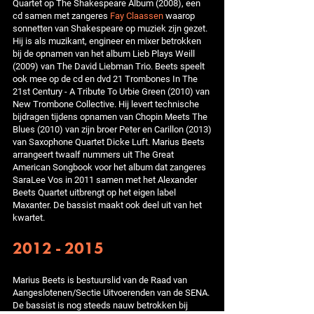
Quartet op The Shakespeare Album (2008), een
cd samen met zangeres
Fay Claassen
waarop
sonnetten van Shakespeare op muziek zijn gezet.
Hij is als muzikant, engineer en mixer betrokken
bij de opnamen van het album Lieb Plays Weill
(2009) van The David Liebman Trio. Beets speelt
ook mee op de cd en dvd 21 Trombones In The
21st Century - A Tribute To Urbie Green (2010) van
New Trombone Collective. Hij levert technische
bijdragen tijdens opnamen van Chopin Meets The
Blues (2010) van zijn broer Peter en Carillon (2013)
van Saxophone Quartet Dicke Luft. Marius Beets
arrangeert twaalf nummers uit The Great
American Songbook voor het album dat zangeres
SaraLee Vos in 2011 samen met het Alexander
Beets Quartet uitbrengt op het eigen label
Maxanter. De bassist maakt ook deel uit van het
kwartet.
2012 - 2015
Marius Beets is bestuurslid van de Raad van
Aangeslotenen/Sectie Uitvoerenden van de SENA.
De bassist is nog steeds nauw betrokken bij