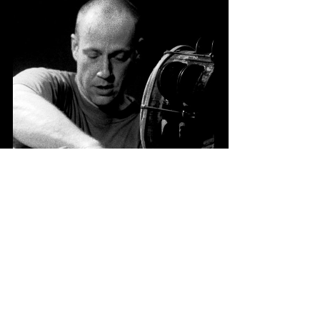
Fotograaf onbekend
Bedankt
Deze pagina is mede mogelijk gemaakt met de
bijdragen van De Volkskrant & Vrij Nederland.