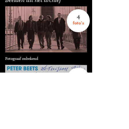
4
foto's
Fotograaf onbekend
10
knipsels