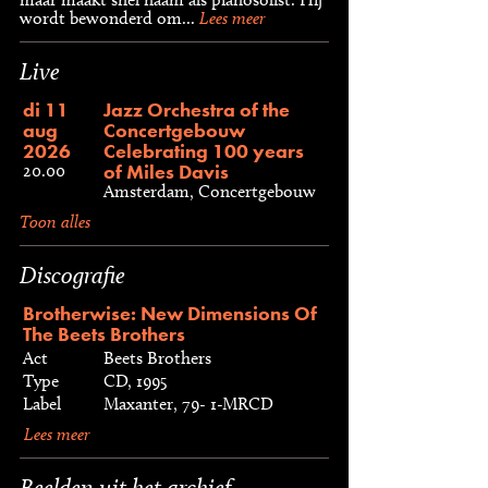
wordt bewonderd om...
Lees meer
Live
di 11
Jazz Orchestra of the
aug
Concertgebouw
2026
Celebrating 100 years
of Miles Davis
20.00
Amsterdam, Concertgebouw
Toon alles
Discografie
Brotherwise: New Dimensions Of
The Beets Brothers
Act
Beets Brothers
Type
CD, 1995
Label
Maxanter, 79- 1-MRCD
Lees meer
Beelden uit het archief