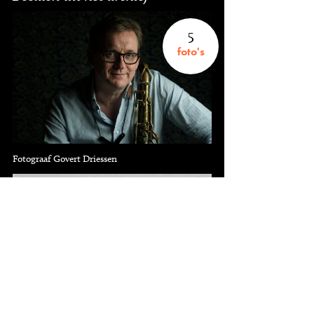
5
foto's
Fotograaf Govert Driessen
9
knipsels