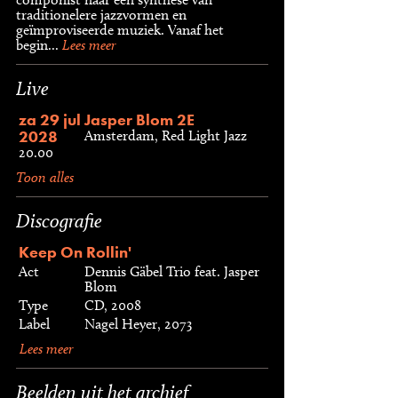
traditionelere jazzvormen en
geïmproviseerde muziek. Vanaf het
begin...
Lees meer
Live
za 29 jul
Jasper Blom 2E
2028
Amsterdam, Red Light Jazz
20.00
Toon alles
Discografie
Keep On Rollin'
Act
Dennis Gäbel Trio feat. Jasper
Blom
Type
CD, 2008
Label
Nagel Heyer, 2073
Lees meer
Beelden uit het archief