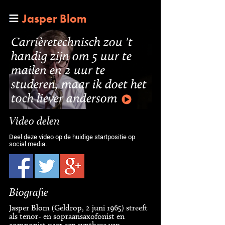
Jasper Blom
Carrièretechnisch zou 't
handig zijn om 5 uur te
mailen en 2 uur te
studeren, maar ik doet het
toch liever andersom
Video delen
Deel deze video op de huidige startpositie op
social media.
Biografie
Jasper Blom (Geldrop, 2 juni 1965) streeft
als tenor- en sopraansaxofonist en
componist naar een synthese van