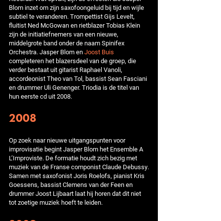
Blom inzet om zijn saxofoongeluid bij tijd en wijle
subtiel te veranderen. Trompettist Gijs Levelt,
fluitist Ned McGowan en rietblazer Tobias Klein
zijn de initiatiefnemers van een nieuwe,
middelgrote band onder de naam Spinifex
Orchestra. Jasper Blom en
Joost Buis
completeren het blazersdeel van de groep, die
verder bestaat uit gitarist Raphael Vanoli,
accordeonist Theo van Tol, bassist Sean Fasciani
en drummer Uli Genenger. Triodia is de titel van
hun eerste cd uit 2008.
2008
Op zoek naar nieuwe uitgangspunten voor
improvisatie begint Jasper Blom het Ensemble A
L’Improviste. De formatie houdt zich bezig met
muziek van de Franse componist Claude Debussy.
Samen met saxofonist Joris Roelofs, pianist Kris
Goessens, bassist Clemens van der Feen en
drummer Joost Lijbaart laat hij horen dat dit niet
tot zoetige muziek hoeft te leiden.