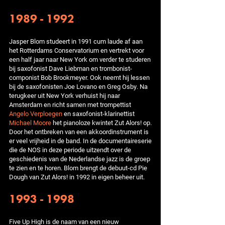
1989 - 1992
Jasper Blom studeert in 1991 cum laude af aan
het Rotterdams Conservatorium en vertrekt voor
een half jaar naar New York om verder te studeren
bij saxofonist Dave Liebman en trombonist-
componist Bob Brookmeyer. Ook neemt hij lessen
bij de saxofonisten Joe Lovano en Greg Osby. Na
terugkeer uit New York verhuist hij naar
Amsterdam en richt samen met trompettist
Angelo Verploegen
en saxofonist-klarinettist
Michael Moore
het pianoloze kwintet Zut Alors! op.
Door het ontbreken van een akkoordinstrument is
er veel vrijheid in de band. In de documentaireserie
die de NOS in deze periode uitzendt over de
geschiedenis van de Nederlandse jazz is de groep
te zien en te horen. Blom brengt de debuut-cd Pie
Dough van Zut Alors! in 1992 in eigen beheer uit.
1993 - 1998
Five Up High is de naam van een nieuw