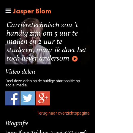
Jasper Blom
Carrièretechnisch zou 't
handig zijn om 5 uur te
mailen en 2 uur te
studeren, maar ik doet het
toch liever andersom
Video delen
Deel deze video op de huidige startpositie op
social media.
Terug naar overzichtspagina
Biografie
Jasper Blom (Geldrop, 2 juni 1965) streeft