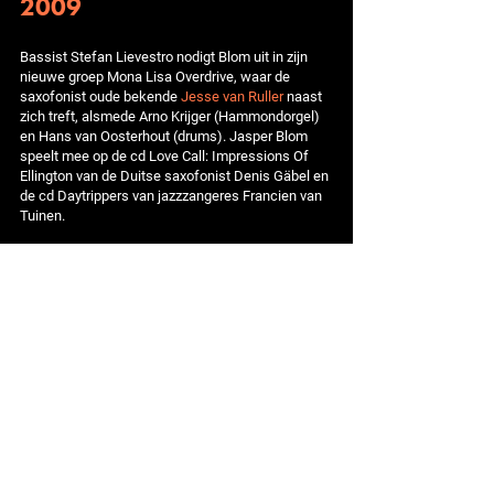
2009
Bassist Stefan Lievestro nodigt Blom uit in zijn
nieuwe groep Mona Lisa Overdrive, waar de
saxofonist oude bekende
Jesse van Ruller
naast
zich treft, alsmede Arno Krijger (Hammondorgel)
en Hans van Oosterhout (drums). Jasper Blom
speelt mee op de cd Love Call: Impressions Of
Ellington van de Duitse saxofonist Denis Gäbel en
de cd Daytrippers van jazzzangeres Francien van
Tuinen.
2010 - 2014
Na het tweede album Dexterity (2010) neemt The
Jasper Blom Quartet het derde album Gravity
(2012) op met de scattende jazzzangeres Tutu
Puoane uit Zuid-Afrika. Jasper Blom en
Jesse van
Ruller
begeleiden Duitse zangeres Anette Von
Eichel ‎op haar cd Golightly (2012). Blom maakt
deel uit van Identikit, de band van gitarist Marzio
Scholten samen met altsaxofonist Lars Dietrich,
bassist Sean Fasciani en drummer Kristijan
Krajnčan (later vervangen door Niek de Bruijn). In