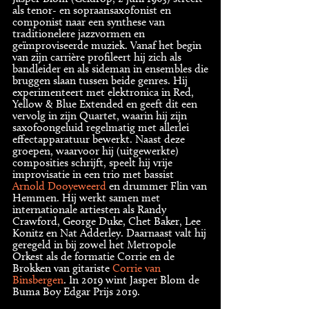
als tenor- en sopraansaxofonist en
componist naar een synthese van
traditionelere jazzvormen en
geïmproviseerde muziek. Vanaf het begin
van zijn carrière profileert hij zich als
bandleider en als sideman in ensembles die
bruggen slaan tussen beide genres. Hij
experimenteert met elektronica in Red,
Yellow & Blue Extended en geeft dit een
vervolg in zijn Quartet, waarin hij zijn
saxofoongeluid regelmatig met allerlei
effectapparatuur bewerkt. Naast deze
groepen, waarvoor hij (uitgewerkte)
composities schrijft, speelt hij vrije
improvisatie in een trio met bassist
Arnold Dooyeweerd
en drummer Flin van
Hemmen. Hij werkt samen met
internationale artiesten als Randy
Crawford, George Duke, Chet Baker, Lee
Konitz en Nat Adderley. Daarnaast valt hij
geregeld in bij zowel het Metropole
Orkest als de formatie Corrie en de
Brokken van gitariste
Corrie van
Binsbergen
. In 2019 wint Jasper Blom de
Buma Boy Edgar Prijs 2019.