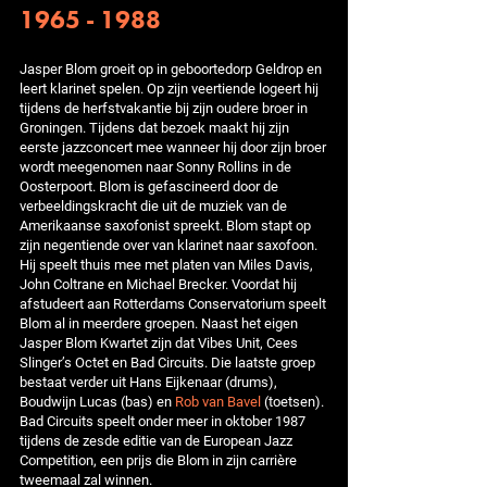
1965 - 1988
Jasper Blom groeit op in geboortedorp Geldrop en
leert klarinet spelen. Op zijn veertiende logeert hij
tijdens de herfstvakantie bij zijn oudere broer in
Groningen. Tijdens dat bezoek maakt hij zijn
eerste jazzconcert mee wanneer hij door zijn broer
wordt meegenomen naar Sonny Rollins in de
Oosterpoort. Blom is gefascineerd door de
verbeeldingskracht die uit de muziek van de
Amerikaanse saxofonist spreekt. Blom stapt op
zijn negentiende over van klarinet naar saxofoon.
Hij speelt thuis mee met platen van Miles Davis,
John Coltrane en Michael Brecker. Voordat hij
afstudeert aan Rotterdams Conservatorium speelt
Blom al in meerdere groepen. Naast het eigen
Jasper Blom Kwartet zijn dat Vibes Unit, Cees
Slinger’s Octet en Bad Circuits. Die laatste groep
bestaat verder uit Hans Eijkenaar (drums),
Boudwijn Lucas (bas) en
Rob van Bavel
(toetsen).
Bad Circuits speelt onder meer in oktober 1987
tijdens de zesde editie van de European Jazz
Competition, een prijs die Blom in zijn carrière
tweemaal zal winnen.