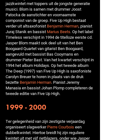
jazzkwintet met toppers uit de jongste generatie
musici. Blom is samen met drummer Joost
Patocka de aanstichter en voornaamste
componist van de groep. Five Up High bestaat
verder uit altsaxofonist
Benjamin Herman
, pianist
Juraj Stanik en bassist
Marius Beets
. Op het label
Timeless verschijnt in 1994 de titelloze eerste cd.
Jasper Blom maakt ook deel uit van het Ben
Boogaard Quartet van gitarist Ben Boogaard,
aangevuld met bassist Bas Cooymans en
drummer Pieter Bast. Van het kwartet verschijnt in
1994 het album Holidays. Op het tweede album
The Deep (1997) van Five Up High is saxofoniste
Carolyn Breuer te horen in plaats van de druk
bezette
Benjamin Herman
. Pianist Jeremy
Manasia en bassist Johan Plomp completeren de
tweede editie van Five Up High.
1999 - 2000
Ter gelegenheid van zijn zestigste verjaardag
organiseert slagwerker
Pierre Courbois
een
dubbelkwintet. Hiertoe breidt hij zijn reguliere
kwintet uit met vijf rietblazers, onder wie Jasper