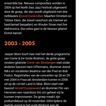
ensemble toe. Nieuwe composities worden in
2004 op het North Sea Jazz Festival uitgevoerd
door de groep, die dan wordt uitgebreid met drie
rietblazers (
David Kweksilber
, Maarten Ornstein en
Tobias Klein, die zowel saxofoon als klarinet en
basklarinet bespelen) en Wouter Snoei met live
elektronica. Een extra gast is de Noorse gitarist
Eivind Aarset.
2003 - 2005
Jasper Blom tourt mee met het derde programma
van Corrie & De Grote Brokken, de grote groep
rondom gitariste
Corrie van Binsbergen
met onder
anderen bassist Hein Offermans, drummer Arend
Niks en vocalisten Beatrice van der Poel en Bob
Fosko. Registraties van de concerten op 28 en 29
mei 2004 in Frascati Amsterdam komen in 2006
uit op de cd Het Land Is Moe. Blom start met
bassist
Arnold Dooyeweerd
en drummer Flin van
Hemmen een naamloos trio om geheel vrij te
kunnen improviseren. De groep maakt zijn
podiumdebuut op 30 november 2004 tijdens de
laatste avond in het oude Bimhuis aan de