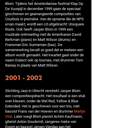
Blom. Tijdens het Amsterdamse festival Klap Op
De Vuurpijl in december 1999 gaan de speciaal
geschreven en gearrangeerde composities van
Courbois in première. Van de opname die de NPS
ervan maakt, wordt een cd uitgebracht: Unsquare
Roots. Ook heeft Jasper Blom in 1999 een
muzikale ontmoeting met de Amerikanen David
Berkman (piano) en Matt Wilson (drums) en
Fransman Eric Surmenian (bas). De
samenwerking bevalt zo goed dat er meteen een
album wordt gemaakt. Het kwartet gaat onder de
naam Dialect ook op tournee, met drummer Tom
Rainey in plaats van Matt Wilson.
2001 - 2002
Stichting Jazz in Utrecht verstrekt Jasper Blom
een compositieopdracht. Het resultaat is een stuk
over kleuren, onder de titel Red, Yellow & Blue
Extended. Het is geschreven voor een trio, met
bassist Frans van der Hoeven en drummer
Martijn
Vink
. Later voegt Blom pianist Achim Kaufmann,
gitarist Anton Goudsmit, zangeres Ineke van
Doorn en bassist Jeroen Vierdag aan het