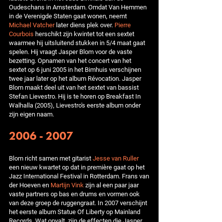
Oudeschans in Amsterdam. Omdat Van Hemmen
in de Verenigde Staten gaat wonen, neemt
Michael Vatcher
later diens plek over.
Pierre
Courbois
herschikt zijn kwintet tot een sextet
waarmee hij uitsluitend stukken in 5/4 maat gaat
spelen. Hij vraagt Jasper Blom voor de vaste
bezetting. Opnamen van het concert van het
sextet op 6 juni 2005 in het Bimhuis verschijnen
twee jaar later op het album Révocation. Jasper
Blom maakt deel uit van het sextet van bassist
Stefan Lievestro. Hij is te horen op Breakfast In
Walhalla (2005), Lievestro's eerste album onder
zijn eigen naam.
2006 - 2007
Blom richt samen met gitarist
Jesse van Ruller
een nieuw kwartet op dat in première gaat op het
Jazz International Festival in Rotterdam. Frans van
der Hoeven en
Martijn Vink
zijn al een paar jaar
vaste partners op bas en drums en vormen ook
van deze groep de ruggengraat. In 2007 verschijnt
het eerste album Statue Of Liberty op Mainland
Records. Wat opvalt, zijn de effecten die Jasper