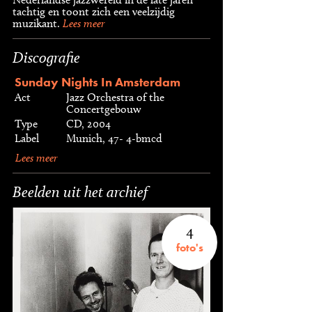
tachtig en toont zich een veelzijdig
muzikant.
Lees meer
Discografie
Sunday Nights In Amsterdam
Act
Jazz Orchestra of the
Concertgebouw
Type
CD, 2004
Label
Munich, 47- 4-bmcd
Lees meer
Beelden uit het archief
4
foto's