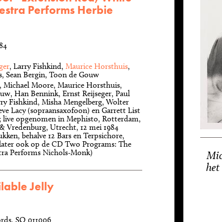
hestra Performs Herbie
984
ger
, Larry Fishkind,
Maurice Horsthuis
,
s, Sean Bergin, Toon de Gouw
, Michael Moore, Maurice Horsthuis,
w, Han Bennink, Ernst Reijseger, Paul
ry Fishkind, Misha Mengelberg, Wolter
eve Lacy (sopraansaxofoon) en Garrett List
; live opgenomen in Mephisto, Rotterdam,
 & Vredenburg, Utrecht, 12 mei 1984
ukken, behalve 12 Bars en Terpsichore,
 later ook op de CD Two Programs: The
tra Performs Nichols-Monk)
Mic
het 
lable Jelly
ords, SQ 011006