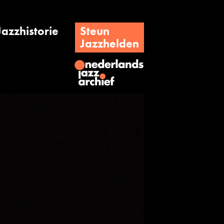
Jazzhistorie
Steun
Jazzhelden