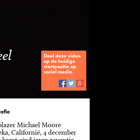
eel
Deel deze video
op de huidige
startpositie op
social media.
afie
blazer Michael Moore
eka, Californië, 4 december
) komt eind jaren zeventig