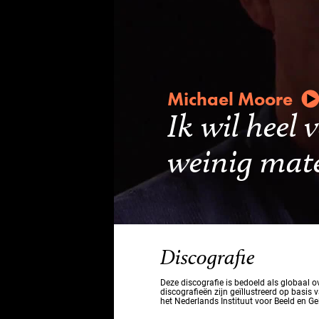
Michael Moore
Ik wil heel
weinig mate
Discografie
Deze discografie is bedoeld als globaal 
discografieën zijn geïllustreerd op basis 
het Nederlands Instituut voor Beeld en Ge