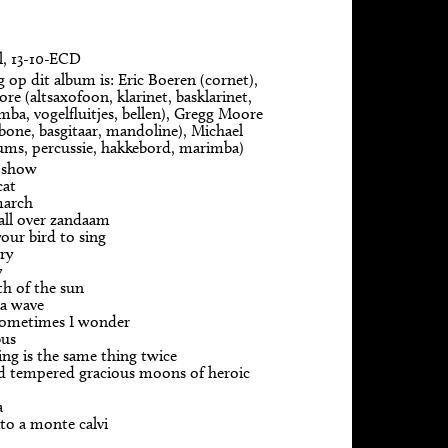
l, 13-10-ECD
 op dit album is: Eric Boeren (cornet),
e (altsaxofoon, klarinet, basklarinet,
mba, vogelfluitjes, bellen), Gregg Moore
bone, basgitaar, mandoline), Michael
ums, percussie, hakkebord, marimba)
 show
cat
march
fall over zandaam
your bird to sing
ry
y
h of the sun
 a wave
sometimes I wonder
bus
ng is the same thing twice
d tempered gracious moons of heroic
a
ito a monte calvi