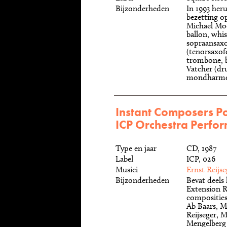
Bijzonderheden
In 1993 her
bezetting o
Michael Moo
ballon, whis
sopraansaxo
(tenorsaxof
trombone, b
Vatcher (dru
mondharmon
Instant Composers Po
ICP Orchestra Perfo
Type en jaar
CD, 1987
Label
ICP, 026
Musici
Ernst Reijse
Bijzonderheden
Bevat deels 
Extension R
composities
Ab Baars, M
Reijseger, 
Mengelberg 