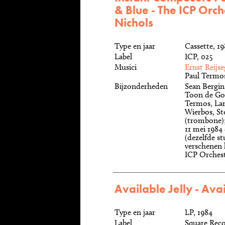
& Blue - The ICP Orc
Nichols
Type en jaar
Cassette, 1
Label
ICP, 025
Musici
Ernst Reijse
Paul Termo
Bijzonderheden
Sean Bergin
Toon de Gou
Termos, Lar
Wierbos, St
(trombone)
11 mei 1984
(dezelfde st
verschenen
ICP Orches
Available Jelly - Avai
Type en jaar
LP, 1984
Label
Square Rec