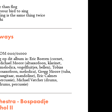
r than flog
 your bird to sing
ng is the same thing twice
hi
l)ways
NOM 0110/01000
 op dit album is: Eric Boeren (cornet,
Michael Moore (altsaxofoon, klarinet,
 melodica, vogelfluitjes, bellen), Tobias
orsaxofoon, melodica), Gregg Moore (tuba,
asgitaar, mandoline), Eric Calmes
percussie), Michael Vatcher (drums,
drums, percussie)
hestra - Bospaadje
hol II