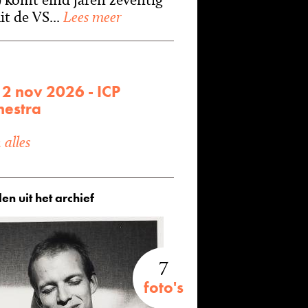
t de VS...
Lees meer
2 nov 2026 - ICP
hestra
alles
en uit het archief
7
foto's