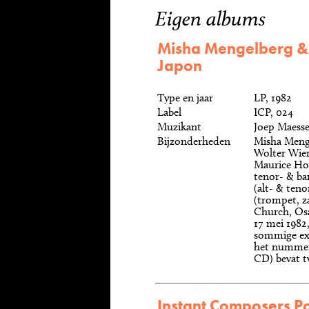
Eigen albums
Misha Mengelberg & 
Japon
Type en jaar
LP, 1982
Label
ICP, 024
Muzikant
Joep Maess
Bijzonderheden
Misha Meng
Wolter Wier
Maurice Hor
tenor- & ba
(alt- & ten
(trompet, 
Church, Osa
17 mei 1982,
sommige ex
het nummer
CD) bevat t
Instant Composers Po