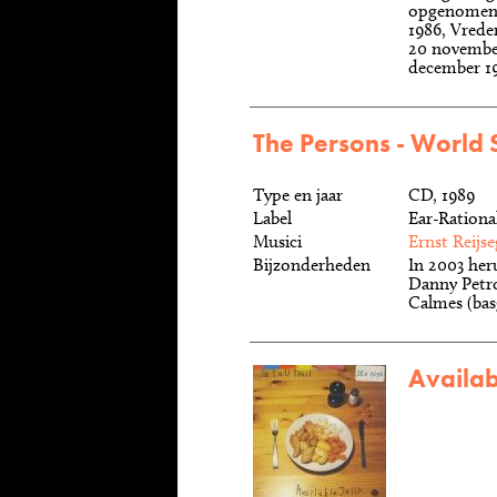
opgenomen 
1986, Vrede
20 novembe
december 1
The Persons - World 
Type en jaar
CD, 1989
Label
Ear-Ration
Musici
Ernst Reijse
Bijzonderheden
In 2003 her
Danny Petrow
Calmes (bas
Availabl