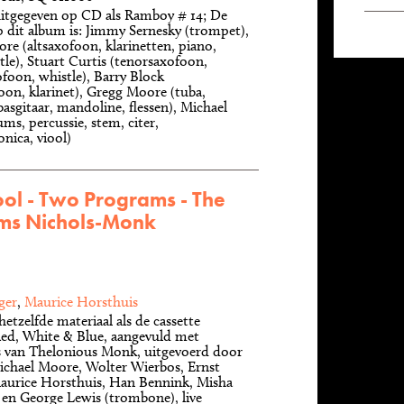
uitgegeven op CD als Ramboy # 14; De
p dit album is: Jimmy Sernesky (trompet),
re (altsaxofoon, klarinetten, piano,
tle), Stuart Curtis (tenorsaxofoon,
foon, whistle), Barry Block
oon, klarinet), Gregg Moore (tuba,
asgitaar, mandoline, flessen), Michael
ms, percussie, stem, citer,
ica, viool)
ol - Two Programs - The
rms Nichols-Monk
ger
,
Maurice Horsthuis
hetzelfde materiaal als de cassette
ed, White & Blue, aangevuld met
 van Thelonious Monk, uitgevoerd door
ichael Moore, Wolter Wierbos, Ernst
Maurice Horsthuis, Han Bennink, Misha
en George Lewis (trombone), live