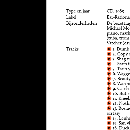
Type en jaar
CD, 1989
Label
Ear-Rationa
Bijzonderheden
De bezetting
Michael Moor
piano, mari
(tuba, trom
Vatcher (dr
Tracks
1. Dumb
2. Copy 
3. Shag 
4. Stars 
5. Train 
6. Wagge
7. Beaut
8. Warmt
9. Catch
10. But 
11. Knee
12. Nothi
13. Roun
ecstasy
14. Lenh
15. San v
16. Duck