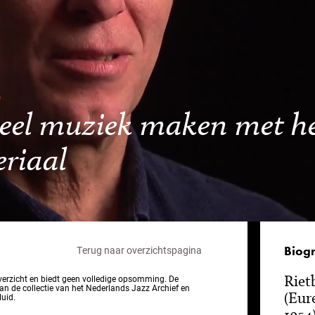
 veel muziek maken met h
riaal
Biogr
Terug naar overzichtspagina
Riet
overzicht en biedt geen volledige opsomming. De
van de collectie van het Nederlands Jazz Archief en
(Eur
luid.
1954