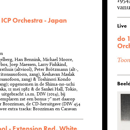
vanui
ICP Orchestra - Japan
Live
do 1
Orc
en
Toon 
elberg, Han Bennink, Michael Moore,
bos, Joep Maessen, Larry Fishkind,
sthuis (altviool), Peter Brötzmann (alt-,
ritonsaxofoon, zang), Keshavan Maslak
orsaxofoon, zang) & Toshinori Kondo
Beeld
zang); opgenomen in de Shima-no-uchi
ka, 11 mei 1982 & de Sankei Hall, Tokio,
 uitgebracht i.s.m. DIW (1014), bij
emplaren zat een bonus 7" met daarop
 Brozziman, de CD-heruitgave (DIW 454
wee extra tracks: Brozziman en Caravan
ol - Extension Red, White