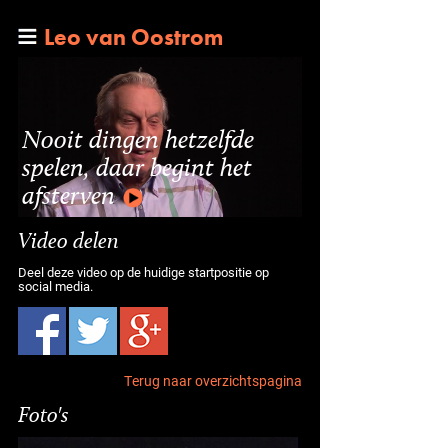
Leo van Oostrom
Nooit dingen hetzelfde
spelen, daar begint het
afsterven
Video delen
Deel deze video op de huidige startpositie op
social media.
Terug naar overzichtspagina
Foto's