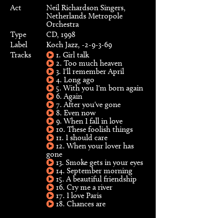
Act
Neil Richardson Singers,
Netherlands Metropole
Orchestra
Type
CD, 1998
Label
Koch Jazz, -2-9-3-69
Tracks
1. Girl talk
2. Too much heaven
3. I'll remember April
4. Long ago
5. With you I'm born again
6. Again
7. After you've gone
8. Even now
9. When I fall in love
10. These foolish things
11. I should care
12. When your lover has
gone
13. Smoke gets in your eyes
14. September morning
15. A beautiful friendship
16. Cry me a river
17. I love Paris
18. Chances are