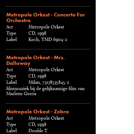
Metropole Orkest - Concerto For
Orchestra
Act
Metropole Orkest
Type
CD, 1998
Label
Koch, TMD 6904-2
Metropole Orkest - Mrs.
Dalloway
Act
Metropole Orkest
Type
CD, 1998
Label
Milan, 73138535845-2
filmmuziek bij de gelijknamige film van
Marleen Gorris
Metropole Orkest - Zebra
Act
Metropole Orkest
Type
CD, 1998
Label
Double T