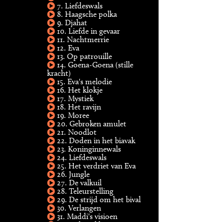
7. Liefdeswals
8. Haagsche polka
9. Djahat
10. Liefde in gevaar
11. Nachtmerrie
12. Eva
13. Op patrouille
14. Goena-Goena (stille
kracht)
15. Eva's melodie
16. Het klokje
17. Mystiek
18. Het ravijn
19. Moree
20. Gebroken amulet
21. Noodlot
22. Doden in het biavak
23. Koninginnewals
24. Liefdeswals
25. Het verdriet van Eva
26. Jungle
27. De valkuil
28. Teleurstelling
29. De strijd om het bival
30. Verlangen
31. Maddi's visioen