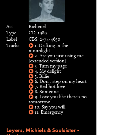
Act
Richenel
Type
CD, 1989
Label
CBS, 2-74-4650
Tracks
1. Drifting in the
moonlight
2. Are you just using me
[extended version]
3. Turn my page
4. My delight
5. Billie
6. Don't step on my heart
7. Red hot love
8. Someone
9. Love you like there's no
tomorrow
10. Say you will
11. Emergency
Leyers, Michiels & Soulsister -