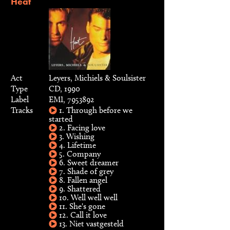
Heat
Act
Leyers, Michiels & Soulsister
Type
CD, 1990
Label
EMI, 7953892
Tracks
1. Through before we
started
2. Facing love
3. Wishing
4. Lifetime
5. Company
6. Sweet dreamer
7. Shade of grey
8. Fallen angel
9. Shattered
10. Well well well
11. She's gone
12. Call it love
13. Niet vastgesteld