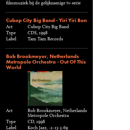
filmmuziek bij de gelijknamige tv-serie
Cubop City Big Band - Yiri Yiri Bon
Act
Cubop City Big Band
Type
CDS, 1998
Label
Tam Tam Records
Bob Brookmeyer, Netherlands
Metropole Orchestra - Out Of This
World
Act
Bob Brookmeyer, Netherlands
Metropole Orchestra
Type
CD, 1998
Label
Koch Jazz, -2-13-3-69