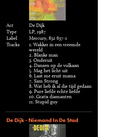
Act
De Dijk
Type
LP, 1987
Label
Mercury, 832 637-1
Tracks
1. Wakker in een vreemde
wereld
2. Blanke man
3. Onderuit
4. Dansen op de vulkaan
5. Mag het licht uit
6. Laat me eruit mama
7. Sam Strong
8. Wat heb ik al die tijd gedaan
9. Pure liefde echte liefde
10. Gratis diamanten
11. Stupid guy
De Dijk - Niemand In De Stad