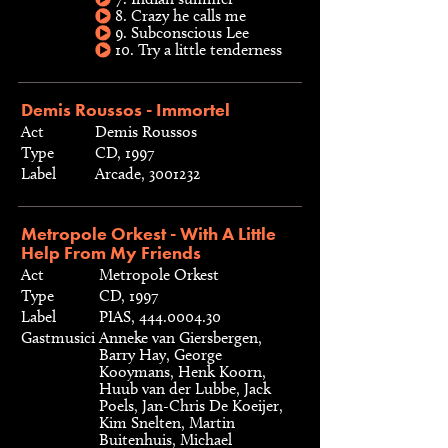
8. Crazy he calls me
9. Subconscious Lee
10. Try a little tenderness
Demis Roussos - Immortel
Act
Demis Roussos
Type
CD, 1997
Label
Arcade, 3001232
Metropole Orkest - With A Little
Help From My Friends
Act
Metropole Orkest
Type
CD, 1997
Label
PIAS, 444.0004.30
Gastmusici
Anneke van Giersbergen,
Barry Hay, George
Kooymans, Henk Koorn,
Huub van der Lubbe, Jack
Poels, Jan-Chris De Koeijer,
Kim Snelten, Martin
Buitenhuis, Michael