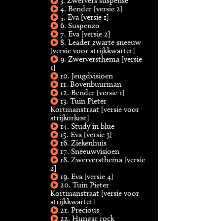
3. Zwervers suspense
4. Bender [versie 2]
5. Eva [versie 1]
6. Suspenzo
7. Eva [versie 2]
8. Leader zwarte sneeuw
[versie voor strijkkwartet]
9. Zwerversthema [versie
1]
10. Jeugdvisioen
11. Bovenbuurman
12. Bender [versie 1]
13. Tuin Pieter
Kortmanstraat [versie voor
strijkorkest]
14. Study in blue
15. Eva [versie 3]
16. Ziekenhuis
17. Sneeuwvisioen
18. Zwerversthema [versie
2]
19. Eva [versie 4]
20. Tuin Pieter
Kortmanstraat [versie voor
strijkkwartet]
21. Precious
22. Hungar rock