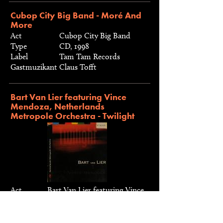
Cubop City Big Band - Moré And
More
Act
Cubop City Big Band
Type
CD, 1998
Label
Tam Tam Records
Gastmuzikant
Claus Tofft
Bart Van Lier featuring Vince
Mendoza, Netherlands
Metropole Orchestra - Twilight
Act
Bart Van Lier featuring Vince
Mendoza, Netherlands
Metropole Orchestra
Type
CD, 1998