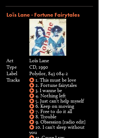
Loïs Lane - Fortune Fairytales
Act
Loïs Lane
Type
CD, 1990
Label
Polydor, 843 084-2
Tracks
1. This must be love
2. Fortune fairytales
3. I wanne be
4. Nothing left
5. Just can't help myself
6. Keep on moving
7. Free to do it all
8. Trouble
9. Obsession [radio edit]
10. I can't sleep without
you
11. Cause I say