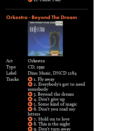
Orkestra - Beyond The Dream
Act
Orkestra
Type
CD, 1991
Label
Dino Music, DNCD 1284
Tracks
1. Fly away
2. Everybody's got to need
somebody
3. Beyond the dream
4. Don't give up
5. Some kind of magic
6. Don't you read my
letters
7. Hold on to love
8. This is the night
9. Don't turn away