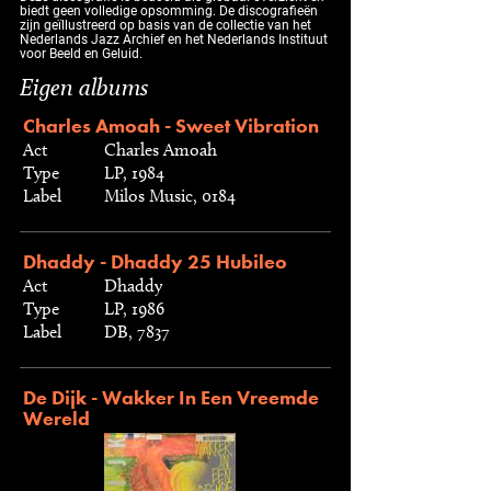
biedt geen volledige opsomming. De discografieën
zijn geïllustreerd op basis van de collectie van het
Nederlands Jazz Archief en het Nederlands Instituut
voor Beeld en Geluid.
Eigen albums
Charles Amoah - Sweet Vibration
Act
Charles Amoah
Type
LP, 1984
Label
Milos Music, 0184
Dhaddy - Dhaddy 25 Hubileo
Act
Dhaddy
Type
LP, 1986
Label
DB, 7837
De Dijk - Wakker In Een Vreemde
Wereld