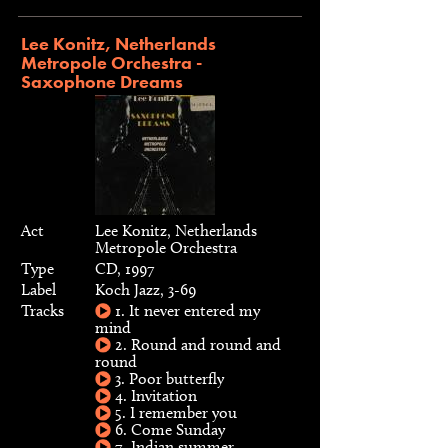
Lee Konitz, Netherlands
Metropole Orchestra -
Saxophone Dreams
Act
Lee Konitz, Netherlands
Metropole Orchestra
Type
CD, 1997
Label
Koch Jazz, 3-69
Tracks
1. It never entered my
mind
2. Round and round and
round
3. Poor butterfly
4. Invitation
5. I remember you
6. Come Sunday
7. Indian summer