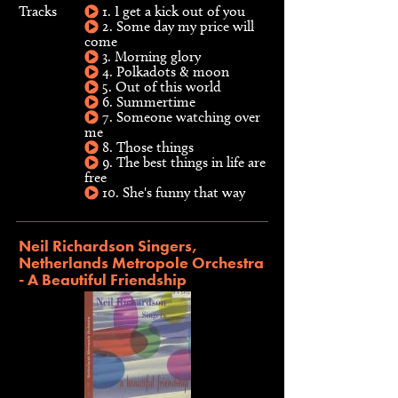
Tracks
1. I get a kick out of you
2. Some day my price will
come
3. Morning glory
4. Polkadots & moon
5. Out of this world
6. Summertime
7. Someone watching over
me
8. Those things
9. The best things in life are
free
10. She's funny that way
Neil Richardson Singers,
Netherlands Metropole Orchestra
- A Beautiful Friendship