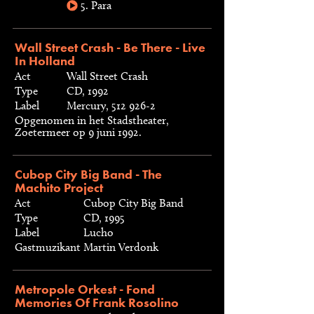
5. Para
Wall Street Crash - Be There - Live
In Holland
Act
Wall Street Crash
Type
CD, 1992
Label
Mercury, 512 926-2
Opgenomen in het Stadstheater,
Zoetermeer op 9 juni 1992.
Cubop City Big Band - The
Machito Project
Act
Cubop City Big Band
Type
CD, 1995
Label
Lucho
Gastmuzikant
Martin Verdonk
Metropole Orkest - Fond
Memories Of Frank Rosolino