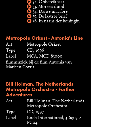
32. Onbereikbaar
33. Moree's dood
34. Danse macabre
35. De laatste brief
36. In naam der koningin
Metropole Orkest - Antonia's Line
Act
Metropole Orkest
Type
CD, 1996
Label
MCA, MCD 83000
filmmuziek bij de film Antonia van
Marleen Gorris
Bill Holman, The Netherlands
Metropole Orchestra - Further
Adventures
Act
Bill Holman, The Netherlands
Metropole Orchestra
Type
CD, 1997
Label
Koch International, 3-6903-2
PC04