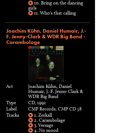
10. Bring on the dancing
girls
11. Who's that calling
Joachim Kühn, Daniel Humair, J.-
F. Jenny-Clark & WDR Big Band -
Carambolage
Act
Joachim Kühn, Daniel
Humair, J.-F. Jenny-Clark &
WDR Big Band
Type
CD, 1992
Label
CMP Records, CMP CD 58
Tracks
1. Zerkall
2. Carambolage
3. Versage
4. No mood