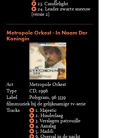
23. Candlelight
24. Leader zwarte sneeuw
[versie 2]
Metropole Orkest - In Naam Der
Koningin
Act
Metropole Orkest
Type
CD, 1996
Label
Polygram, 96 3339
filmmuziek bij de gelijknamige tv-serie
Tracks
1. Majestic
2. Hinderlaag
3. Verslagen patrouille
4. Aanslag
5. Maddi
6. Overval in de nacht