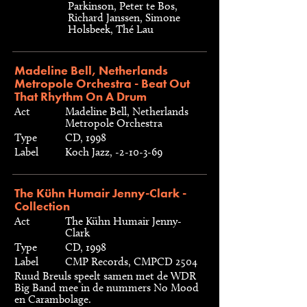
Parkinson, Peter te Bos,
Richard Janssen, Simone
Holsbeek, Thé Lau
Madeline Bell, Netherlands
Metropole Orchestra - Beat Out
That Rhythm On A Drum
Act
Madeline Bell, Netherlands
Metropole Orchestra
Type
CD, 1998
Label
Koch Jazz, -2-10-3-69
The Kühn Humair Jenny-Clark -
Collection
Act
The Kühn Humair Jenny-
Clark
Type
CD, 1998
Label
CMP Records, CMPCD 2504
Ruud Breuls speelt samen met de WDR
Big Band mee in de nummers No Mood
en Carambolage.