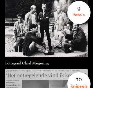
9
foto's
Fotograaf Chiel Meijering
10
knipsels