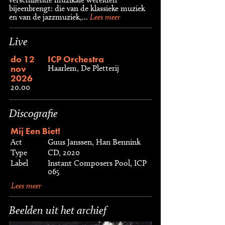
bijeenbrengt: die van de klassieke muziek
en van de jazzmuziek,...
Lees meer
Live
do 12
ICP Orchestra
nov
Haarlem, De Pletterij
2026
20.00
Discografie
Mij Een Biet!
Act
Guus Janssen, Han Bennink
Type
CD, 2020
Label
Instant Composers Pool, ICP
065
Lees meer
Beelden uit het archief