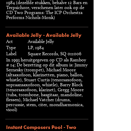
1984 (dezelfde stukken, behalve 12 Bars en
Terpsichore, verschenen later ook op de
CD Two Programs: The ICP Orchestra
Performs Nichols-Monk)
Available Jelly - Available Jelly
Act
Available Jelly
Type
LP, 1984
Label
Square Records, SQ 011006
In 1993 heruitgegeven op CD als Ramboy
# 14; De bezetting op dit album is: Jimmy
Sernesky (trompet), Michael Moore
(altsaxofoon, klarinetten, piano, ballon,
whistle), Stuart Curtis (tenorsaxofoon,
sopraansaxofoon, whistle), Barry Block
(tenorsaxofoon, klarinet), Gregg Moore
(tuba, trombone, basgitaar, mandoline,
flessen), Michael Vatcher (drums,
percussie, stem, citer, mondharmonica,
viool)
Instant Composers Pool - Two