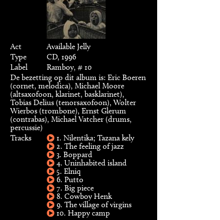
Act
Available Jelly
Type
CD, 1996
Label
Ramboy, # 10
De bezetting op dit album is: Eric Boeren
(cornet, melodica), Michael Moore
(altsaxofoon, klarinet, basklarinet),
Tobias Delius (tenorsaxofoon), Wolter
Wierbos (trombone), Ernst Glerum
(contrabas), Michael Vatcher (drums,
percussie)
Tracks
1. Nilentika; Tazana kely
2. The feeling of jazz
3. Boppard
4. Uninhabited island
5. Elniq
6. Putto
7. Big piece
8. Cowboy Henk
9. The village of virgins
10. Happy camp