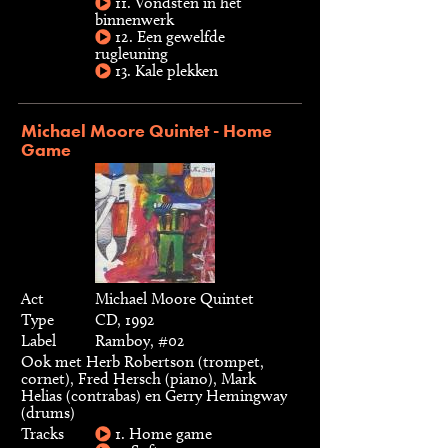
11. Vondsten in het
binnenwerk
12. Een gewelfde
rugleuning
13. Kale plekken
Michael Moore Quintet - Home
Game
Act
Michael Moore Quintet
Type
CD, 1992
Label
Ramboy, #02
Ook met Herb Robertson (trompet,
cornet), Fred Hersch (piano), Mark
Helias (contrabas) en Gerry Hemingway
(drums)
Tracks
1. Home game