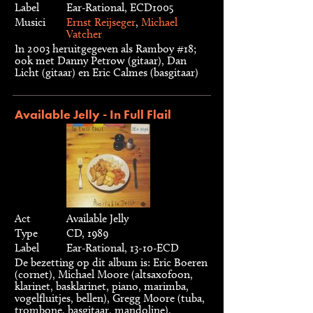
Label
Ear-Rational, ECD1005
Musici
Ernst Reijseger
,
Michael
Vatcher
In 2003 heruitgegeven als Ramboy #18;
ook met Danny Petrow (gitaar), Dan
Licht (gitaar) en Eric Calmes (basgitaar)
Available Jelly - In Full Flail
Act
Available Jelly
Type
CD, 1989
Label
Ear-Rational, 13-10-ECD
De bezetting op dit album is: Eric Boeren
(cornet), Michael Moore (altsaxofoon,
klarinet, basklarinet, piano, marimba,
vogelfluitjes, bellen), Gregg Moore (tuba,
trombone, basgitaar, mandoline),