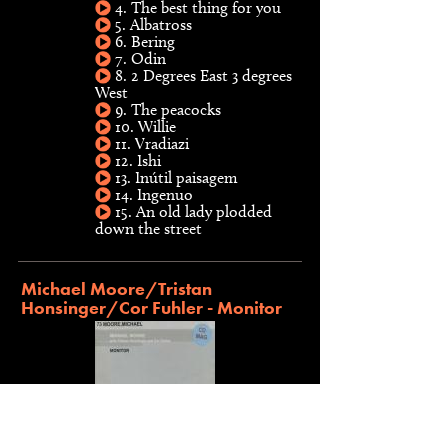
4. The best thing for you
5. Albatross
6. Bering
7. Odin
8. 2 Degrees East 3 degrees
West
9. The peacocks
10. Willie
11. Vradiazi
12. Ishi
13. Inútil paisagem
14. Ingenuo
15. An old lady plodded
down the street
Michael Moore/Tristan
Honsinger/Cor Fuhler - Monitor