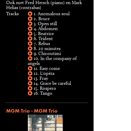
Ook met Fred Hersch (piano) en Mark
Helias (contrabas)
Tracks
1. Anomalous soul
2. Bruce
3. Open still
4. Abdomen
5. Beatrice
6. Trident
7. Rebus
8. 20 minutes
9. Chicoutimi
10. In the company of
angels
11. Easy come
12. L'opéra
13. Fray
14. Grace be careful
15. Rospero
16. Tango
MGM Trio - MGM Trio