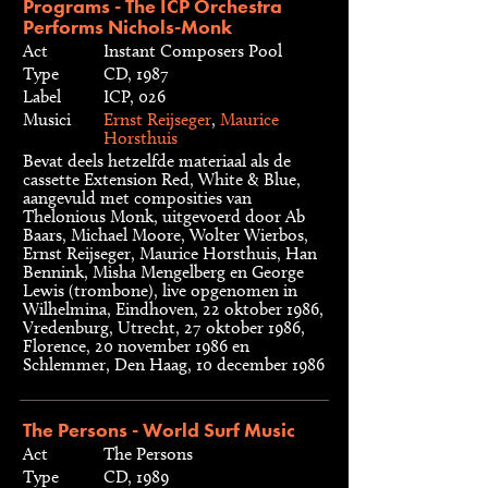
Programs - The ICP Orchestra
Performs Nichols-Monk
Act
Instant Composers Pool
Type
CD, 1987
Label
ICP, 026
Musici
Ernst Reijseger
,
Maurice
Horsthuis
Bevat deels hetzelfde materiaal als de
cassette Extension Red, White & Blue,
aangevuld met composities van
Thelonious Monk, uitgevoerd door Ab
Baars, Michael Moore, Wolter Wierbos,
Ernst Reijseger, Maurice Horsthuis, Han
Bennink, Misha Mengelberg en George
Lewis (trombone), live opgenomen in
Wilhelmina, Eindhoven, 22 oktober 1986,
Vredenburg, Utrecht, 27 oktober 1986,
Florence, 20 november 1986 en
Schlemmer, Den Haag, 10 december 1986
The Persons - World Surf Music
Act
The Persons
Type
CD, 1989