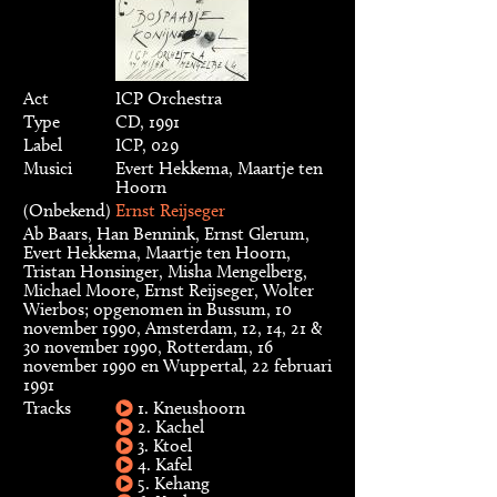
Act
ICP Orchestra
Type
CD, 1991
Label
ICP, 029
Musici
Evert Hekkema, Maartje ten
Hoorn
(onbekend)
Ernst Reijseger
Ab Baars, Han Bennink, Ernst Glerum,
Evert Hekkema, Maartje ten Hoorn,
Tristan Honsinger, Misha Mengelberg,
Michael Moore, Ernst Reijseger, Wolter
Wierbos; opgenomen in Bussum, 10
november 1990, Amsterdam, 12, 14, 21 &
30 november 1990, Rotterdam, 16
november 1990 en Wuppertal, 22 februari
1991
Tracks
1. Kneushoorn
2. Kachel
3. Ktoel
4. Kafel
5. Kehang