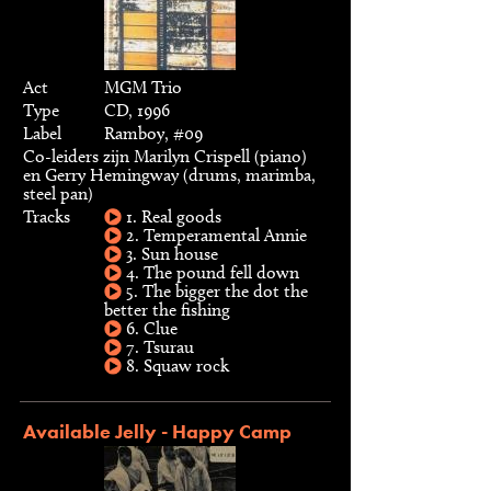
Act
MGM Trio
Type
CD, 1996
Label
Ramboy, #09
Co-leiders zijn Marilyn Crispell (piano)
en Gerry Hemingway (drums, marimba,
steel pan)
Tracks
1. Real goods
2. Temperamental Annie
3. Sun house
4. The pound fell down
5. The bigger the dot the
better the fishing
6. Clue
7. Tsurau
8. Squaw rock
Available Jelly - Happy Camp