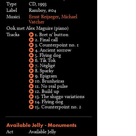
Type
CD, 1993
Label
Ramboy, #04
Musici
Ernst Reijseger
,
Michael
Vatcher
Ook met Alex Maguire (piano)
Tracks
1. Bret n' button
2. Final call
3. Counterpoint no. 1
4. Ancient sorrow
5. Flying dog
6. Tik Tok
7. Négligé
8. Sparky
9. Epigram
10. Brunheiras
11. No real pulse
12. Build up
13. The sluggo variations
14. Flying dog
15. Counterpoint no. 2
Available Jelly - Monuments
Act
Available Jelly