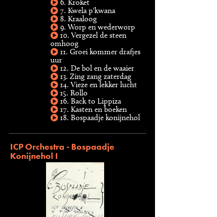
6. Kroket
7. Kwela p'kwana
8. Kraaloog
9. Worp en wederworp
10. Vergezel de steen
omhoog
11. Groei kommer drafjes
uur
12. De bol en de waaier
13. Zing zang zaterdag
14. Vieze en lekker lucht
15. Rollo
16. Back to Lippiza
17. Kasten en boeken
18. Bospaadje konijnehol
ICP Orchestra - Bospaadje
Konijnehol I