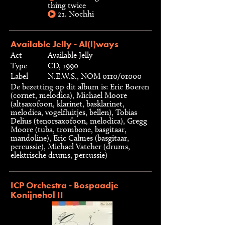
thing twice
21. Nochhi
Available Jelly - Al(l)ways
Act
Available Jelly
Type
CD, 1990
Label
N.E.W.S., NOM 0110/01000
De bezetting op dit album is: Eric Boeren
(cornet, melodica), Michael Moore
(altsaxofoon, klarinet, basklarinet,
melodica, vogelfluitjes, bellen), Tobias
Delius (tenorsaxofoon, melodica), Gregg
Moore (tuba, trombone, basgitaar,
mandoline), Eric Calmes (basgitaar,
percussie), Michael Vatcher (drums,
elektrische drums, percussie)
ICP Orchestra - Bospaadje
Konijnehol II