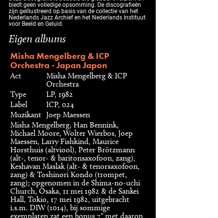
biedt geen volledige opsomming. De discografieën
zijn geïllustreerd op basis van de collectie van het
Nederlands Jazz Archief en het Nederlands Instituut
voor Beeld en Geluid.
Eigen albums
Misha Mengelberg & ICP
Orchestra - Japan Japon
Act
Misha Mengelberg & ICP
Orchestra
Type
LP, 1982
Label
ICP, 024
Muzikant
Joep Maessen
Misha Mengelberg, Han Bennink,
Michael Moore, Wolter Wierbos, Joep
Maessen, Larry Fishkind, Maurice
Horsthuis (altviool), Peter Brötzmann
(alt-, tenor- & baritonsaxofoon, zang),
Keshavan Maslak (alt- & tenorsaxofoon,
zang) & Toshinori Kondo (trompet,
zang); opgenomen in de Shima-no-uchi
Church, Osaka, 11 mei 1982 & de Sankei
Hall, Tokio, 17 mei 1982, uitgebracht
i.s.m. DIW (1014), bij sommige
exemplaren zat een bonus 7" met daarop