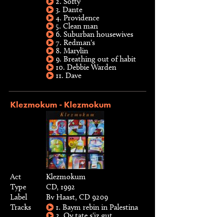
2. Softy
3. Dante
4. Providence
5. Clean man
6. Suburban housewives
7. Redman's
8. Marylin
9. Breathing out of habit
10. Debbie Warden
11. Dave
Klezmokum - Klezmokum
Act
Klezmokum
Type
CD, 1992
Label
Bv Haast, CD 9209
Tracks
1. Baym rebin in Palestina
2. Oy tate s'iz gut