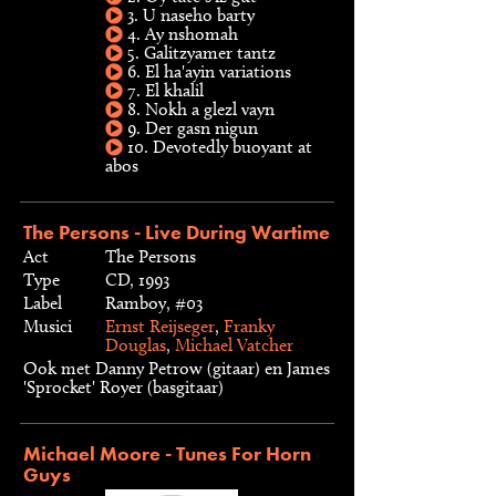
3. U naseho barty
4. Ay nshomah
5. Galitzyamer tantz
6. El ha'ayin variations
7. El khalil
8. Nokh a glezl vayn
9. Der gasn nigun
10. Devotedly buoyant at
abos
The Persons - Live During Wartime
Act
The Persons
Type
CD, 1993
Label
Ramboy, #03
Musici
Ernst Reijseger
,
Franky
Douglas
,
Michael Vatcher
Ook met Danny Petrow (gitaar) en James
'Sprocket' Royer (basgitaar)
Michael Moore - Tunes For Horn
Guys