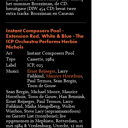
het nummer Brozziman, de CD-
heruitgave (DIW 454 CD) bevat twee
extra tracks: Brozziman en Caravan
Instant Composers Pool -
Extension Red, White & Blue - The
ICP Orchestra Performs Herbie
Nichols
Act
Instant Composers Pool
Type
Cassette, 1984
Label
ICP, 025
Musici
Ernst Reijseger
, Larry
Fishkind,
Maurice Horsthuis
,
Paul Termos, Sean Bergin,
Toon de Gouw
Sean Bergin, Michael Moore, Maurice
Horsthuis, Toon de Gouw, Han Bennink,
Ernst Reijseger, Paul Termos, Larry
Fishkind, Misha Mengelberg, Wolter
Wierbos, Steve Lacy (sopraansaxofoon)
en Garrett List (trombone); live
opgenomen in Mephisto, Rotterdam, 11
mei 1984 & Vredenburg, Utrecht, 12 mei