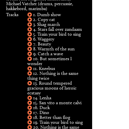
Michael Vatcher (drums, percussie,
hakkebord, marimba)
Tracks
1. Dumb show
2. Copy cat
3. Shag march
4. Stars fall over zandaam
5. Train your bird to sing
6. Waggery
7. Beauty
8. Warmth of the sun
9. Catch a wave
10. But sometimes I
wonder
11. Kneebus
12. Nothing is the same
thing twice
13. Round tempered
gracious moons of heroic
ecstasy
14. Lenha
15. San vito a monte calvi
16. Duck
17. Dino
18. Better than flog
19. Train your bird to sing
20. Nothing is the same