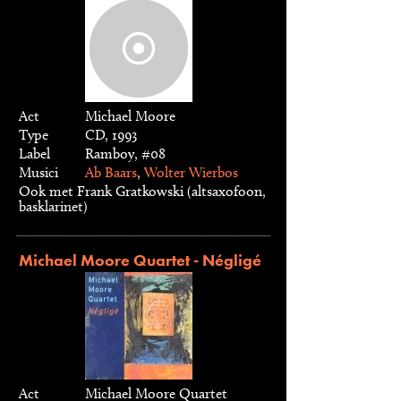
Act
Michael Moore
Type
CD, 1993
Label
Ramboy, #08
Musici
Ab Baars
,
Wolter Wierbos
Ook met Frank Gratkowski (altsaxofoon,
basklarinet)
Michael Moore Quartet - Négligé
Act
Michael Moore Quartet