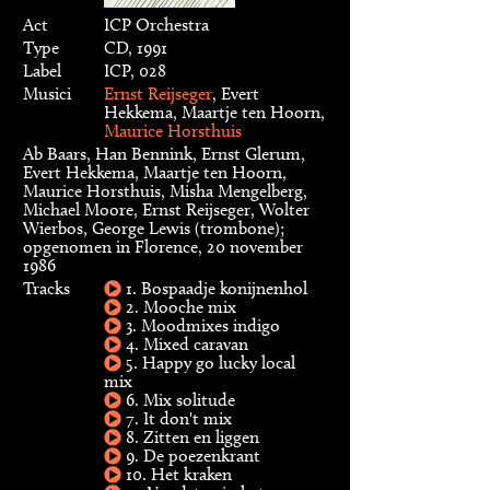
Act
ICP Orchestra
Type
CD, 1991
Label
ICP, 028
Musici
Ernst Reijseger
, Evert
Hekkema, Maartje ten Hoorn,
Maurice Horsthuis
Ab Baars, Han Bennink, Ernst Glerum,
Evert Hekkema, Maartje ten Hoorn,
Maurice Horsthuis, Misha Mengelberg,
Michael Moore, Ernst Reijseger, Wolter
Wierbos, George Lewis (trombone);
opgenomen in Florence, 20 november
1986
Tracks
1. Bospaadje konijnenhol
2. Mooche mix
3. Moodmixes indigo
4. Mixed caravan
5. Happy go lucky local
mix
6. Mix solitude
7. It don't mix
8. Zitten en liggen
9. De poezenkrant
10. Het kraken