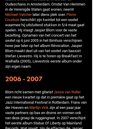
Oudeschans in Amsterdam. Omdat Van Hemmen
in de Verenigde Staten gaat wonen, neemt
Michael Vatcher
later diens plek over.
Pierre
Courbois
herschikt zijn kwintet tot een sextet
waarmee hij uitsluitend stukken in 5/4 maat gaat
spelen. Hij vraagt Jasper Blom voor de vaste
bezetting. Opnamen van het concert van het
sextet op 6 juni 2005 in het Bimhuis verschijnen
twee jaar later op het album Révocation. Jasper
Blom maakt deel uit van het sextet van bassist
Stefan Lievestro. Hij is te horen op Breakfast In
Walhalla (2005), Lievestro's eerste album onder
zijn eigen naam.
2006 - 2007
Blom richt samen met gitarist
Jesse van Ruller
een nieuw kwartet op dat in première gaat op het
Jazz International Festival in Rotterdam. Frans van
der Hoeven en
Martijn Vink
zijn al een paar jaar
vaste partners op bas en drums en vormen ook
van deze groep de ruggengraat. In 2007 verschijnt
het eerste album Statue Of Liberty op Mainland
Records. Wat opvalt, zijn de effecten die Jasper