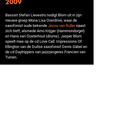
2009
Bassist Stefan Lievestro nodigt Blom uit in zijn
nieuwe groep Mona Lisa Overdrive, waar de
saxofonist oude bekende
Jesse van Ruller
naast
zich treft, alsmede Arno Krijger (Hammondorgel)
en Hans van Oosterhout (drums). Jasper Blom
speelt mee op de cd Love Call: Impressions Of
Ellington van de Duitse saxofonist Denis Gäbel en
de cd Daytrippers van jazzzangeres Francien van
Tuinen.
2010 - 2014
Na het tweede album Dexterity (2010) neemt The
Jasper Blom Quartet het derde album Gravity
(2012) op met de scattende jazzzangeres Tutu
Puoane uit Zuid-Afrika. Jasper Blom en
Jesse van
Ruller
begeleiden Duitse zangeres Anette Von
Eichel ‎op haar cd Golightly (2012). Blom maakt
deel uit van Identikit, de band van gitarist Marzio
Scholten samen met altsaxofonist Lars Dietrich,
bassist Sean Fasciani en drummer Kristijan
Krajnčan (later vervangen door Niek de Bruijn). In