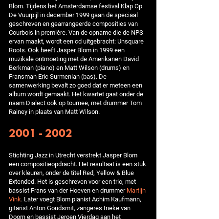
Blom. Tijdens het Amsterdamse festival Klap Op
De Vuurpijl in december 1999 gaan de speciaal
geschreven en gearrangeerde composities van
Courbois in première. Van de opname die de NPS
ervan maakt, wordt een cd uitgebracht: Unsquare
Roots. Ook heeft Jasper Blom in 1999 een
muzikale ontmoeting met de Amerikanen David
Berkman (piano) en Matt Wilson (drums) en
Fransman Eric Surmenian (bas). De
samenwerking bevalt zo goed dat er meteen een
album wordt gemaakt. Het kwartet gaat onder de
naam Dialect ook op tournee, met drummer Tom
Rainey in plaats van Matt Wilson.
2001 - 2002
Stichting Jazz in Utrecht verstrekt Jasper Blom
een compositieopdracht. Het resultaat is een stuk
over kleuren, onder de titel Red, Yellow & Blue
Extended. Het is geschreven voor een trio, met
bassist Frans van der Hoeven en drummer
Martijn
Vink
. Later voegt Blom pianist Achim Kaufmann,
gitarist Anton Goudsmit, zangeres Ineke van
Doorn en bassist Jeroen Vierdag aan het