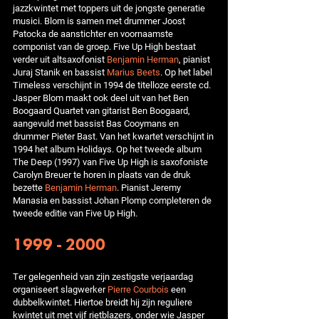
jazzkwintet met toppers uit de jongste generatie
musici. Blom is samen met drummer Joost
Patocka de aanstichter en voornaamste
componist van de groep. Five Up High bestaat
verder uit altsaxofonist
Benjamin Herman
, pianist
Juraj Stanik en bassist
Marius Beets
. Op het label
Timeless verschijnt in 1994 de titelloze eerste cd.
Jasper Blom maakt ook deel uit van het Ben
Boogaard Quartet van gitarist Ben Boogaard,
aangevuld met bassist Bas Cooymans en
drummer Pieter Bast. Van het kwartet verschijnt in
1994 het album Holidays. Op het tweede album
The Deep (1997) van Five Up High is saxofoniste
Carolyn Breuer te horen in plaats van de druk
bezette
Benjamin Herman
. Pianist Jeremy
Manasia en bassist Johan Plomp completeren de
tweede editie van Five Up High.
1999 - 2000
Ter gelegenheid van zijn zestigste verjaardag
organiseert slagwerker
Pierre Courbois
een
dubbelkwintet. Hiertoe breidt hij zijn reguliere
kwintet uit met vijf rietblazers, onder wie Jasper