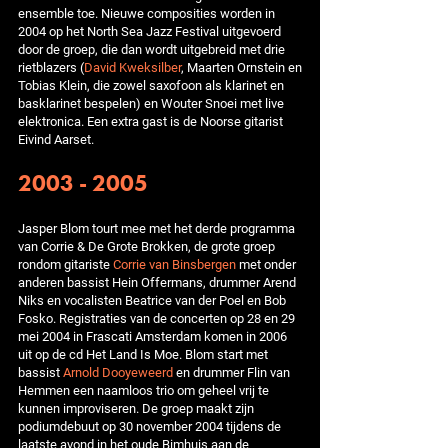
ensemble toe. Nieuwe composities worden in
2004 op het North Sea Jazz Festival uitgevoerd
door de groep, die dan wordt uitgebreid met drie
rietblazers (
David Kweksilber
, Maarten Ornstein en
Tobias Klein, die zowel saxofoon als klarinet en
basklarinet bespelen) en Wouter Snoei met live
elektronica. Een extra gast is de Noorse gitarist
Eivind Aarset.
2003 - 2005
Jasper Blom tourt mee met het derde programma
van Corrie & De Grote Brokken, de grote groep
rondom gitariste
Corrie van Binsbergen
met onder
anderen bassist Hein Offermans, drummer Arend
Niks en vocalisten Beatrice van der Poel en Bob
Fosko. Registraties van de concerten op 28 en 29
mei 2004 in Frascati Amsterdam komen in 2006
uit op de cd Het Land Is Moe. Blom start met
bassist
Arnold Dooyeweerd
en drummer Flin van
Hemmen een naamloos trio om geheel vrij te
kunnen improviseren. De groep maakt zijn
podiumdebuut op 30 november 2004 tijdens de
laatste avond in het oude Bimhuis aan de