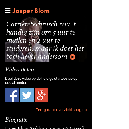
Jasper Blom
Carrièretechnisch zou 't
handig zijn om 5 uur te
mailen en 2 uur te
studeren, maar ik doet het
toch liever andersom
Video delen
Deel deze video op de huidige startpositie op
social media.
Terug naar overzichtspagina
Biografie
Jasper Blom (Geldrop, 2 juni 1965) streeft