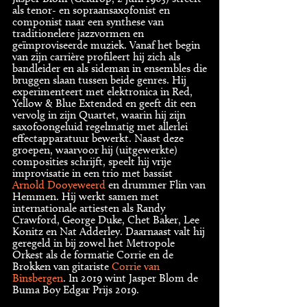
als tenor- en sopraansaxofonist en
componist naar een synthese van
traditionelere jazzvormen en
geïmproviseerde muziek. Vanaf het begin
van zijn carrière profileert hij zich als
bandleider en als sideman in ensembles die
bruggen slaan tussen beide genres. Hij
experimenteert met elektronica in Red,
Yellow & Blue Extended en geeft dit een
vervolg in zijn Quartet, waarin hij zijn
saxofoongeluid regelmatig met allerlei
effectapparatuur bewerkt. Naast deze
groepen, waarvoor hij (uitgewerkte)
composities schrijft, speelt hij vrije
improvisatie in een trio met bassist
Arnold Dooyeweerd
en drummer Flin van
Hemmen. Hij werkt samen met
internationale artiesten als Randy
Crawford, George Duke, Chet Baker, Lee
Konitz en Nat Adderley. Daarnaast valt hij
geregeld in bij zowel het Metropole
Orkest als de formatie Corrie en de
Brokken van gitariste
Corrie van
Binsbergen
. In 2019 wint Jasper Blom de
Buma Boy Edgar Prijs 2019.