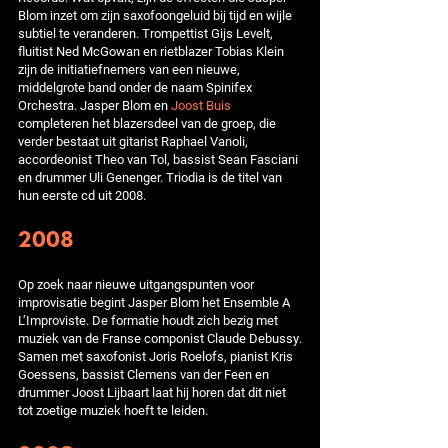
Blom inzet om zijn saxofoongeluid bij tijd en wijle
subtiel te veranderen. Trompettist Gijs Levelt,
fluitist Ned McGowan en rietblazer Tobias Klein
zijn de initiatiefnemers van een nieuwe,
middelgrote band onder de naam Spinifex
Orchestra. Jasper Blom en
Joost Buis
completeren het blazersdeel van de groep, die
verder bestaat uit gitarist Raphael Vanoli,
accordeonist Theo van Tol, bassist Sean Fasciani
en drummer Uli Genenger. Triodia is de titel van
hun eerste cd uit 2008.
2008
Op zoek naar nieuwe uitgangspunten voor
improvisatie begint Jasper Blom het Ensemble A
L’Improviste. De formatie houdt zich bezig met
muziek van de Franse componist Claude Debussy.
Samen met saxofonist Joris Roelofs, pianist Kris
Goessens, bassist Clemens van der Feen en
drummer Joost Lijbaart laat hij horen dat dit niet
tot zoetige muziek hoeft te leiden.