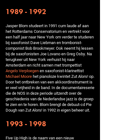
1989 - 1992
Jasper Blom studeert in 1991 cum laude af aan
het Rotterdams Conservatorium en vertrekt voor
een half jaar naar New York om verder te studeren
bij saxofonist Dave Liebman en trombonist-
componist Bob Brookmeyer. Ook neemt hij lessen
bij de saxofonisten Joe Lovano en Greg Osby. Na
terugkeer uit New York verhuist hij naar
Amsterdam en richt samen met trompettist
Angelo Verploegen
en saxofonist-klarinettist
Michael Moore
het pianoloze kwintet Zut Alors! op.
Door het ontbreken van een akkoordinstrument is
er veel vrijheid in de band. In de documentaireserie
die de NOS in deze periode uitzendt over de
geschiedenis van de Nederlandse jazz is de groep
te zien en te horen. Blom brengt de debuut-cd Pie
Dough van Zut Alors! in 1992 in eigen beheer uit.
1993 - 1998
Five Up High is de naam van een nieuw