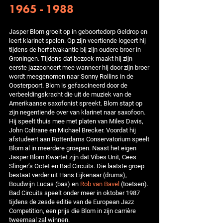
1965 - 1988
Jasper Blom groeit op in geboortedorp Geldrop en
leert klarinet spelen. Op zijn veertiende logeert hij
tijdens de herfstvakantie bij zijn oudere broer in
Groningen. Tijdens dat bezoek maakt hij zijn
eerste jazzconcert mee wanneer hij door zijn broer
wordt meegenomen naar Sonny Rollins in de
Oosterpoort. Blom is gefascineerd door de
verbeeldingskracht die uit de muziek van de
Amerikaanse saxofonist spreekt. Blom stapt op
zijn negentiende over van klarinet naar saxofoon.
Hij speelt thuis mee met platen van Miles Davis,
John Coltrane en Michael Brecker. Voordat hij
afstudeert aan Rotterdams Conservatorium speelt
Blom al in meerdere groepen. Naast het eigen
Jasper Blom Kwartet zijn dat Vibes Unit, Cees
Slinger’s Octet en Bad Circuits. Die laatste groep
bestaat verder uit Hans Eijkenaar (drums),
Boudwijn Lucas (bas) en
Rob van Bavel
(toetsen).
Bad Circuits speelt onder meer in oktober 1987
tijdens de zesde editie van de European Jazz
Competition, een prijs die Blom in zijn carrière
tweemaal zal winnen.