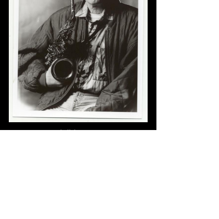
Fotograaf Frans Schellekens
7
knipsels