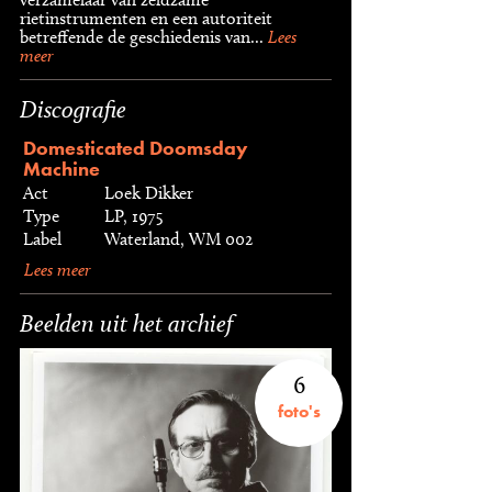
rietinstrumenten en een autoriteit
betreffende de geschiedenis van...
Lees
meer
Discografie
Domesticated Doomsday
Machine
Act
Loek Dikker
Type
LP, 1975
Label
Waterland, WM 002
Lees meer
Beelden uit het archief
6
foto's