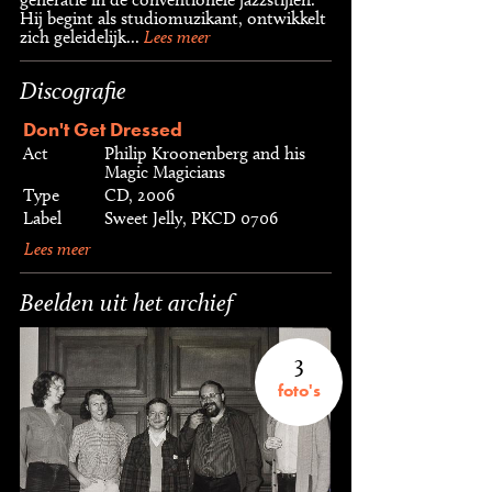
Hij begint als studiomuzikant, ontwikkelt
zich geleidelijk...
Lees meer
Discografie
Don't Get Dressed
Act
Philip Kroonenberg and his
Magic Magicians
Type
CD, 2006
Label
Sweet Jelly, PKCD 0706
Lees meer
Beelden uit het archief
3
foto's