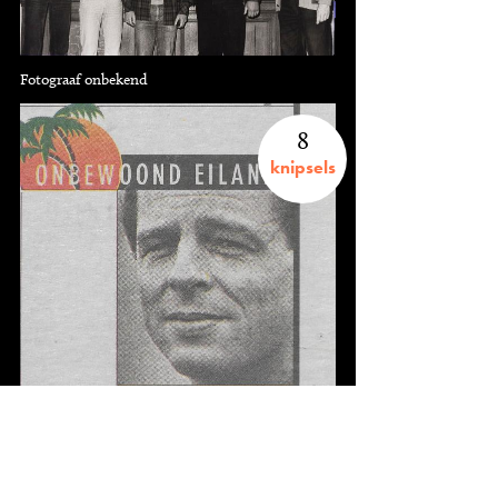
Fotograaf onbekend
8
knipsels