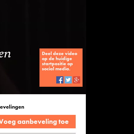
en
Deel deze video
op de huidige
startpositie op
social media.
evelingen
 Voeg aanbeveling toe