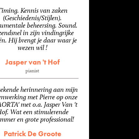
Timing. Kennis van zaken
(Geschiedenis/Stijlen).
rumentale beheersing. Sound.
endsnel in zijn vindingrijke
ën. Hij brengt je daar waar je
wezen wil !
Jasper van 't Hof
pianist
tekende herinnering aan mijn
nwerking met Pierre op onze
AORTA' met o.a. Jasper Van 't
of. Wat een stimulerende
mmer en grote professional!
Patrick De Groote