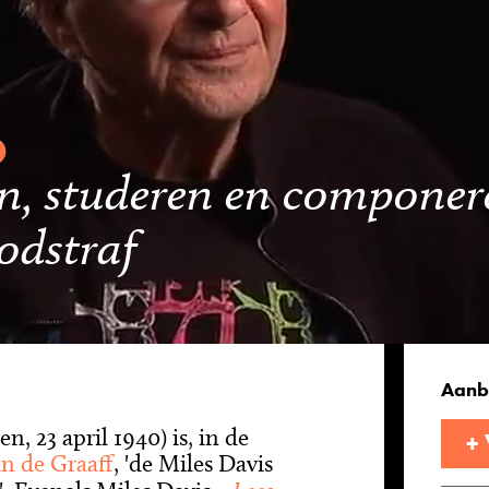
en, studeren en componer
odstraf
Aanb
, 23 april 1940) is, in de
+
n de Graaff
, 'de Miles Davis