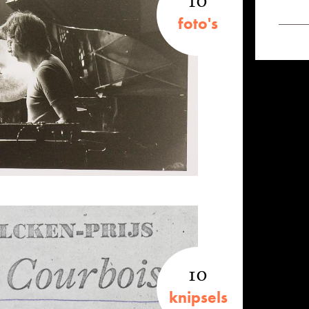
10
foto's
10
knipsels