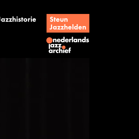
Jazzhistorie
Steun
Jazzhelden