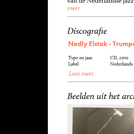
van de Nederlandse jazz'
meer
Discografie
Nedly Elstak - Trump
Type en jaar
CD, 2001
Label
Nederlands 
Lees meer
Beelden uit het arc