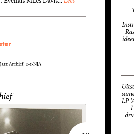
. Evenals Miles Davis...
Lees
Inst
Raz
idee
eter
Jazz Archief, 2-1-NJA
Uits
same
hief
LP '
H
dru