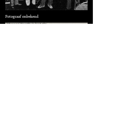
Fotograaf onbekend
10
knipsels
24-1-1989, Trouw (Kees Polling)
Bedankt
Deze pagina is mede mogelijk gemaakt met de
bijdragen van De Volkskrant, Het Parool, NRC
Handelsblad, Peter Raijmond, Trouw & Vrij
Nederland.