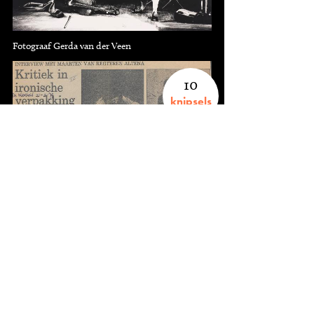
Fotograaf Gerda van der Veen
10
knipsels
21-2-1979, De Waarheid (Johan Middendorp)
Bedankt
Deze pagina is mede mogelijk gemaakt met de