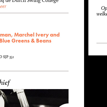
 bij de Dutch Swing College
eer
Op
welk
man, Marchel Ivery and
- Blue Greens & Beans
D SJP 351
hief