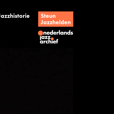
Jazzhistorie
Steun
Jazzhelden