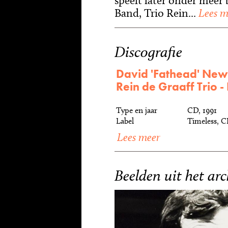
speelt later onder meer
Band, Trio Rein...
Lees m
Discografie
David 'Fathead' New
Rein de Graaff Trio 
Type en jaar
CD, 1991
Label
Timeless, C
Lees meer
Beelden uit het arc