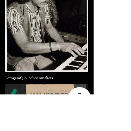
Fotograaf J.A. Schoenmakers
7
knipsels