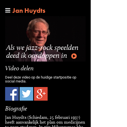
Jan Huydts
Als we jazz-rock speelden
deed ik oordoppen in
Video delen
Deel deze video op de huidige startpositie op
social media.
Biografie
Jan Huydts (Schiedam, 25 februari 1937)
heeft aanvankelijk het plan om medicijnen
te gaan studeren. In zijn Hilversumse hbs-