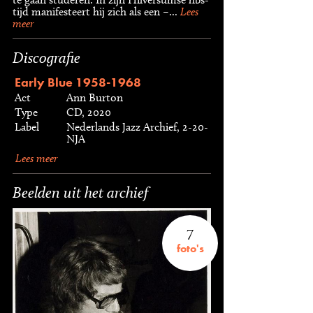
tijd manifesteert hij zich als een –...
Lees
meer
Discografie
Early Blue 1958-1968
Act
Ann Burton
Type
CD, 2020
Label
Nederlands Jazz Archief, 2-20-
NJA
Lees meer
Beelden uit het archief
7
foto's