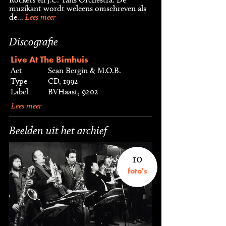
muzikant wordt weleens omschreven als
de...
Lees meer
Discografie
Live At The Bimhuis
Act
Sean Bergin & M.O.B.
Type
CD, 1992
Label
BVHaast, 9202
Lees meer
Beelden uit het archief
10
foto's