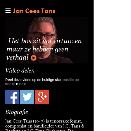
Jan Cees Tans
Het bos zit vol virtuozen
maar ze hebben geen
verhaal
Video delen
Deel deze video op de huidige startpositie op
social media.
Biografie
Jan Cees Tans (1947) is tenorsaxofonist,
componist en bandleider van J.C. Tans &
Rockets en J.C. Tans Orchestra. De