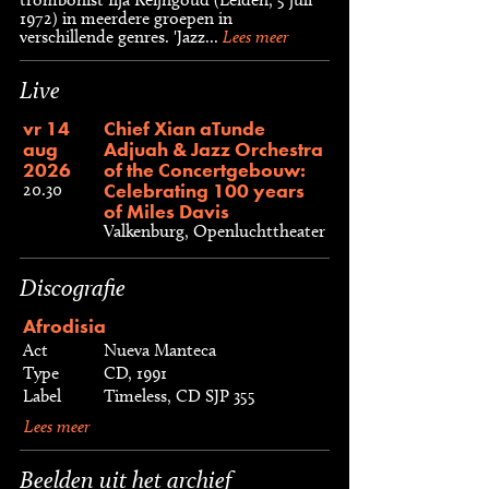
1972) in meerdere groepen in
verschillende genres. 'Jazz...
Lees meer
Live
vr 14
Chief Xian aTunde
aug
Adjuah & Jazz Orchestra
2026
of the Concertgebouw:
Celebrating 100 years
20.30
of Miles Davis
Valkenburg, Openluchttheater
Discografie
Afrodisia
Act
Nueva Manteca
Type
CD, 1991
Label
Timeless, CD SJP 355
Lees meer
Beelden uit het archief