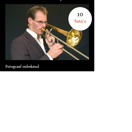
10
foto's
Fotograaf onbekend
8
knipsels