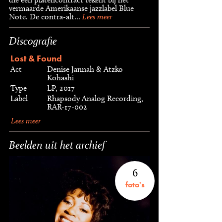
vermaarde Amerikaanse jazzlabel Blue
Note. De contra-alt...
Lees meer
Discografie
Lost & Found
Act
Denise Jannah & Atzko
Kohashi
Type
LP, 2017
Label
Rhapsody Analog Recording,
RAR-17-002
Lees meer
Beelden uit het archief
6
foto's