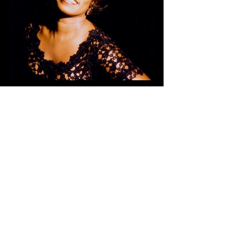
Fotograaf onbekend
10
knipsels
7-10-1996, NRC Handelsblad (Frans van
Leeuwen)