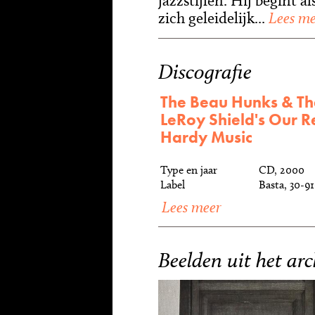
jazzstijlen. Hij begint 
zich geleidelijk...
Lees me
Discografie
The Beau Hunks & Th
LeRoy Shield's Our Re
Hardy Music
Type en jaar
CD, 2000
Label
Basta, 30-9
Lees meer
Beelden uit het arc