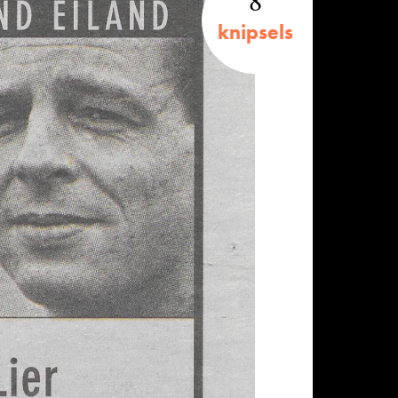
8
knipsels