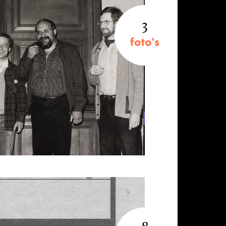
3
foto's