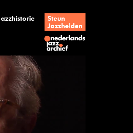
Jazzhistorie
Steun
Jazzhelden