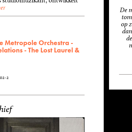
als studiomuzikant, ontwikkelt
er
De m
tome
op z
dan
de
e Metropole Orchestra -
m
lations - The Lost Laurel &
102-2
hief