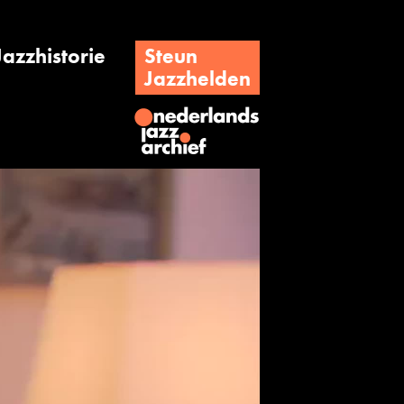
Jazzhistorie
Steun
Jazzhelden