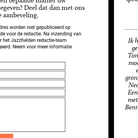
een bepaalde manier uw
gegeven? Deel dat dan met ons
e aanbeveling.
res worden niet gepubliceerd op
nde voor de redactie. Na inzending van
Ik 
r het Jazzhelden redactie-team
geerd. Neem voor meer informatie
ge
Ton
mod
gron
Ned
Een
met
Benn