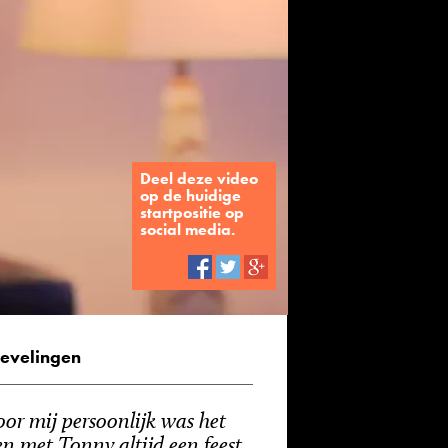
Deel deze video
op de huidige
startpositie op
social media.
evelingen
oor mij persoonlijk was het
en met Tonny altijd een feest.