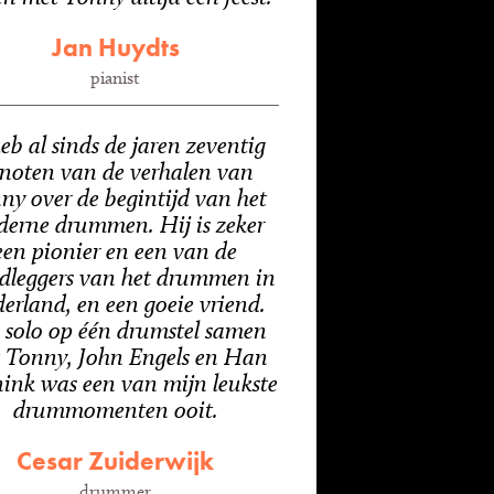
Jan Huydts
pianist
heb al sinds de jaren zeventig
noten van de verhalen van
ny over de begintijd van het
erne drummen. Hij is zeker
een pionier en een van de
dleggers van het drummen in
erland, en een goeie vriend.
 solo op één drumstel samen
 Tonny, John Engels en Han
ink was een van mijn leukste
drummomenten ooit.
Cesar Zuiderwijk
drummer