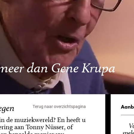
 meer dan Gene Krupa
egen
Aanb
Terug naar overzichtspagina
 in de muziekwereld? En heeft u
V
ering aan Tonny Nüsser, of
spel