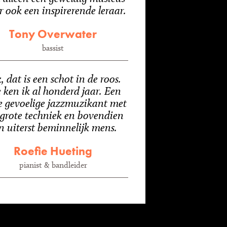
 ook een inspirerende leraar.
Tony Overwater
bassist
, dat is een schot in de roos.
 ken ik al honderd jaar. Een
e gevoelige jazzmuzikant met
 grote techniek en bovendien
n uiterst beminnelijk mens.
Roefie Hueting
pianist & bandleider