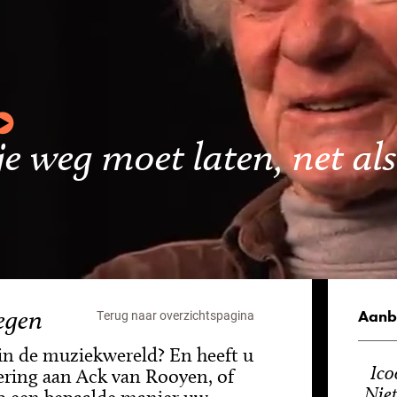
 je weg moet laten, net als
egen
Aanb
Terug naar overzichtspagina
 in de muziekwereld? En heeft u
Ico
ering aan Ack van Rooyen, of
Niet