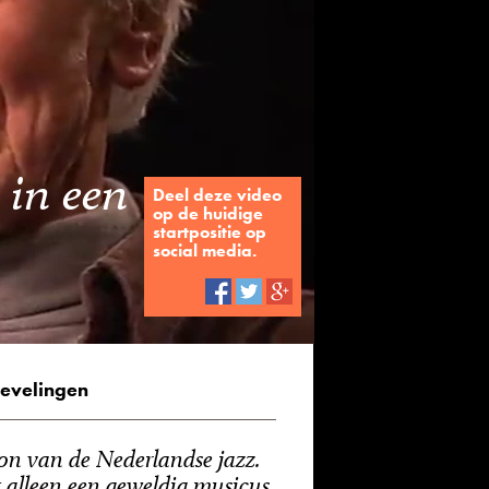
 in een
Deel deze video
op de huidige
startpositie op
social media.
evelingen
on van de Nederlandse jazz.
 alleen een geweldig musicus