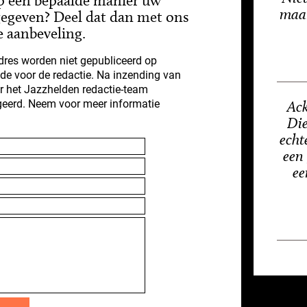
p een bepaalde manier uw
maar
gegeven? Deel dat dan met ons
e aanbeveling.
res worden niet gepubliceerd op
nde voor de redactie. Na inzending van
r het Jazzhelden redactie-team
geerd. Neem voor meer informatie
Ack
Die
echt
een
ee