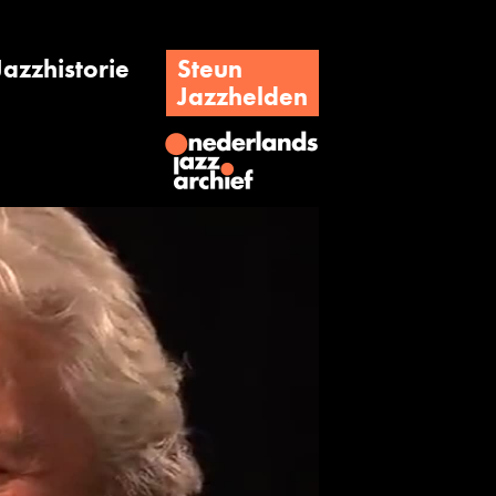
Jazzhistorie
Steun
Jazzhelden