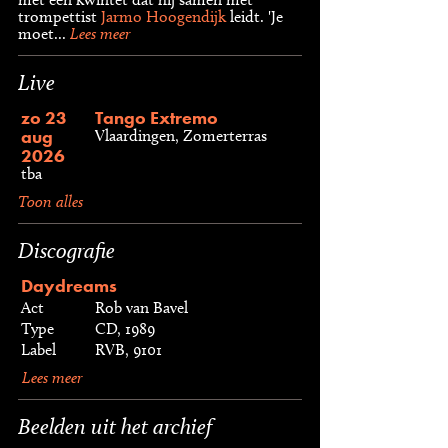
trompettist
Jarmo Hoogendijk
leidt. 'Je
moet...
Lees meer
Live
zo 23
Tango Extremo
aug
Vlaardingen, Zomerterras
2026
tba
Toon alles
Discografie
Daydreams
Act
Rob van Bavel
Type
CD, 1989
Label
RVB, 9101
Lees meer
Beelden uit het archief