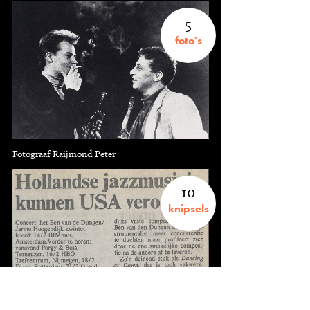
5
foto's
Fotograaf Raijmond Peter
10
knipsels