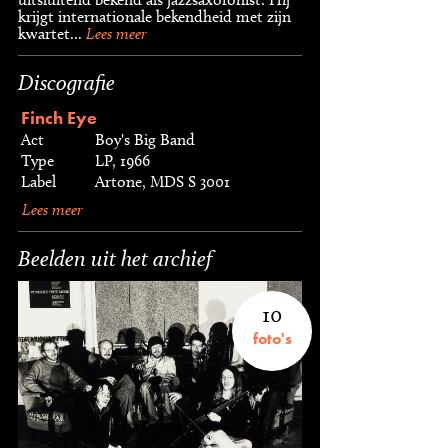
krijgt internationale bekendheid met zijn
kwartet...
Lees meer
Discografie
Finch Eye
Act
Boy's Big Band
Type
LP, 1966
Label
Artone, MDS S 3001
Lees meer
Beelden uit het archief
10
foto's