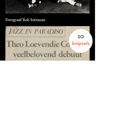
Fotograaf Rob Soteman
10
knipsels