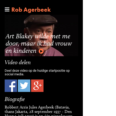
Rob Agerbeek
Art Blakey wilde met me
door, maar ik had vrouw
en kinderen
Video delen
Deel deze video op de huidige startpositie op
social media.
Biografie
Robbert Arris Jules Agerbeek (Batavia,
thans Jakarta, 28 september 1937 - Den
Haag 5-juli 2023) is op één pianoles van