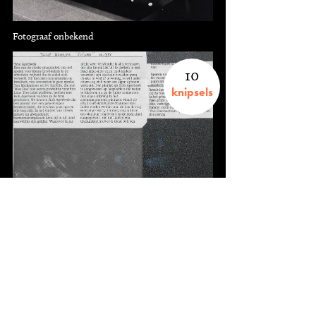
Fotograaf onbekend
10
knipsels