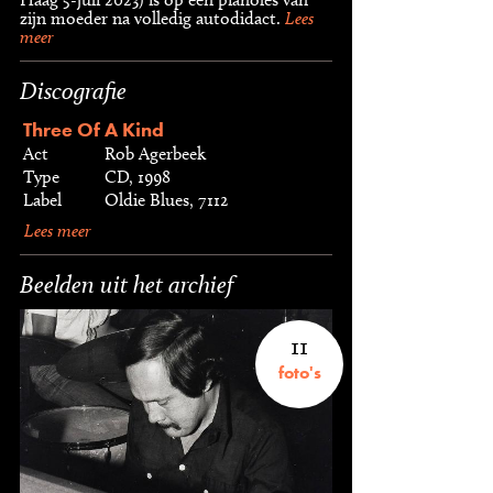
zijn moeder na volledig autodidact.
Lees
meer
Discografie
Three Of A Kind
Act
Rob Agerbeek
Type
CD, 1998
Label
Oldie Blues, 7112
Lees meer
Beelden uit het archief
11
foto's