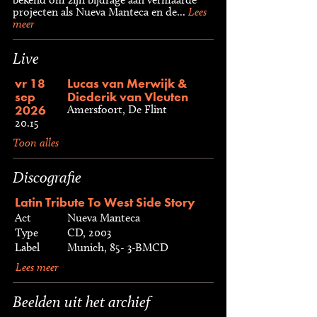
projecten als Nueva Manteca en de...
Lees
meer
Live
vr 18
Lucas van Merwijk &
sep
Diederik van Vleuten
2026
Amersfoort, De Flint
20.15
Toon alles
Discografie
Latin Tribute To West Side Story
Act
Nueva Manteca
Type
CD, 2003
Label
Munich, 85- 3-BMCD
Lees meer
Beelden uit het archief