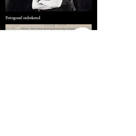
Fotograaf onbekend
10
knipsels
20-12-1993, NRC Handelsblad (Frans van
Leeuwen)
Bedankt
Deze pagina is mede mogelijk gemaakt met de
bijdragen van Dagblad van het Noorden, De Stem,
De Volkskrant, Ernest Potters, Haagsche Courant,
Het Stadsblad, NRC Handelsblad, Trouw & Vrij