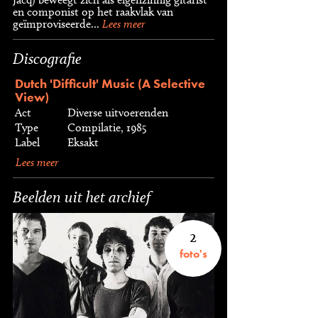
en componist op het raakvlak van
geïmproviseerde...
Lees meer
Discografie
Dutch 'Difficult' Music (A Selective
View)
Act
Diverse uitvoerenden
Type
Compilatie, 1985
Label
Eksakt
Lees meer
Beelden uit het archief
2
foto's