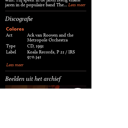
jaren in de populaire band The...
Lees meer
Discografie
Colores
Act
Ack van Rooyen and the
Metropole Orchestra
Type
CD, 1991
Label
Koala Records, P 21 / IRS
970.341
Lees meer
Beelden uit het archief
10
foto's