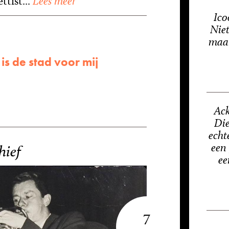
tist...
Lees meer
Ico
Niet
maar
s de stad voor mij
Ack
Die
echt
een
hief
ee
7