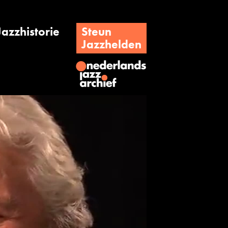
Jazzhistorie
Steun
Jazzhelden