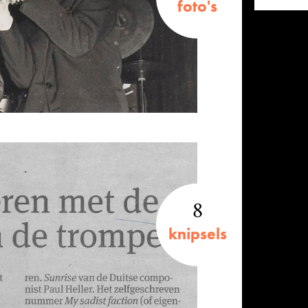
foto's
8
knipsels