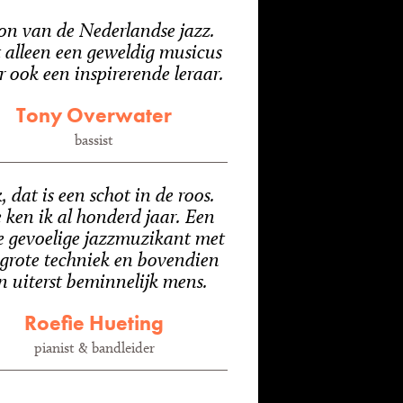
on van de Nederlandse jazz.
 alleen een geweldig musicus
 ook een inspirerende leraar.
Tony Overwater
bassist
, dat is een schot in de roos.
 ken ik al honderd jaar. Een
e gevoelige jazzmuzikant met
 grote techniek en bovendien
n uiterst beminnelijk mens.
Roefie Hueting
pianist & bandleider