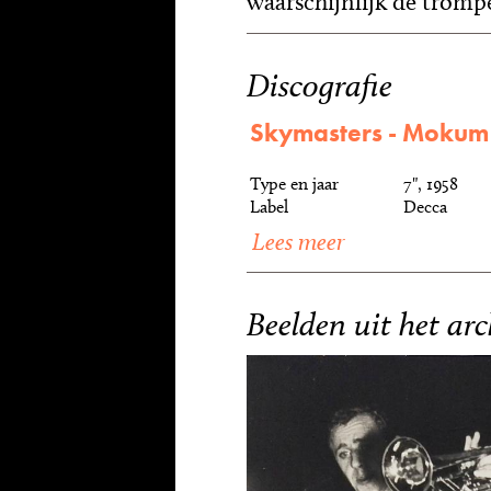
waarschijnlijk de trompet
Discografie
Skymasters - Mokum i
Type en jaar
7", 1958
Label
Decca
Lees meer
Beelden uit het arc