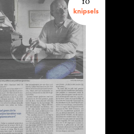
10
knipsels