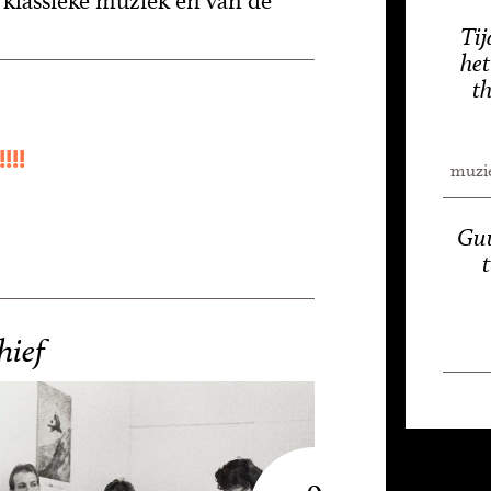
 klassieke muziek en van de
Tij
het
t
!!!
muzie
Guu
hief
9