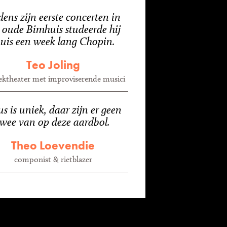
dens zijn eerste concerten in
 oude Bimhuis studeerde hij
huis een week lang Chopin.
Teo Joling
ktheater met improviserende musici
s is uniek, daar zijn er geen
twee van op deze aardbol.
Theo Loevendie
componist & rietblazer