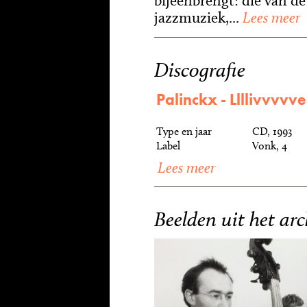
bijeenbrengt: die van de
jazzmuziek,...
Lees meer
Discografie
Palinckx - Llllivvvvve!
Type en jaar
CD, 1993
Label
Vonk, 4
Lees meer
Beelden uit het arc