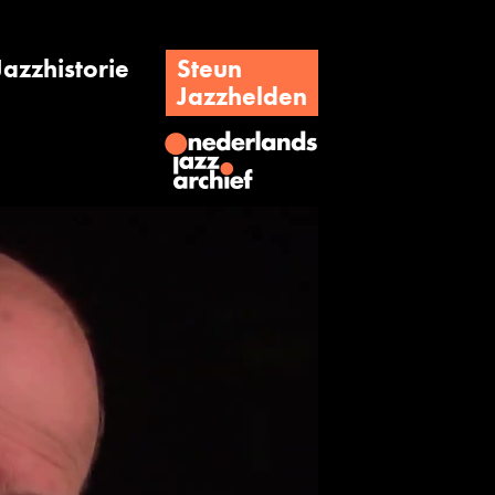
Jazzhistorie
Steun
Jazzhelden