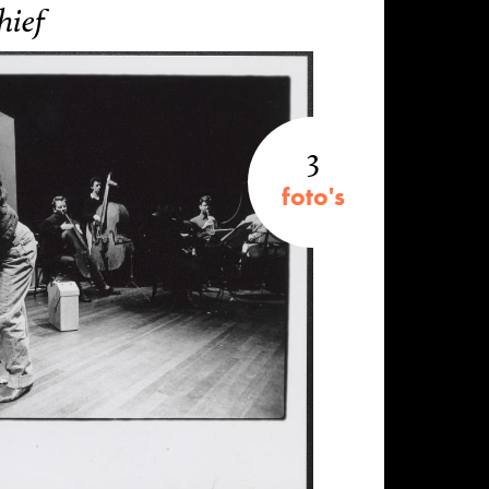
hief
3
foto's