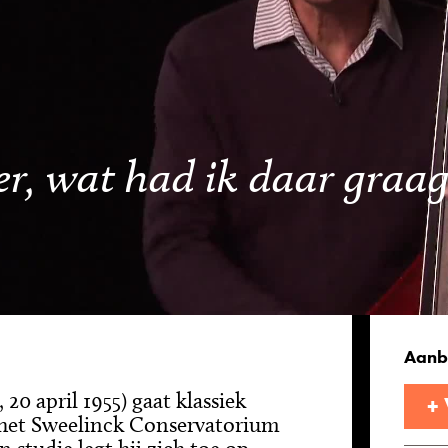
er, wat had ik daar graa
Aanb
20 april 1955) gaat klassiek
+
 het Sweelinck Conservatorium