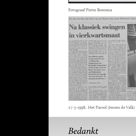
Fotograaf Pieter Boersma
27-3-1998, Het Parool (Jeroen de Valk)
Bedankt