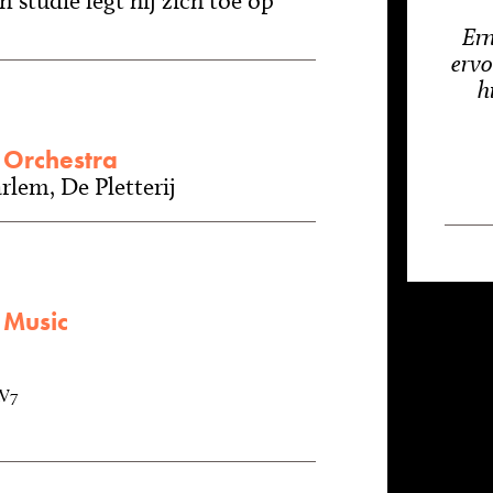
 studie legt hij zich toe op
Ern
ervo
h
 Orchestra
rlem, De Pletterij
 Music
AV7