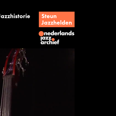
Jazzhistorie
Steun
Jazzhelden