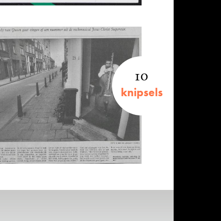
10
knipsels