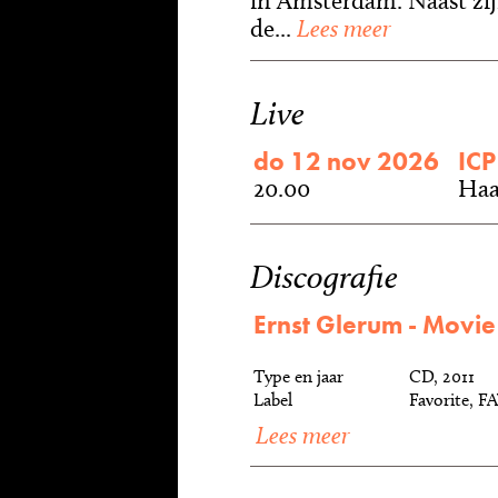
in Amsterdam. Naast zijn
de...
Lees meer
Live
do 12 nov 2026
ICP
20.00
Haa
Discografie
Ernst Glerum - Movie
Type en jaar
CD, 2011
Label
Favorite, F
Lees meer