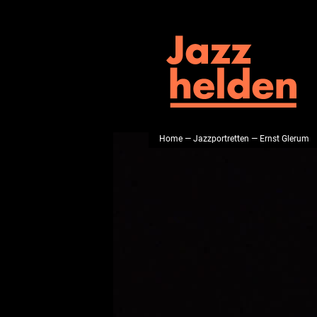
Home
—
Jazzportretten
— Ernst Glerum