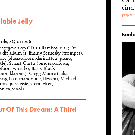
eind 
meer
lable Jelly
Beeld
ords, SQ 011006
uitgegeven op CD als Ramboy # 14; De
p dit album is: Jimmy Sernesky (trompet),
re (altsaxofoon, klarinetten, piano,
tle), Stuart Curtis (tenorsaxofoon,
foon, whistle), Barry Block
oon, klarinet), Gregg Moore (tuba,
asgitaar, mandoline, flessen), Michael
ms, percussie, stem, citer,
ica, viool)
ut Of This Dream: A Third