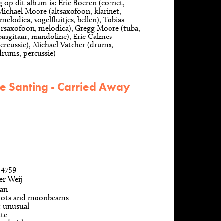
 op dit album is: Eric Boeren (cornet,
Michael Moore (altsaxofoon, klarinet,
 melodica, vogelfluitjes, bellen), Tobias
orsaxofoon, melodica), Gregg Moore (tuba,
asgitaar, mandoline), Eric Calmes
percussie), Michael Vatcher (drums,
drums, percussie)
e Santing - Carried Away
-4759
er Weij
man
dots and moonbeams
ot unusual
ite