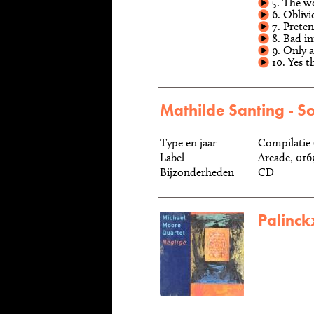
5. The wo
6. Oblivi
7. Preten
8. Bad in
9. Only 
10. Yes t
Mathilde Santing - S
Type en jaar
Compilatie 
Label
Arcade, 016
Bijzonderheden
CD
Palinckx