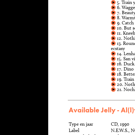
5. Train 
6. Wagge
7. Beaut
8. Warmt
9. Catch
10. But 
11. Knee
12. Nothi
13. Roun
ecstasy
14. Lenh
15. San v
16. Duck
17. Dino
18. Bette
19. Train
20. Nothi
21. Noch
Available Jelly - Al(
Type en jaar
CD, 1990
Label
N.E.W.S., 