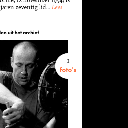
jaren zeventig lid...
Lees
en uit het archief
1
foto's