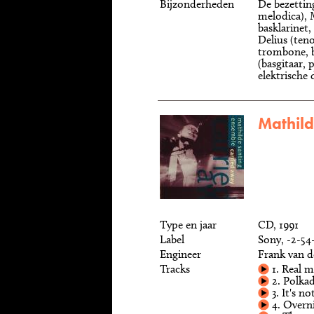
Bijzonderheden
De bezetting
melodica), 
basklarinet,
Delius (ten
trombone, b
(basgitaar, 
elektrische 
Mathild
Type en jaar
CD, 1991
Label
Sony, -2-54
Engineer
Frank van d
Tracks
1. Real 
2. Polka
3. It's n
4. Overn