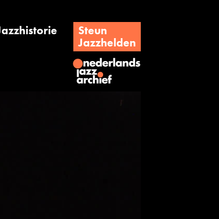
Jazzhistorie
Steun
Jazzhelden