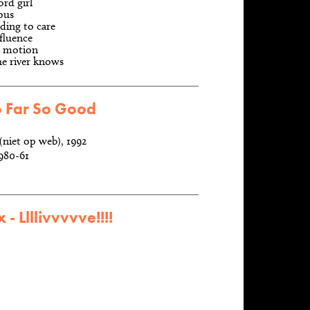
rd girl
ous
ding to care
fluence
a motion
he river knows
o Far So Good
(niet op web), 1992
980-61
 - Llllivvvvve!!!!