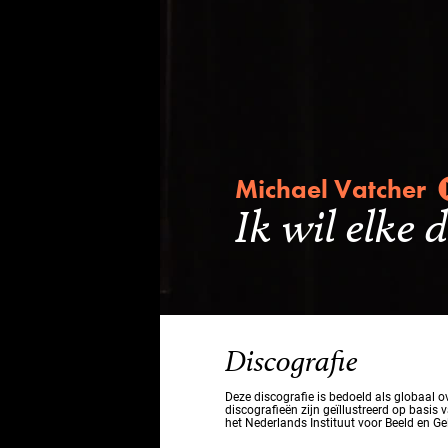
Michael Vatcher
Ik wil elke
Discografie
Deze discografie is bedoeld als globaal 
discografieën zijn geïllustreerd op basis 
het Nederlands Instituut voor Beeld en Ge