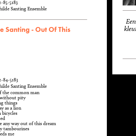
2-85-5183
hilde Santing Ensemble
Een
kleu
e Santing - Out Of This
2-84-5183
hilde Santing Ensemble
of the common man
without pity
ng things
y as a lion
 bicycles
ted
re any way out of this dream
y tambourines
eeds me