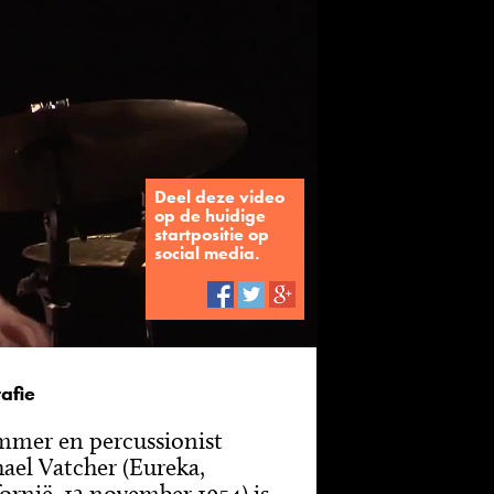
Deel deze video
op de huidige
startpositie op
social media.
afie
mer en percussionist
ael Vatcher (Eureka,
fornië, 12 november 1954) is