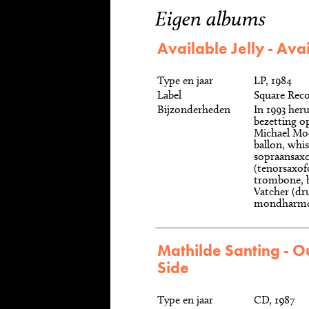
Eigen albums
Available Jelly - Avai
Type en jaar
LP, 1984
Label
Square Rec
Bijzonderheden
In 1993 her
bezetting o
Michael Moo
ballon, whis
sopraansaxo
(tenorsaxof
trombone, b
Vatcher (dru
mondharmon
Mathilde Santing - O
Side
Type en jaar
CD, 1987