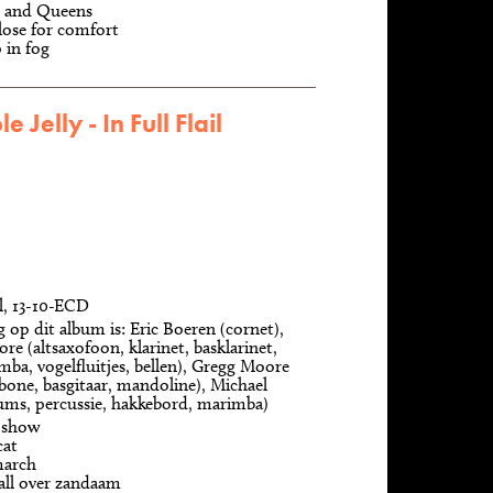
s and Queens
lose for comfort
 in fog
e Jelly - In Full Flail
l, 13-10-ECD
 op dit album is: Eric Boeren (cornet),
e (altsaxofoon, klarinet, basklarinet,
mba, vogelfluitjes, bellen), Gregg Moore
bone, basgitaar, mandoline), Michael
ums, percussie, hakkebord, marimba)
 show
cat
march
fall over zandaam