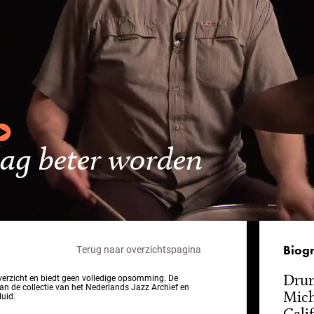
 dag beter worden
Biogr
Terug naar overzichtspagina
Drum
overzicht en biedt geen volledige opsomming. De
van de collectie van het Nederlands Jazz Archief en
Mich
luid.
Cali