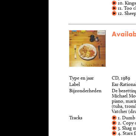
10. King
11. Too c
12. Sheep
Availabl
Type en jaar
CD, 1989
Label
Ear-Rationa
Bijzonderheden
De bezetting
Michael Moor
piano, mari
(tuba, trom
Vatcher (dr
Tracks
1. Dumb
2. Copy 
3. Shag 
4. Stars 