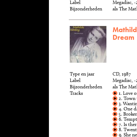
Label
Megadisc, -
Bijzonderheden
als The Mat
Mathild
Dream
Type en jaar
CD, 1987
Label
Megadisc, -
Bijzonderheden
als The Mat
Tracks
1. Love 
2. Town 
3. Wanti
4. One da
5. Broken
6. Temp
7. Is the
8. Twent
9. She n