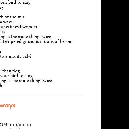
your bird to sing
ry
y
h of the sun
 a wave
sometimes I wonder
bus
ng is the same thing twice
d tempered gracious moons of heroic
a
ito a monte calvi
r than flog
 your bird to sing
ng is the same thing twice
hi
l)ways
NOM 0110/01000