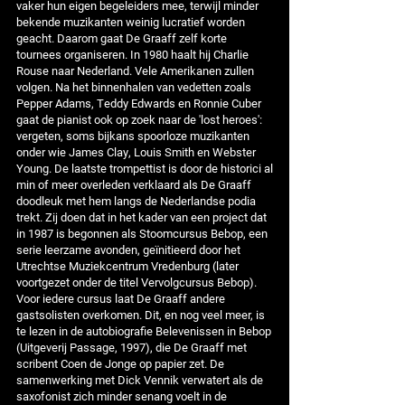
vaker hun eigen begeleiders mee, terwijl minder
bekende muzikanten weinig lucratief worden
geacht. Daarom gaat De Graaff zelf korte
tournees organiseren. In 1980 haalt hij Charlie
Rouse naar Nederland. Vele Amerikanen zullen
volgen. Na het binnenhalen van vedetten zoals
Pepper Adams, Teddy Edwards en Ronnie Cuber
gaat de pianist ook op zoek naar de 'lost heroes':
vergeten, soms bijkans spoorloze muzikanten
onder wie James Clay, Louis Smith en Webster
Young. De laatste trompettist is door de historici al
min of meer overleden verklaard als De Graaff
doodleuk met hem langs de Nederlandse podia
trekt. Zij doen dat in het kader van een project dat
in 1987 is begonnen als Stoomcursus Bebop, een
serie leerzame avonden, geïnitieerd door het
Utrechtse Muziekcentrum Vredenburg (later
voortgezet onder de titel Vervolgcursus Bebop).
Voor iedere cursus laat De Graaff andere
gastsolisten overkomen. Dit, en nog veel meer, is
te lezen in de autobiografie Belevenissen in Bebop
(Uitgeverij Passage, 1997), die De Graaff met
scribent Coen de Jonge op papier zet. De
samenwerking met Dick Vennik verwatert als de
saxofonist zich minder senang voelt in de