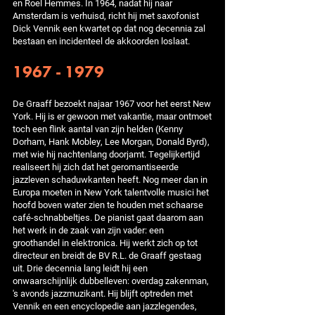
en Roel Hemmes. In 1964, nadat hij naar
Amsterdam is verhuisd, richt hij met saxofonist
Dick Vennik een kwartet op dat nog decennia zal
bestaan en incidenteel de akkoorden loslaat.
1967 - 1979
De Graaff bezoekt najaar 1967 voor het eerst New
York. Hij is er gewoon met vakantie, maar ontmoet
toch een flink aantal van zijn helden (Kenny
Dorham, Hank Mobley, Lee Morgan, Donald Byrd),
met wie hij nachtenlang doorjamt. Tegelijkertijd
realiseert hij zich dat het geromantiseerde
jazzleven schaduwkanten heeft. Nog meer dan in
Europa moeten in New York talentvolle musici het
hoofd boven water zien te houden met schaarse
café-schnabbeltjes. De pianist gaat daarom aan
het werk in de zaak van zijn vader: een
groothandel in elektronica. Hij werkt zich op tot
directeur en breidt de BV R.L. de Graaff gestaag
uit. Drie decennia lang leidt hij een
onwaarschijnlijk dubbelleven: overdag zakenman,
's avonds jazzmuzikant. Hij blijft optreden met
Vennik en een encyclopedie aan jazzlegendes,