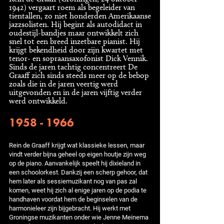
1942) vergaart roem als begeleider van
tientallen, zo niet honderden Amerikaanse
jazzsolisten. Hij begint als autodidact in
oudestijl-bandjes maar ontwikkelt zich
snel tot een breed inzetbare pianist. Hij
krijgt bekendheid door zijn kwartet met
tenor- en sopraansaxofonist Dick Vennik.
Sinds de jaren tachtig concentreert De
Graaff zich sinds steeds meer op de bebop
zoals die in de jaren veertig werd
uitgevonden en in de jaren vijftig verder
werd ontwikkeld.
1958 - 1966
Rein de Graaff krijgt wat klassieke lessen, maar
vindt verder bijna geheel op eigen houtje zijn weg
op de piano. Aanvankelijk speelt hij dixieland in
een schoolorkest. Dankzij een scherp gehoor, dat
hem later als sessiemuzikant nog van pas zal
komen, weet hij zich al enige jaren op de podia te
handhaven voordat hem de beginselen van de
harmonieleer zijn bijgebracht. Hij werkt met
Groningse muzikanten onder wie Jenne Meinema