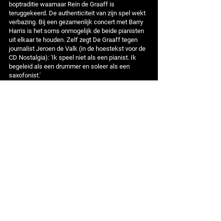
boptraditie waarnaar Rein de Graaff is
teruggekeerd. De authenticiteit van zijn spel wekt
verbazing. Bij een gezamenlijk concert met Barry
Harris is het soms onmogelijk de beide pianisten
uit elkaar te houden. Zelf zegt De Graaff tegen
journalist Jeroen de Valk (in de hoestekst voor de
CD Nostalgia): 'Ik speel niet als een pianist. Ik
begeleid als een drummer en soleer als een
saxofonist.'
2012
De pianist viert zijn zeventigste verjaardag in
november met een tournee en de uitgave van het
album Indian Summer. Grote jubileumconcerten
vinden plaats in de Oosterpoort te Groningen en
het Bimhuis te Amsterdam.
2013 - 2016
Rein de Graaff nodigt elk jaar buitenlandse
jazzmuzikanten uit voor optredens in Europa. Het
optreden op 8 maart 2013 met de Amerikaanse