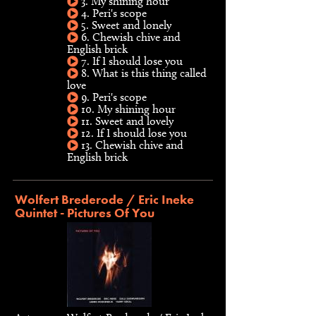
3. My shining hour
4. Peri's scope
5. Sweet and lonely
6. Chewish chive and
English brick
7. If I should lose you
8. What is this thing called
love
9. Peri's scope
10. My shining hour
11. Sweet and lovely
12. If I should lose you
13. Chewish chive and
English brick
Wolfert Brederode / Eric Ineke
Quintet - Pictures Of You