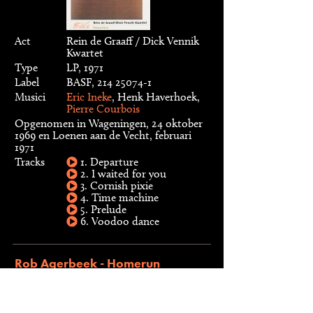
Act
Rein de Graaff / Dick Vennik
Kwartet
Type
LP, 1971
Label
BASF, 214 25074-1
Musici
Eric Ineke
, Henk Haverhoek,
Pierre Courbois
Opgenomen in Wageningen, 24 oktober
1969 en Loenen aan de Vecht, februari
1971
Tracks
1. Departure
2. I waited for you
3. Cornish pixie
4. Time machine
5. Prelude
6. Voodoo dance
Rob Agerbeek - Homerun