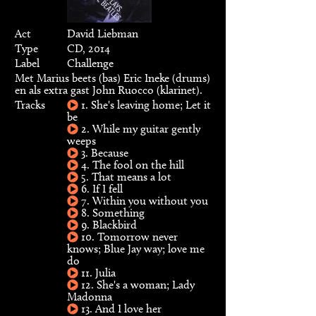
Act
David Liebman
Type
CD, 2014
Label
Challenge
Met Marius beets (bas) Eric Ineke (drums)
en als extra gast John Ruocco (klarinet).
Tracks
1. She's leaving home; Let it
be
2. While my guitar gently
weeps
3. Because
4. The fool on the hill
5. That means a lot
6. If I fell
7. Within you without you
8. Something
9. Blackbird
10. Tomorrow never
knows; Blue Jay way; love me
do
11. Julia
12. She's a woman; Lady
Madonna
13. And I love her