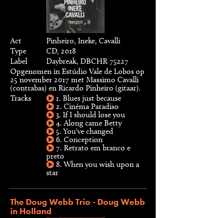
Act
Pinheiro, Ineke, Cavalli
Type
CD, 2018
Label
Daybreak, DBCHR 75227
Opgenomen in Estúdio Vale de Lobos op
25 november 2017 met Massimo Cavalli
(contrabas) en Ricardo Pinheiro (gitaar).
Tracks
1. Blues just because
2. Cinéma Paradiso
3. If I should lose you
4. Along came Betty
5. You've changed
6. Conception
7. Retrato em branco e
preto
8. When you wish upon a
star
The Doug Webb Trio - Doug Webb
in Holland