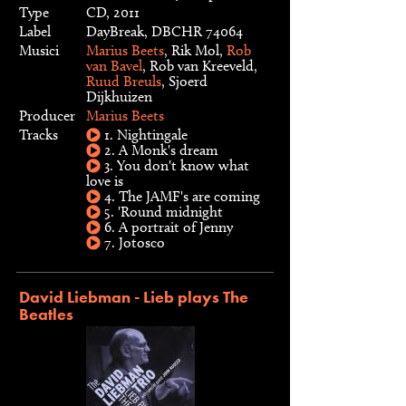
Type
CD, 2011
Label
DayBreak, DBCHR 74064
Musici
Marius Beets
, Rik Mol,
Rob
van Bavel
, Rob van Kreeveld,
Ruud Breuls
, Sjoerd
Dijkhuizen
Producer
Marius Beets
Tracks
1. Nightingale
2. A Monk's dream
3. You don't know what
love is
4. The JAMF's are coming
5. 'Round midnight
6. A portrait of Jenny
7. Jotosco
David Liebman - Lieb plays The
Beatles