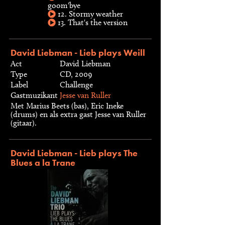
goom'bye
12. Stormy weather
13. That's the version
David Liebman - Lieb plays Weill
Act
David Liebman
Type
CD, 2009
Label
Challenge
Gastmuzikant
Jesse van Ruller
Met Marius Beets (bas), Eric Ineke
(drums) en als extra gast Jesse van Ruller
(gitaar).
David Liebman - Lieb plays The
Blues a la Trane