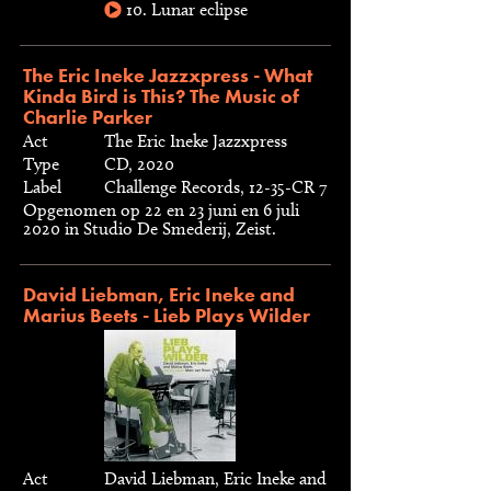
10. Lunar eclipse
The Eric Ineke Jazzxpress - What
Kinda Bird is This? The Music of
Charlie Parker
Act
The Eric Ineke Jazzxpress
Type
CD, 2020
Label
Challenge Records, 12-35-CR 7
Opgenomen op 22 en 23 juni en 6 juli
2020 in Studio De Smederij, Zeist.
David Liebman, Eric Ineke and
Marius Beets - Lieb Plays Wilder
Act
David Liebman, Eric Ineke and