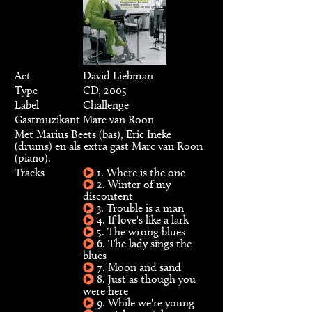
Act
David Liebman
Type
CD, 2005
Label
Challenge
Gastmuzikant
Marc van Roon
Met Marius Beets (bas), Eric Ineke
(drums) en als extra gast Marc van Roon
(piano).
Tracks
1. Where is the one
2. Winter of my
discontent
3. Trouble is a man
4. If love's like a lark
5. The wrong blues
6. The lady sings the
blues
7. Moon and sand
8. Just as though you
were here
9. While we're young