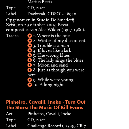
Marius Beets
Type
CD, 2021
Label
Daybreak, CDSOL-46940
Opgenomen in Studio De Smederij,
Zeist, op 29 oktober 2003. Bevat
composities van Alec Wilder (1907-1980).
Tracks
1. Where is the one
2. Winter of my discontent
3. Trouble is a man
4. If love's like a lark
5. The wrong blues
6. The lady sings the blues
7. Moon and sand
8. Just as though you were
here
9. While we're young
10. A long night
Pinheiro, Cavalli, Ineke - Turn Out
The Stars: The Music Of Bill Evans
Act
Pinheiro, Cavalli, Ineke
Type
CD, 2021
Label
Challenge Records, 23-35-CR 7