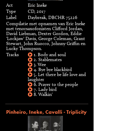
Act
Eric Ineke
Type
CD, 2017
Label
Daybreak, DBCHR 75226
Compilatie met opnamen van Eric Ineke
met tenorsaxofonisten Clifford Jordan,
David Liebman, Dexter Gordon, Eddie
'Lockjaw' Davis, George Coleman, Grant
Stewart, John Ruocco, Johnny Griffin en
Lucky Thompson.
Tracks
1. Body and soul
2. Stablemates
3. Wee
4. Bye bye blackbird
5. Let there be life love and
laughter
6. Prayer to the people
7. Lady bird
8. Walkin'
Pinheiro, Ineke, Cavalli - Triplicity