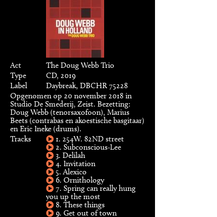
Act
The Doug Webb Trio
Type
CD, 2019
Label
Daybreak, DBCHR 75228
Opgenomen op 20 november 2018 in
Studio De Smederij, Zeist. Bezetting:
Doug Webb (tenorsaxofoon), Marius
Beets (contrabas en akoestische basgitaar)
en Eric Ineke (drums).
Tracks
1. 254W. 82ND street
2. Subconscious-Lee
3. Delilah
4. Invitation
5. Alexico
6. Ornithology
7. Spring can really hung
you up the most
8. These things
9. Get out of town