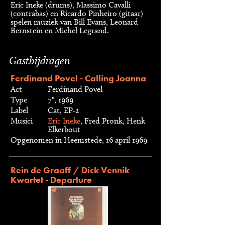
Eric Ineke (drums), Massimo Cavalli
(contrabas) en Ricardo Pinheiro (gitaar)
spelen muziek van Bill Evans, Leonard
Bernstein en Michel Legrand.
Gastbijdragen
Ferdinand Povel - Calling Joanna
Act
Ferdinand Povel
Type
7", 1969
Label
Cat, EP-2
Musici
Eric Ineke
, Fred Pronk, Henk
Elkerbout
Opgenomen in Heemstede, 16 april 1969
Rein de Graaff / Dick Vennik
Kwartet - Departure