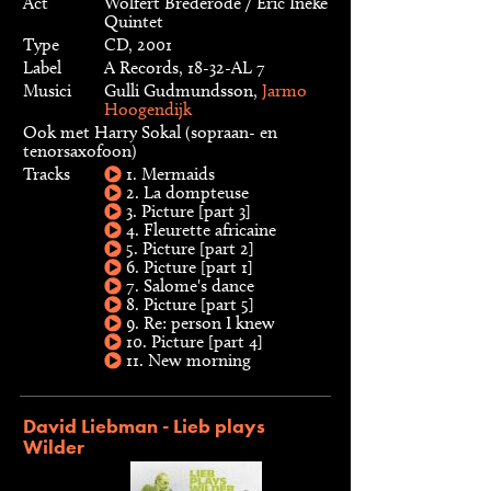
Act
Wolfert Brederode / Eric Ineke
Quintet
Type
CD, 2001
Label
A Records, 18-32-AL 7
Musici
Gulli Gudmundsson,
Jarmo
Hoogendijk
Ook met Harry Sokal (sopraan- en
tenorsaxofoon)
Tracks
1. Mermaids
2. La dompteuse
3. Picture [part 3]
4. Fleurette africaine
5. Picture [part 2]
6. Picture [part 1]
7. Salome's dance
8. Picture [part 5]
9. Re: person I knew
10. Picture [part 4]
11. New morning
David Liebman - Lieb plays
Wilder