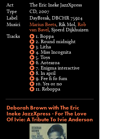
Act
The Eric Ineke JazzXpress
Type
CD, 2007
Label
DayBreak, DBCHR 75924
Musici
Marius Beets
, Rik Mol,
Rob
van Bavel
, Sjoerd Dijkhuizen
Tracks
1. Boppa
2. Round midnight
3. Litha
4. Miss Incognita
5. Toys
6. Aotearoa
7. Enigma interactive
8. In april
9. Fee fi fo fum
10. Yes or no
11. Reboppa
Deborah Brown with The Eric
Ineke JazzXpress - For The Love
Of Ivie: A Tribute To Ivie Anderson