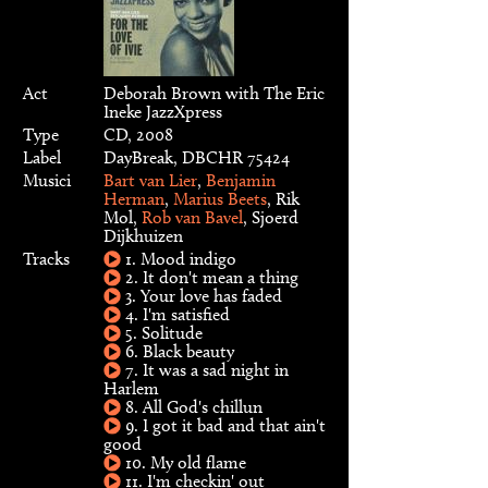
Act
Deborah Brown with The Eric
Ineke JazzXpress
Type
CD, 2008
Label
DayBreak, DBCHR 75424
Musici
Bart van Lier
,
Benjamin
Herman
,
Marius Beets
, Rik
Mol,
Rob van Bavel
, Sjoerd
Dijkhuizen
Tracks
1. Mood indigo
2. It don't mean a thing
3. Your love has faded
4. I'm satisfied
5. Solitude
6. Black beauty
7. It was a sad night in
Harlem
8. All God's chillun
9. I got it bad and that ain't
good
10. My old flame
11. I'm checkin' out