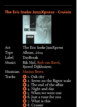
The Eric Ineke JazzXpress - Cruisin
Act
The Eric Ineke JazzXpress
Type
Album, 2014
Label
DayBreak
Musici
Rik Mol,
Rob van Bavel
,
Sjoerd Dijkhuizen
Musician
Marius Beets
Tracks
1. Oak city
2. Seven on the Rigter scale
3. The end of the affair
4. Night and day
5. When we were one
6. Just a tune for you
7. What is this
8. Cruisin'