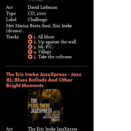
Act
David Liebman
Type
CD, 2010
Label
Challenge
Met Marius Beets (bas), Eric Ineke
(drums) .
Tracks
1. All blues
2. Up against the wall
3. Mr. P.C.
4. Village
5. Take the coltrane
The Eric Ineke JazzXpress - Jazz
XL: Blues Ballads And Other
Bright Moments
Act
The Eric Ineke JazzXpress