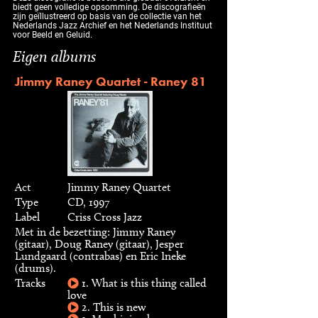
biedt geen volledige opsomming. De discografieën
zijn geïllustreerd op basis van de collectie van het
Nederlands Jazz Archief en het Nederlands Instituut
voor Beeld en Geluid.
Eigen albums
Jimmy Raney Quartet - Raney 81
Act
Jimmy Raney Quartet
Type
CD, 1997
Label
Criss Cross Jazz
Met in de bezetting: Jimmy Raney
(gitaar), Doug Raney (gitaar), Jesper
Lundgaard (contrabas) en Eric Ineke
(drums).
Tracks
1. What is this thing called
love
2. This is new