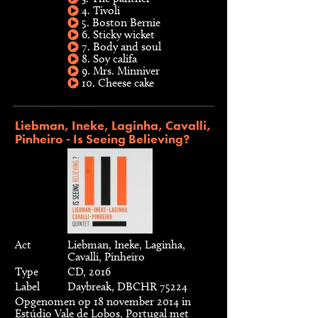
4. Tivoli
5. Boston Bernie
6. Sticky wicket
7. Body and soul
8. Soy califa
9. Mrs. Minniver
10. Cheese cake
Liebman, Ineke, Laginha, Cavalli,
Pinheiro - Is Seeing Believing?
Act
Liebman, Ineke, Laginha,
Cavalli, Pinheiro
Type
CD, 2016
Label
Daybreak, DBCHR 75224
Opgenomen op 18 november 2014 in
Estúdio Vale de Lobos, Portugal met