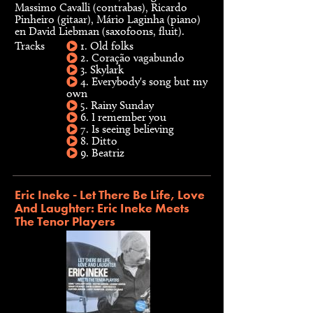
Massimo Cavalli (contrabas), Ricardo
Pinheiro (gitaar), Mário Laginha (piano)
en David Liebman (saxofoons, fluit).
Tracks
1. Old folks
2. Coração vagabundo
3. Skylark
4. Everybody's song but my
own
5. Rainy Sunday
6. I remember you
7. Is seeing believing
8. Ditto
9. Beatriz
Eric Ineke - Let There Be Life, Love
And Laughter: Eric Ineke Meets
The Tenor Players