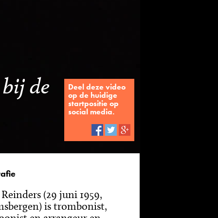
bij de
Deel deze video
op de huidige
startpositie op
social media.
afie
 Reinders (29 juni 1959,
sbergen) is trombonist,
onist en arrangeur en