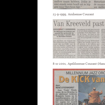
23-9-1999, Arnhemse Courant
8-11-2001, Apeldoornse Courant (Hans