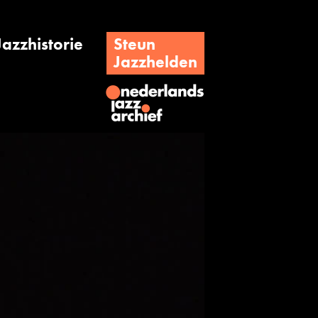
Jazzhistorie
Steun
Jazzhelden