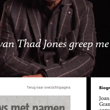
an Thad Jones greep me 
Biogr
Terug naar overzichtspagina
Joan
Gram
comp