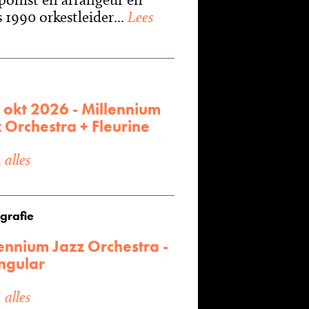
 1990 orkestleider...
Lees
 okt 2026 - Millennium
 Orchestra + Fleurine
alles
grafie
ennium Jazz Orchestra -
ngular
alles