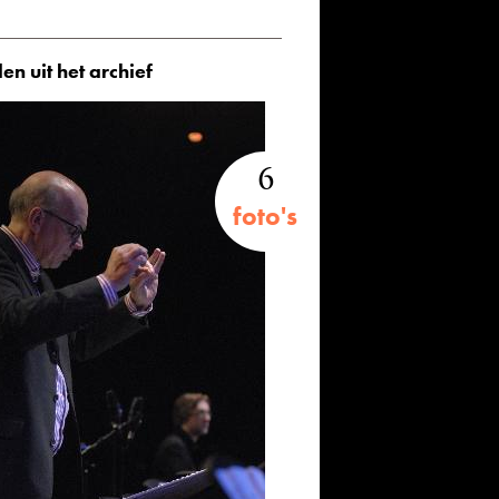
en uit het archief
6
foto's