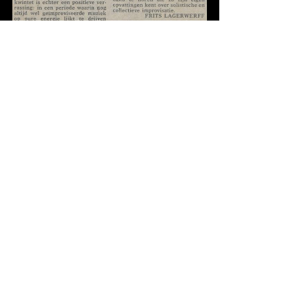
28-4-1979, Trouw (Frits Lagerwerff)
21-12-1999, De Volkskrant (Erik van den Berg)