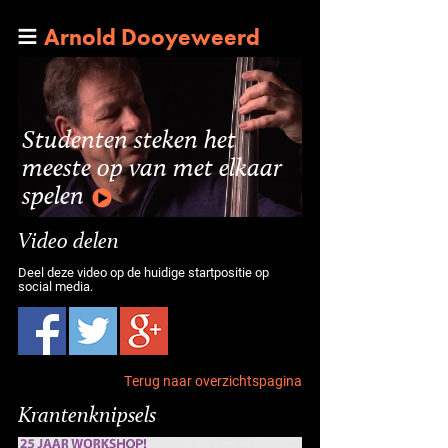
Arnold Dooyeweerd
Studenten steken het
meeste op van met elkaar
spelen
Video delen
Deel deze video op de huidige startpositie op
social media.
Terug naar overzichtspagina
Krantenknipsels