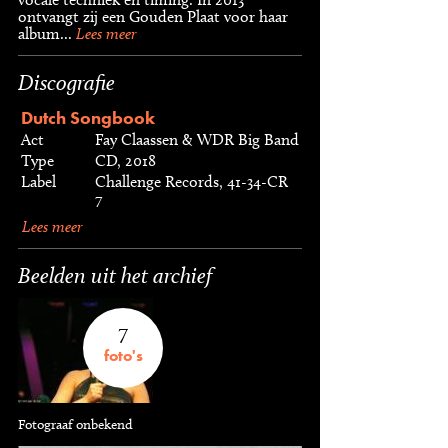
ontvangt zij een Gouden Plaat voor haar
album...
Lees meer
Discografie
Dutch Songbook
Act
Fay Claassen & WDR Big Band
Type
CD, 2018
Label
Challenge Records, 41-34-CR
7
Lees meer
Beelden uit het archief
7
foto's
Fotograaf onbekend