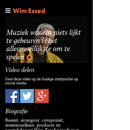
Wim Essed
Muziek waarin niets lijkt
te gebeuren is het
allermoeilijkste om te
spelen
Video delen
Deel deze video op de huidige startpositie op
social media.
Biografie
Bassist, arrangeur, componist,
sessiemuzikant, producer en
muziekdocent Wim Essed wisselt met