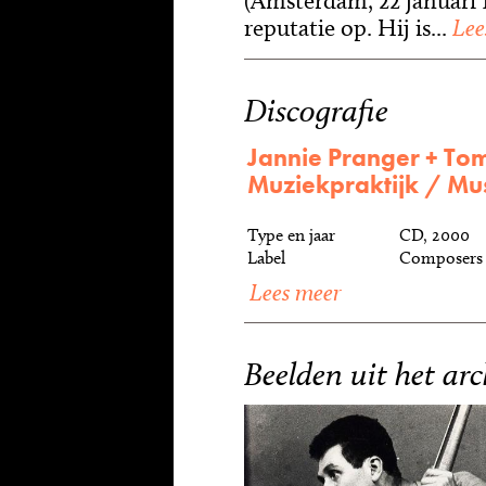
(Amsterdam, 22 januari 
reputatie op. Hij is...
Lee
Discografie
Jannie Pranger + T
Muziekpraktijk / Mus
Type en jaar
CD, 2000
Label
Composers 
Lees meer
Beelden uit het arc