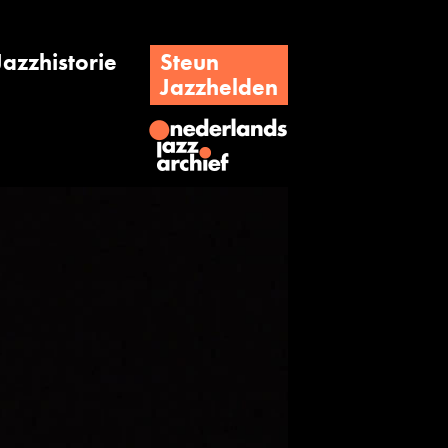
Jazzhistorie
Steun
Jazzhelden