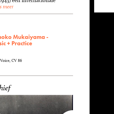
1943) een internationale
s meer
omoko Mukaiyama -
ic + Practice
Voice, CV 86
hief