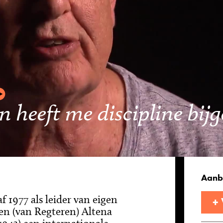
heeft me discipline bij
Aanb
f 1977 als leider van eigen
+
n (van Regteren) Altena