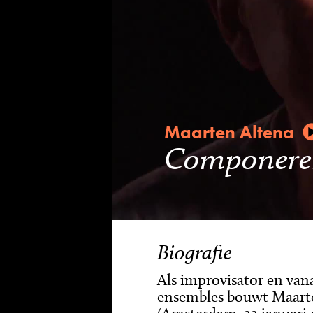
Maarten Altena
Componeren 
Biografie
Als improvisator en vana
ensembles bouwt Maarte