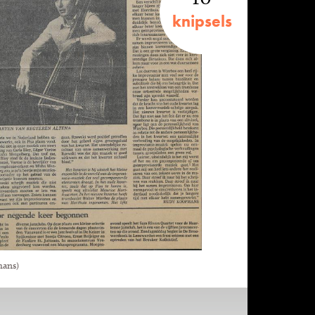
knipsels
mans)