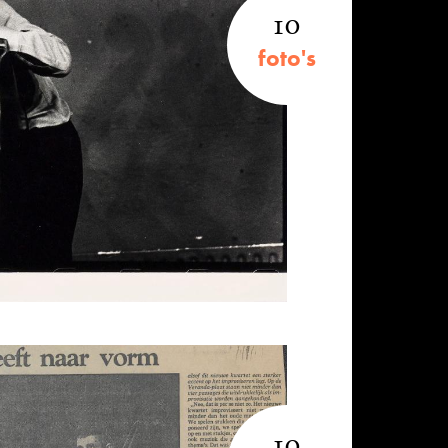
10
foto's
10