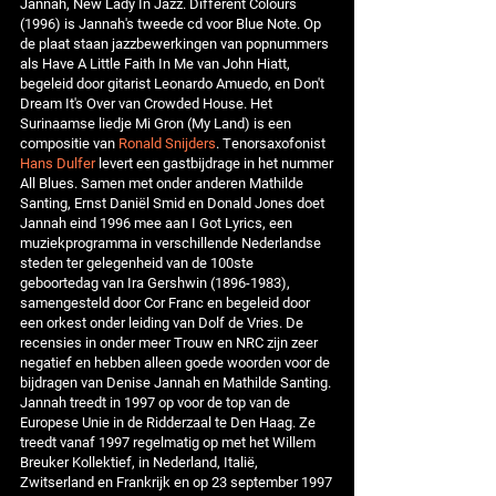
Jannah, New Lady In Jazz. Different Colours
(1996) is Jannah's tweede cd voor Blue Note. Op
de plaat staan jazzbewerkingen van popnummers
als Have A Little Faith In Me van John Hiatt,
begeleid door gitarist Leonardo Amuedo, en Don't
Dream It's Over van Crowded House. Het
Surinaamse liedje Mi Gron (My Land) is een
compositie van
Ronald Snijders
. Tenorsaxofonist
Hans Dulfer
levert een gastbijdrage in het nummer
All Blues. Samen met onder anderen Mathilde
Santing, Ernst Daniël Smid en Donald Jones doet
Jannah eind 1996 mee aan I Got Lyrics, een
muziekprogramma in verschillende Nederlandse
steden ter gelegenheid van de 100ste
geboortedag van Ira Gershwin (1896-1983),
samengesteld door Cor Franc en begeleid door
een orkest onder leiding van Dolf de Vries. De
recensies in onder meer Trouw en NRC zijn zeer
negatief en hebben alleen goede woorden voor de
bijdragen van Denise Jannah en Mathilde Santing.
Jannah treedt in 1997 op voor de top van de
Europese Unie in de Ridderzaal te Den Haag. Ze
treedt vanaf 1997 regelmatig op met het Willem
Breuker Kollektief, in Nederland, Italië,
Zwitserland en Frankrijk en op 23 september 1997