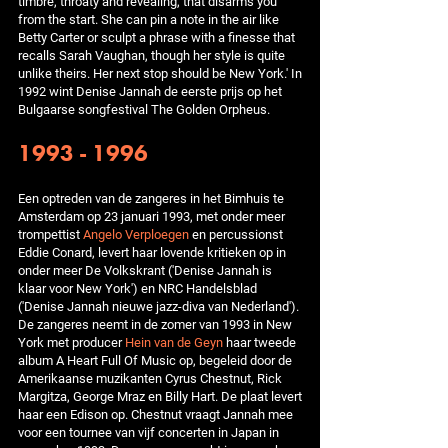
timbre, throaty and revealing, that disarms you
from the start. She can pin a note in the air like
Betty Carter or sculpt a phrase with a finesse that
recalls Sarah Vaughan, though her style is quite
unlike theirs. Her next stop should be New York.' In
1992 wint Denise Jannah de eerste prijs op het
Bulgaarse songfestival The Golden Orpheus.
1993 - 1996
Een optreden van de zangeres in het Bimhuis te
Amsterdam op 23 januari 1993, met onder meer
trompettist
Angelo Verploegen
en percussionst
Eddie Conard, levert haar lovende kritieken op in
onder meer De Volkskrant ('Denise Jannah is
klaar voor New York') en NRC Handelsblad
('Denise Jannah nieuwe jazz-diva van Nederland').
De zangeres neemt in de zomer van 1993 in New
York met producer
Hein van de Geyn
haar tweede
album A Heart Full Of Music op, begeleid door de
Amerikaanse muzikanten Cyrus Chestnut, Rick
Margitza, George Mraz en Billy Hart. De plaat levert
haar een Edison op. Chestnut vraagt Jannah mee
voor een tournee van vijf concerten in Japan in