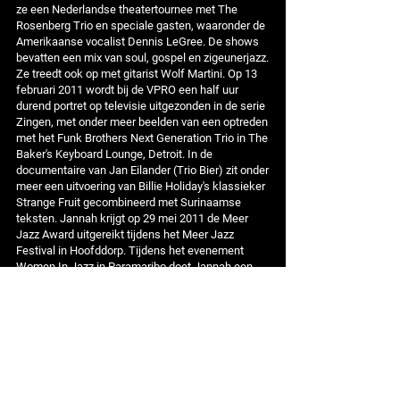
ze een Nederlandse theatertournee met The
Rosenberg Trio en speciale gasten, waaronder de
Amerikaanse vocalist Dennis LeGree. De shows
bevatten een mix van soul, gospel en zigeunerjazz.
Ze treedt ook op met gitarist Wolf Martini. Op 13
februari 2011 wordt bij de VPRO een half uur
durend portret op televisie uitgezonden in de serie
Zingen, met onder meer beelden van een optreden
met het Funk Brothers Next Generation Trio in The
Baker's Keyboard Lounge, Detroit. In de
documentaire van Jan Eilander (Trio Bier) zit onder
meer een uitvoering van Billie Holiday's klassieker
Strange Fruit gecombineerd met Surinaamse
teksten. Jannah krijgt op 29 mei 2011 de Meer
Jazz Award uitgereikt tijdens het Meer Jazz
Festival in Hoofddorp. Tijdens het evenement
Women In Jazz in Paramaribo doet Jannah een
uitverkocht optreden met de in New Jersey
woonachtige Japanse pianiste Tomoko Ohno.
2012 - 2013
In deze periode wordt de zangeres tijdens haar
optredens begeleid door Danny van Kessel