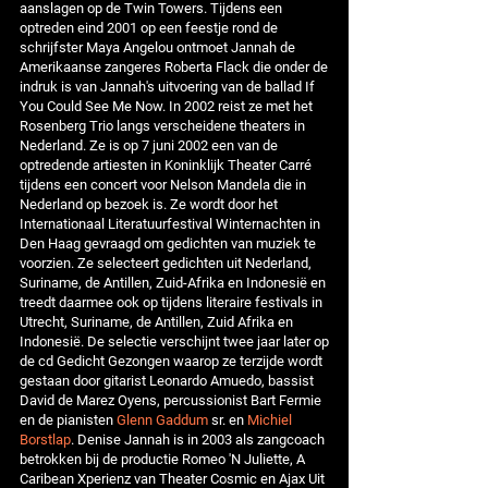
aanslagen op de Twin Towers. Tijdens een
optreden eind 2001 op een feestje rond de
schrijfster Maya Angelou ontmoet Jannah de
Amerikaanse zangeres Roberta Flack die onder de
indruk is van Jannah's uitvoering van de ballad If
You Could See Me Now. In 2002 reist ze met het
Rosenberg Trio langs verscheidene theaters in
Nederland. Ze is op 7 juni 2002 een van de
optredende artiesten in Koninklijk Theater Carré
tijdens een concert voor Nelson Mandela die in
Nederland op bezoek is. Ze wordt door het
Internationaal Literatuurfestival Winternachten in
Den Haag gevraagd om gedichten van muziek te
voorzien. Ze selecteert gedichten uit Nederland,
Suriname, de Antillen, Zuid-Afrika en Indonesië en
treedt daarmee ook op tijdens literaire festivals in
Utrecht, Suriname, de Antillen, Zuid Afrika en
Indonesië. De selectie verschijnt twee jaar later op
de cd Gedicht Gezongen waarop ze terzijde wordt
gestaan door gitarist Leonardo Amuedo, bassist
David de Marez Oyens, percussionist Bart Fermie
en de pianisten
Glenn Gaddum
sr. en
Michiel
Borstlap
. Denise Jannah is in 2003 als zangcoach
betrokken bij de productie Romeo 'N Juliette, A
Caribean Xperienz van Theater Cosmic en Ajax Uit