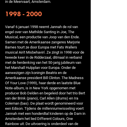
in de Meervaart, Amsterdam.
1998 - 2000
Vanaf 6 januari 1998 neemt Jannah de rol van
engel over van Mathilde Santing in Joe, The
Musical, een productie van Joop van den Ende.
Samen met de Amerikaanse zangeres Marjorie
Barnes tourt ze door Europa met Fats Wallers
musical Ain't Misbehavin'. Ze zingt in 1998 voor de
tweede keer in de Ridderzaal, ditmaal in verband
met de herdenking van het 50-jarig jubileum van
het Marshall Hulpplan voor Europa. Onder de
aanwezigen zijn koningin Beatrix en de
Amerikaanse president Bill Clinton. The Madness
Of Your Love (1999), haar derde en laatste Blue
Note-album, is in New York opgenomen met
producer Bob Delden en begeleid door het trio Bert
van der Brink (piano), Carl Allen (drums) en Ira
Coleman (bas). De plaat wordt genomineerd voor
een Edison. Tijdens de millenniumwisseling voert
Jannah met een honderdtal kinderen op de Dam in
Amsterdam het lied Different Colours, One
Rainbow uit. De uitvoering is onderdeel van de