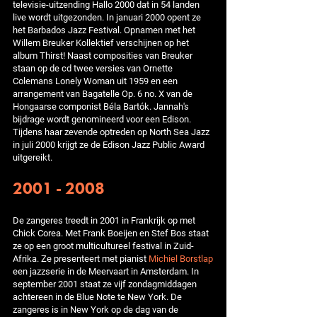
televisie-uitzending Hallo 2000 dat in 54 landen
live wordt uitgezonden. In januari 2000 opent ze
het Barbados Jazz Festival. Opnamen met het
Willem Breuker Kollektief verschijnen op het
album Thirst! Naast composities van Breuker
staan op de cd twee versies van Ornette
Colemans Lonely Woman uit 1959 en een
arrangement van Bagatelle Op. 6 no. X van de
Hongaarse componist Béla Bartók. Jannah's
bijdrage wordt genomineerd voor een Edison.
Tijdens haar zevende optreden op North Sea Jazz
in juli 2000 krijgt ze de Edison Jazz Public Award
uitgereikt.
2001 - 2008
De zangeres treedt in 2001 in Frankrijk op met
Chick Corea. Met Frank Boeijen en Stef Bos staat
ze op een groot multicultureel festival in Zuid-
Afrika. Ze presenteert met pianist
Michiel Borstlap
een jazzserie in de Meervaart in Amsterdam. In
september 2001 staat ze vijf zondagmiddagen
achtereen in de Blue Note te New York. De
zangeres is in New York op de dag van de