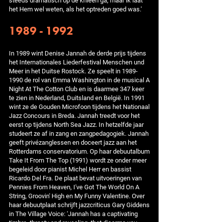
steeds dramatisch op de knieën ga, maar ik laat
het Hem wel weten, als het optreden goed was.'
1989 - 1992
In 1989 wint Denise Jannah de derde prijs tijdens
het Internationales Liederfestival Menschen und
Meer in het Duitse Rostock. Ze speelt in 1989-
1990 de rol van Emma Washington in de musical A
Night At The Cotton Club en is daarmee 347 keer
te zien in Nederland, Duitsland en België. In 1991
wint ze de Gouden Microfoon tijdens het Nationaal
Jazz Concours in Breda. Jannah treedt voor het
eerst op tijdens North Sea Jazz. In hetzelfde jaar
studeert ze af in zang en zangpedagogiek. Jannah
geeft privézanglessen en doceert jazz aan het
Rotterdams conservatorium. Op haar debuutalbum
Take It From The Top (1991) wordt ze onder meer
begeleid door pianist Michel Herr en bassist
Ricardo Del Fra. De plaat bevat uitvoeringen van
Pennies From Heaven, I've Got The World On A
String, Groovin' High en My Funny Valentine. Over
haar debuutplaat schrijft jazzcriticus Gary Giddens
in The Village Voice: 'Jannah has a captivating