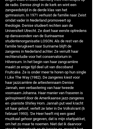
de radio. Denise zingt in de kerk en wint een
zangwedstrijd in de derde klas van het
gymnasium. In 1971 verhuist de familie naar Zeist
omdat vader in Nederland promoveert op
theologie. Denise studeert rechten aan de
Universiteit Utrecht. Ze doet haar eerste optredens
op dansavonden van de Surinaamse
studentenorganisatie LOSON. Als de rest van de
familie terugkeert naar Suriname blijft de
zangeres in Nederland achter. Ze verruilt haar
rechtenstudie voor het conservatorium in
Hilversum. In het begin van haar zangcarrière
maakt ze enige tijd deel uit van discoband
Fruitcake. Ze is onder meer te horen op hun single
I Like The Way (1982). De zangeres kiest voor
haar jazzcarrière de artiestennaam Denise
Jannah, een verbastering van haar tweede
voornaam Johanna. Haar manier van fraseren is
geïnspireerd door de Amerikaanse jazz-zangeres
en -pianiste Shirley Horn. Jannah put veel kracht
uit haar geloof, vertelt ze later in De Volkskrant (6
februari 1993). 'De Heer heeft mij een goed
muzikaal gehoor gegeven, dat is mijn startpakket,
om het zo maar te noemen. Niet dat ik daarvoor