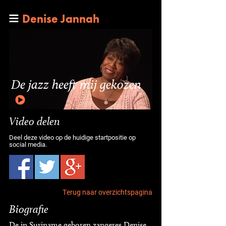
Denise Jannah
De jazz heeft mij gekozen
Video delen
Deel deze video op de huidige startpositie op
social media.
Terug naar overzichtspagina
Biografie
De in Suriname geboren zangeres Denise