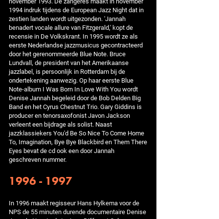
november 1993. De zangeres maakt in november
1994 indruk tijdens de European Jazz Night dat in
zestien landen wordt uitgezonden. 'Jannah
benadert vocale allure van Fitzgerald,' kopt de
recensie in De Volkskrant. In 1995 wordt ze als
eerste Nederlandse jazzmusicus gecontracteerd
door het gerenommeerde Blue Note. Bruce
Lundvall, de president van het Amerikaanse
jazzlabel, is persoonlijk in Rotterdam bij de
ondertekening aanwezig. Op haar eerste Blue
Note-album I Was Born In Love With You wordt
Denise Jannah begeleid door de Bob Delden Big
Band en het Cyrus Chestnut Trio. Gary Giddins is
producer en tenorsaxofonist Javon Jackson
verleent een bijdrage als solist. Naast
jazzklassiekers You'd Be So Nice To Come Home
To, Imagination, Bye Bye Blackbird en Them There
Eyes bevat de cd ook een door Jannah
geschreven nummer.
1996 - 1997
In 1996 maakt regisseur Hans Hylkema voor de
NPS de 55 minuten durende documentaire Denise