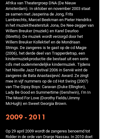
Afrika van Theatergroep DNA (De Nieuw
Amsterdam). In oktober en november 2003 staat
ze samen met Jasperina de Jong, Frits
Lambrechts, Marcel Beekman en Pieter Hendriks
in het muziektheaterstuk Jona, De Nee-zegger van
Willem Breuker (muziek) en Karel Deurloo
(libretto). De muziek wordt verzorgd door het
Willem Breuker Kollektief en de Mondriaan
Strings. De zangeres is te gast op de cd Magie
(2006), het derde deel van Trapperdetrap, een
kindermuziekproductie die bestaat uit een serie
cd's met oudervriendelijke kindermuziek. Tijdens
het Nisville Jazz Festival 2006 in Servië wint de
zangeres de Bata Anastasijević Award. Ze zingt
mee in vijf nummers op de cd Hot Swing (2007)
van The Gipsy Boys: Caravan (Duke Ellington),
Lady Be Good en Summertime (Gershwin), I'm In
The Mood For Love (Dorothy Fields/Jimmy
McHugh) en Sweet Georgia Brown.
2009 - 2011
Op 29 april 2009 wordt de zangeres benoemd tot
Ridder in de orde van Oranje Nassau. In 2010 doet