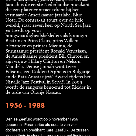
Jannah is de eerste Nederlandse muzikant
die een platencontract tekent bij het
vermaarde Amerikaanse jazzlabel Blue
Note. De contra-alt tourt over de hele
wereld, staat zeven keer op North Sea Jazz
en treedt op voor
hoogwaardigheidsbekleders als koningin
Beatrix en Prins Claus, prins Willem-
Alexander en prinses Máxima, de
Surinaamse president Ronald Venetiaan,
de Amerikaanse president Bill Clinton en
zijn vrouw Hillary Clinton en Nelson
Mandela. Denise Jannah wint twee
Edisons, een Golden Orpheus in Bulgarije
en de Bata Anastasijević Award tijdens het
Nisville Jazz Festival in Servië. In 2009
wordt de zangeres benoemd tot Ridder in
de orde van Oranje Nassau.
1956 - 1988
Denise Zeefuik wordt op 5 november 1956
geboren in Paramaribo als oudste van vier
dochters van predikant Karel Zeefuik. De zussen
zingen thuis in close harmony mee met liedjes op